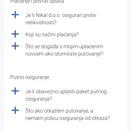
Plaćanje i povrat uplata
a
Je li Nikal d.o.o. osiguran protiv
nelikvidnosti?
a
Koji su načini plaćanja?
a
Što se događa s mojim uplaćenim
novcem ako stornirate putovanje?
Putno osiguranje
a
Je li obavezno uplatiti paket putnog
osiguranja?
a
Što ako otkažem putovanje, a
nemam policu osiguranja od otkaza?