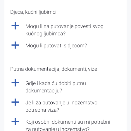
Djeca, kućni ljubimci
a
Mogu li na putovanje povesti svog
kućnog ljubimca?
a
Mogu li putovati s djecom?
Putna dokumentacija, dokumenti, vize
a
Gdje i kada ću dobiti putnu
dokumentaciju?
a
Je li za putovanje u inozemstvo
potrebna viza?
a
Koji osobni dokumenti su mi potrebni
za putovanje u inozemstvo?