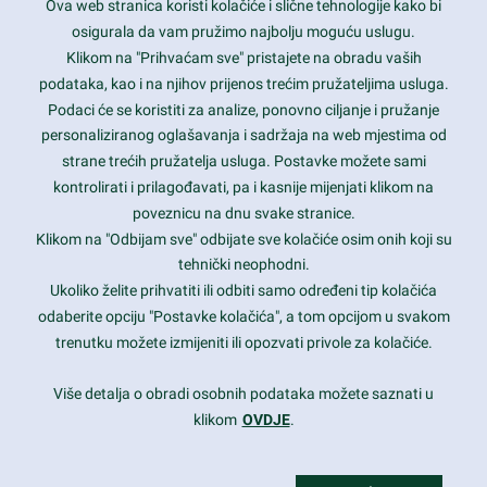
Ova web stranica koristi kolačiće i slične tehnologije kako bi
Latest trends and much more...
osigurala da vam pružimo najbolju moguću uslugu.
Klikom na "Prihvaćam sve" pristajete na obradu vaših
podataka, kao i na njihov prijenos trećim pružateljima usluga.
Contact Info
Podaci će se koristiti za analize, ponovno ciljanje i pružanje
personaliziranog oglašavanja i sadržaja na web mjestima od
strane trećih pružatelja usluga. Postavke možete sami
1600 Amphitheatre Parkway, Mountain View, CA 94043
kontrolirati i prilagođavati, pa i kasnije mijenjati klikom na
poveznicu na dnu svake stranice.
+1 650-253-0000
prothemes.net@gmail.com
Klikom na "Odbijam sve" odbijate sve kolačiće osim onih koji su
tehnički neophodni.
Daily: 9:00 am - 6:00 pm
Ukoliko želite prihvatiti ili odbiti samo određeni tip kolačića
Sunday: Closed
odaberite opciju "Postavke kolačića", a tom opcijom u svakom
trenutku možete izmijeniti ili opozvati privole za kolačiće.
Copyright 2017
FRESHFACE
© All Rights Reserved
Više detalja o obradi osobnih podataka možete saznati u
klikom
OVDJE
.