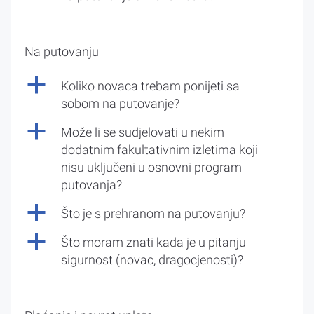
Na putovanju
a
Koliko novaca trebam ponijeti sa
sobom na putovanje?
a
Može li se sudjelovati u nekim
dodatnim fakultativnim izletima koji
nisu uključeni u osnovni program
putovanja?
a
Što je s prehranom na putovanju?
a
Što moram znati kada je u pitanju
sigurnost (novac, dragocjenosti)?