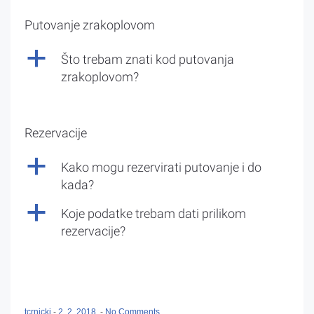
Putovanje zrakoplovom
a
Što trebam znati kod putovanja
zrakoplovom?
Rezervacije
a
Kako mogu rezervirati putovanje i do
kada?
a
Koje podatke trebam dati prilikom
rezervacije?
tcrnicki
-
2. 2. 2018.
-
No Comments