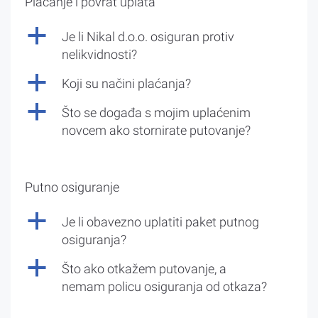
Plaćanje i povrat uplata
a
Je li Nikal d.o.o. osiguran protiv
nelikvidnosti?
a
Koji su načini plaćanja?
a
Što se događa s mojim uplaćenim
novcem ako stornirate putovanje?
Putno osiguranje
a
Je li obavezno uplatiti paket putnog
osiguranja?
a
Što ako otkažem putovanje, a
nemam policu osiguranja od otkaza?