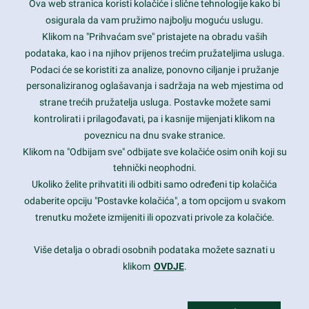
Ova web stranica koristi kolačiće i slične tehnologije kako bi
Latest trends and much more...
osigurala da vam pružimo najbolju moguću uslugu.
Klikom na "Prihvaćam sve" pristajete na obradu vaših
podataka, kao i na njihov prijenos trećim pružateljima usluga.
Contact Info
Podaci će se koristiti za analize, ponovno ciljanje i pružanje
personaliziranog oglašavanja i sadržaja na web mjestima od
strane trećih pružatelja usluga. Postavke možete sami
1600 Amphitheatre Parkway, Mountain View, CA 94043
kontrolirati i prilagođavati, pa i kasnije mijenjati klikom na
poveznicu na dnu svake stranice.
+1 650-253-0000
prothemes.net@gmail.com
Klikom na "Odbijam sve" odbijate sve kolačiće osim onih koji su
tehnički neophodni.
Daily: 9:00 am - 6:00 pm
Ukoliko želite prihvatiti ili odbiti samo određeni tip kolačića
Sunday: Closed
odaberite opciju "Postavke kolačića", a tom opcijom u svakom
trenutku možete izmijeniti ili opozvati privole za kolačiće.
Copyright 2017
FRESHFACE
© All Rights Reserved
Više detalja o obradi osobnih podataka možete saznati u
klikom
OVDJE
.