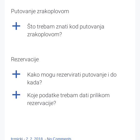
Putovanje zrakoplovom
a
Što trebam znati kod putovanja
zrakoplovom?
Rezervacije
a
Kako mogu rezervirati putovanje i do
kada?
a
Koje podatke trebam dati prilikom
rezervacije?
tcrnicki
-
2. 2. 2018.
-
No Comments