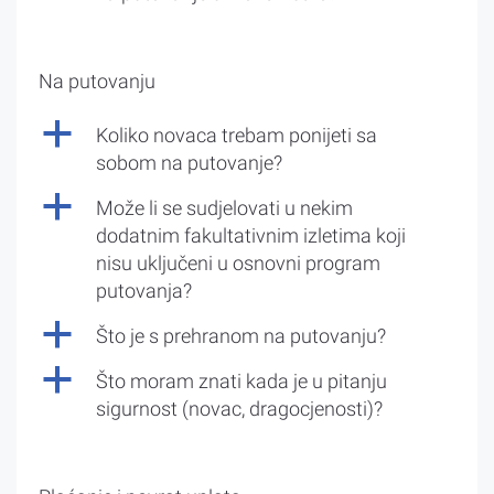
Na putovanju
a
Koliko novaca trebam ponijeti sa
sobom na putovanje?
a
Može li se sudjelovati u nekim
dodatnim fakultativnim izletima koji
nisu uključeni u osnovni program
putovanja?
a
Što je s prehranom na putovanju?
a
Što moram znati kada je u pitanju
sigurnost (novac, dragocjenosti)?