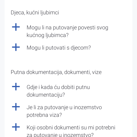
Djeca, kućni ljubimci
a
Mogu li na putovanje povesti svog
kućnog ljubimca?
a
Mogu li putovati s djecom?
Putna dokumentacija, dokumenti, vize
a
Gdje i kada ću dobiti putnu
dokumentaciju?
a
Je li za putovanje u inozemstvo
potrebna viza?
a
Koji osobni dokumenti su mi potrebni
za putovanje u inozemstvo?