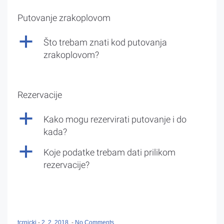
Putovanje zrakoplovom
a
Što trebam znati kod putovanja
zrakoplovom?
Rezervacije
a
Kako mogu rezervirati putovanje i do
kada?
a
Koje podatke trebam dati prilikom
rezervacije?
tcrnicki
-
2. 2. 2018.
-
No Comments