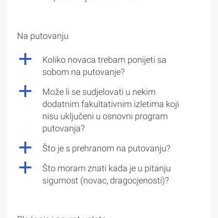
Na putovanju
a
Koliko novaca trebam ponijeti sa
sobom na putovanje?
a
Može li se sudjelovati u nekim
dodatnim fakultativnim izletima koji
nisu uključeni u osnovni program
putovanja?
a
Što je s prehranom na putovanju?
a
Što moram znati kada je u pitanju
sigurnost (novac, dragocjenosti)?