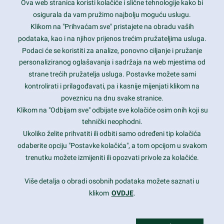
Ova web stranica koristi kolačiće i slične tehnologije kako bi
Latest trends and much more...
osigurala da vam pružimo najbolju moguću uslugu.
Klikom na "Prihvaćam sve" pristajete na obradu vaših
podataka, kao i na njihov prijenos trećim pružateljima usluga.
Contact Info
Podaci će se koristiti za analize, ponovno ciljanje i pružanje
personaliziranog oglašavanja i sadržaja na web mjestima od
strane trećih pružatelja usluga. Postavke možete sami
1600 Amphitheatre Parkway, Mountain View, CA 94043
kontrolirati i prilagođavati, pa i kasnije mijenjati klikom na
poveznicu na dnu svake stranice.
+1 650-253-0000
prothemes.net@gmail.com
Klikom na "Odbijam sve" odbijate sve kolačiće osim onih koji su
tehnički neophodni.
Daily: 9:00 am - 6:00 pm
Ukoliko želite prihvatiti ili odbiti samo određeni tip kolačića
Sunday: Closed
odaberite opciju "Postavke kolačića", a tom opcijom u svakom
trenutku možete izmijeniti ili opozvati privole za kolačiće.
Copyright 2017
FRESHFACE
© All Rights Reserved
Više detalja o obradi osobnih podataka možete saznati u
klikom
OVDJE
.