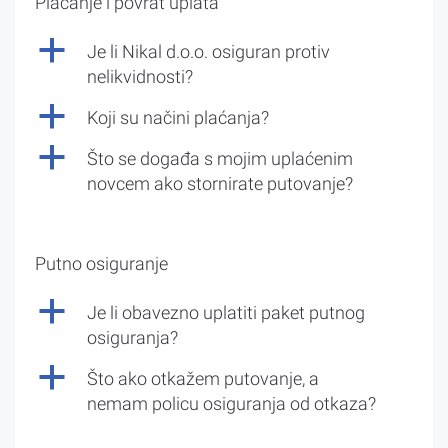
Plaćanje i povrat uplata
a
Je li Nikal d.o.o. osiguran protiv
nelikvidnosti?
a
Koji su načini plaćanja?
a
Što se događa s mojim uplaćenim
novcem ako stornirate putovanje?
Putno osiguranje
a
Je li obavezno uplatiti paket putnog
osiguranja?
a
Što ako otkažem putovanje, a
nemam policu osiguranja od otkaza?