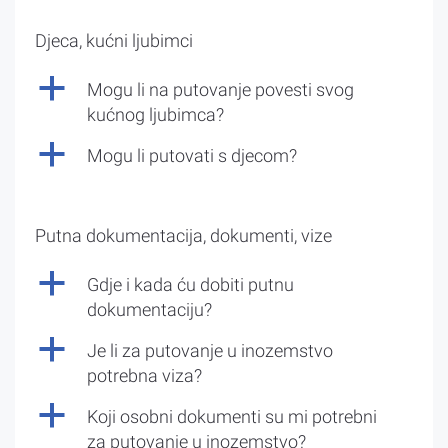
Djeca, kućni ljubimci
a
Mogu li na putovanje povesti svog
kućnog ljubimca?
a
Mogu li putovati s djecom?
Putna dokumentacija, dokumenti, vize
a
Gdje i kada ću dobiti putnu
dokumentaciju?
a
Je li za putovanje u inozemstvo
potrebna viza?
a
Koji osobni dokumenti su mi potrebni
za putovanje u inozemstvo?