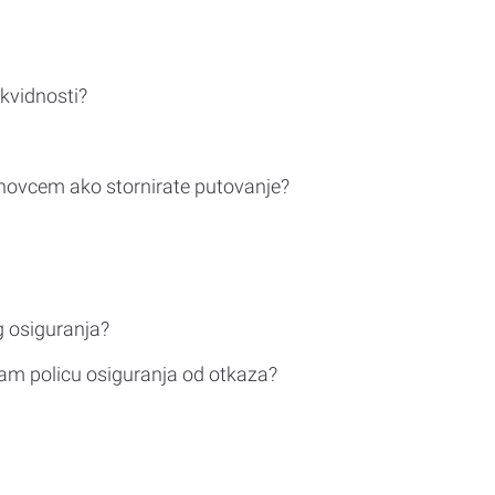
ikvidnosti?
novcem ako stornirate putovanje?
g osiguranja?
am policu osiguranja od otkaza?