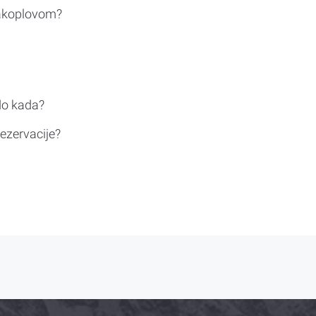
rakoplovom?
do kada?
ezervacije?