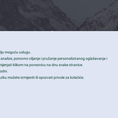
Contact Info
1600 Amphitheatre Parkway, Mountain
bolju moguću uslugu.
View, CA 94043
 analize, ponovno ciljanje i pružanje personaliziranog oglašavanja i
+1 650-253-0000
mijenjati klikom na poveznicu na dnu svake stranice.
prothemes.net@gmail.com
odni.
tku možete izmijeniti ili opozvati privole za kolačiće.
Daily: 9:00 am - 6:00 pm
Sunday: Closed
Terms & Conditions
|
Privacy & Policy