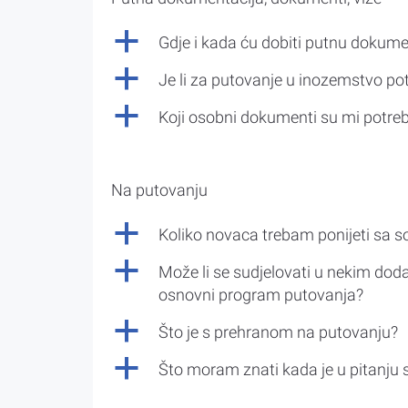
a
Gdje i kada ću dobiti putnu dokume
a
Je li za putovanje u inozemstvo po
a
Koji osobni dokumenti su mi potre
Na putovanju
a
Koliko novaca trebam ponijeti sa 
a
Može li se sudjelovati u nekim doda
osnovni program putovanja?
a
Što je s prehranom na putovanju?
a
Što moram znati kada je u pitanju 