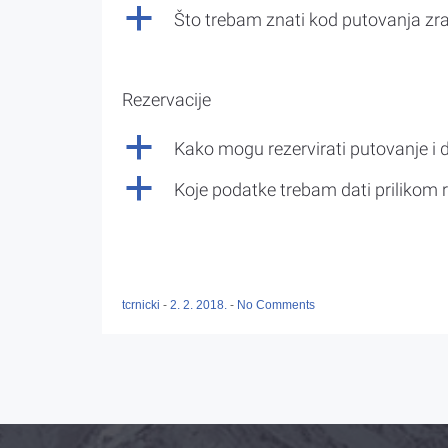
a
Što trebam znati kod putovanja z
Rezervacije
a
Kako mogu rezervirati putovanje i 
a
Koje podatke trebam dati prilikom r
tcrnicki
-
2. 2. 2018.
-
No Comments