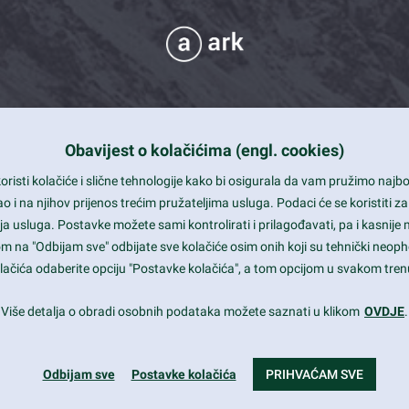
Obavijest o kolačićima (engl. cookies)
 Support
risti kolačiće i slične tehnologije kako bi osigurala da vam pružimo naj
t and beautiful design
i na njihov prijenos trećim pružateljima usluga. Podaci će se koristiti za
a usluga. Postavke možete sami kontrolirati i prilagođavati, pa i kasnije 
mited Eelements
om na "Odbijam sve" odbijate sve kolačiće osim onih koji su tehnički neoph
le ready
 kolačića odaberite opciju "Postavke kolačića", a tom opcijom u svakom trenu
st trends and much more...
Više detalja o obradi osobnih podataka možete saznati u klikom
OVDJE
.
Odbijam sve
Postavke kolačića
PRIHVAĆAM SVE