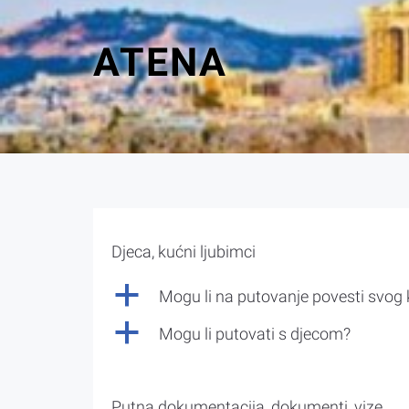
ATENA
Djeca, kućni ljubimci
a
Mogu li na putovanje povesti svog
a
Mogu li putovati s djecom?
Putna dokumentacija, dokumenti, vize