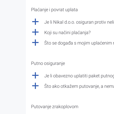
Plaćanje i povrat uplata
a
Je li Nikal d.o.o. osiguran protiv nel
a
Koji su načini plaćanja?
a
Što se događa s mojim uplaćenim 
Putno osiguranje
a
Je li obavezno uplatiti paket putno
a
Što ako otkažem putovanje, a nem
Putovanje zrakoplovom