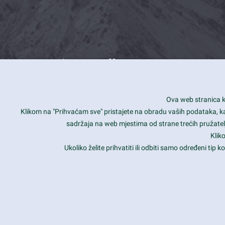
What we offer
How you can impact customers
24/7
Ova web stranica ko
Is your website user friendly?
Smar
Klikom na "Prihvaćam sve" pristajete na obradu vaših podataka, kao 
sadržaja na web mjestima od strane trećih pružatelj
Ark offers weekly stunning designs.
Unli
Klik
Why our customers love Ark?
Mobi
Ukoliko želite prihvatiti ili odbiti samo određeni tip
hat we do is all about passion
Late
Copyright 2017
FRESHFACE
© All Rights Reserved