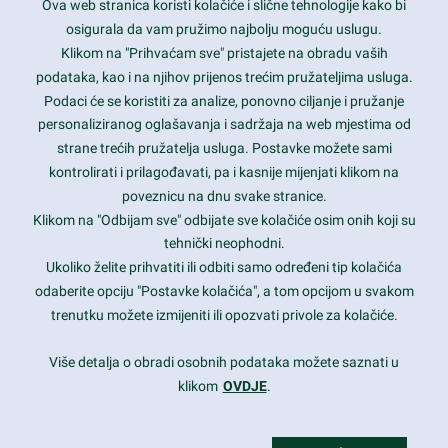
Ova web stranica koristi kolačiće i slične tehnologije kako bi
Latest trends and much more...
osigurala da vam pružimo najbolju moguću uslugu.
Klikom na "Prihvaćam sve" pristajete na obradu vaših
podataka, kao i na njihov prijenos trećim pružateljima usluga.
Contact Info
Podaci će se koristiti za analize, ponovno ciljanje i pružanje
personaliziranog oglašavanja i sadržaja na web mjestima od
strane trećih pružatelja usluga. Postavke možete sami
1600 Amphitheatre Parkway, Mountain View, CA 94043
kontrolirati i prilagođavati, pa i kasnije mijenjati klikom na
poveznicu na dnu svake stranice.
+1 650-253-0000
prothemes.net@gmail.com
Klikom na "Odbijam sve" odbijate sve kolačiće osim onih koji su
tehnički neophodni.
Daily: 9:00 am - 6:00 pm
Ukoliko želite prihvatiti ili odbiti samo određeni tip kolačića
Sunday: Closed
odaberite opciju "Postavke kolačića", a tom opcijom u svakom
trenutku možete izmijeniti ili opozvati privole za kolačiće.
Copyright 2017
FRESHFACE
© All Rights Reserved
Više detalja o obradi osobnih podataka možete saznati u
klikom
OVDJE
.