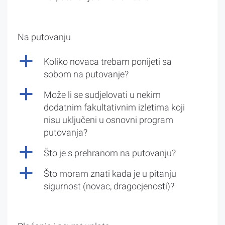
Na putovanju
a
Koliko novaca trebam ponijeti sa
sobom na putovanje?
a
Može li se sudjelovati u nekim
dodatnim fakultativnim izletima koji
nisu uključeni u osnovni program
putovanja?
a
Što je s prehranom na putovanju?
a
Što moram znati kada je u pitanju
sigurnost (novac, dragocjenosti)?