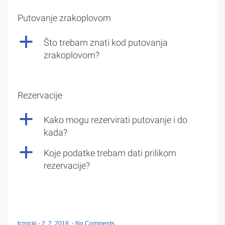
Putovanje zrakoplovom
a
Što trebam znati kod putovanja
zrakoplovom?
Rezervacije
a
Kako mogu rezervirati putovanje i do
kada?
a
Koje podatke trebam dati prilikom
rezervacije?
tcrnicki
-
2. 2. 2018.
-
No Comments