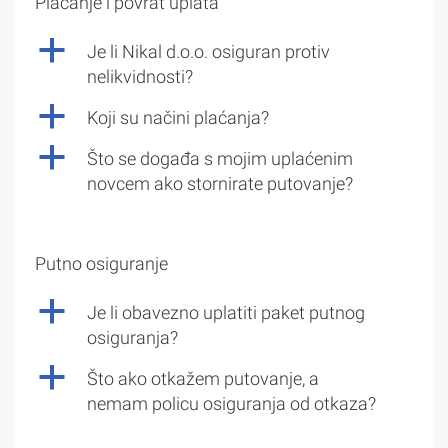
Plaćanje i povrat uplata
a
Je li Nikal d.o.o. osiguran protiv
nelikvidnosti?
a
Koji su načini plaćanja?
a
Što se događa s mojim uplaćenim
novcem ako stornirate putovanje?
Putno osiguranje
a
Je li obavezno uplatiti paket putnog
osiguranja?
a
Što ako otkažem putovanje, a
nemam policu osiguranja od otkaza?