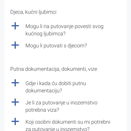
Djeca, kućni ljubimci
a
Mogu li na putovanje povesti svog
kućnog ljubimca?
a
Mogu li putovati s djecom?
Putna dokumentacija, dokumenti, vize
a
Gdje i kada ću dobiti putnu
dokumentaciju?
a
Je li za putovanje u inozemstvo
potrebna viza?
a
Koji osobni dokumenti su mi potrebni
za putovanje u inozemstvo?