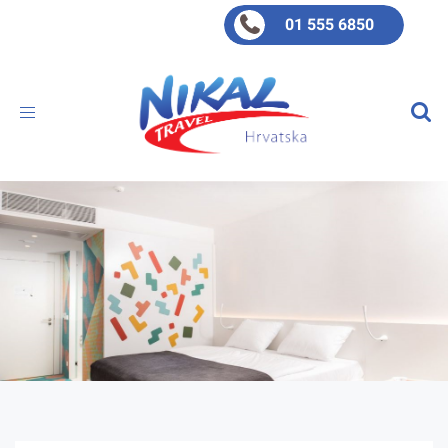
01 555 6850
Toggle
navigation