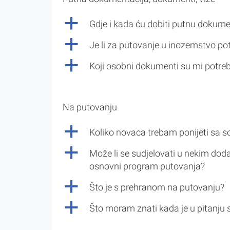
a
Gdje i kada ću dobiti putnu dokume
a
Je li za putovanje u inozemstvo po
a
Koji osobni dokumenti su mi potre
Na putovanju
a
Koliko novaca trebam ponijeti sa 
a
Može li se sudjelovati u nekim doda
osnovni program putovanja?
a
Što je s prehranom na putovanju?
a
Što moram znati kada je u pitanju 