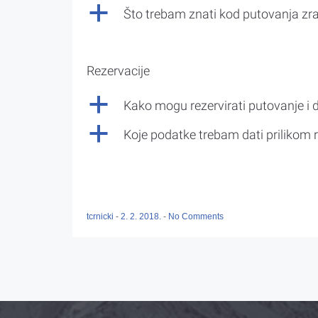
a
Što trebam znati kod putovanja z
Rezervacije
a
Kako mogu rezervirati putovanje i 
a
Koje podatke trebam dati prilikom r
tcrnicki
-
2. 2. 2018.
-
No Comments