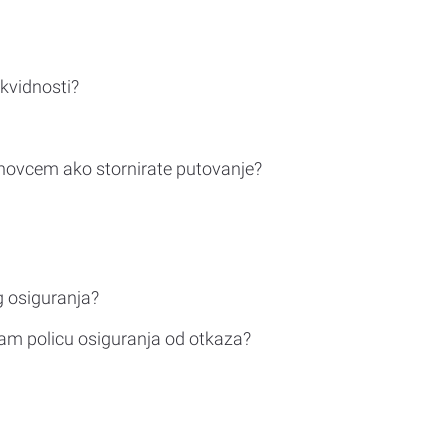
ikvidnosti?
novcem ako stornirate putovanje?
g osiguranja?
am policu osiguranja od otkaza?