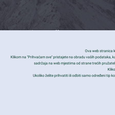
What we offer
How you can impact customers
24/7
Ova web stranica ko
Is your website user friendly?
Smar
Klikom na "Prihvaćam sve" pristajete na obradu vaših podataka, kao 
sadržaja na web mjestima od strane trećih pružatelj
Ark offers weekly stunning designs.
Unli
Klik
Why our customers love Ark?
Mobi
Ukoliko želite prihvatiti ili odbiti samo određeni tip
hat we do is all about passion
Late
Copyright 2017
FRESHFACE
© All Rights Reserved