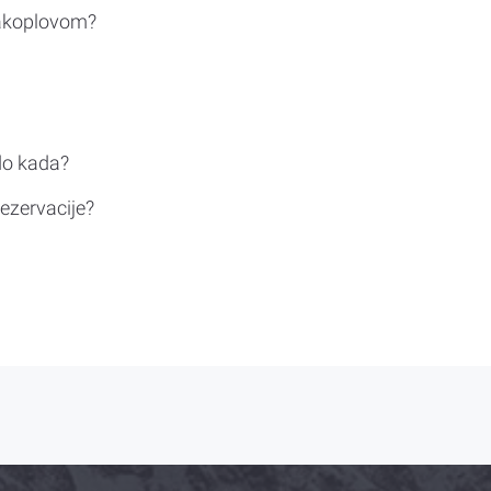
rakoplovom?
do kada?
ezervacije?