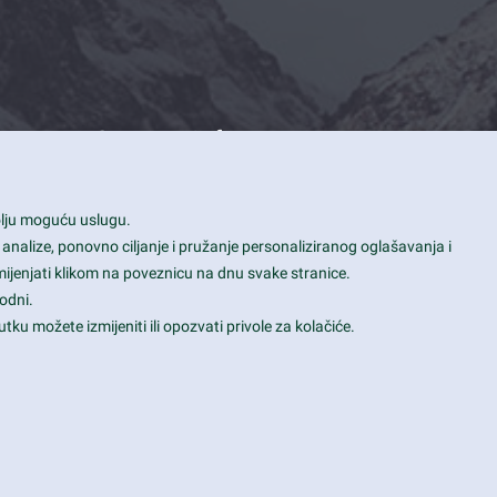
Contact Info
1600 Amphitheatre Parkway, Mountain
bolju moguću uslugu.
View, CA 94043
 analize, ponovno ciljanje i pružanje personaliziranog oglašavanja i
+1 650-253-0000
mijenjati klikom na poveznicu na dnu svake stranice.
prothemes.net@gmail.com
odni.
tku možete izmijeniti ili opozvati privole za kolačiće.
Daily: 9:00 am - 6:00 pm
Sunday: Closed
Terms & Conditions
|
Privacy & Policy