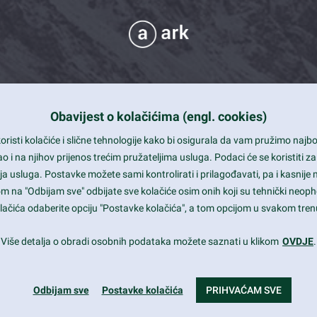
Obavijest o kolačićima (engl. cookies)
 Support
risti kolačiće i slične tehnologije kako bi osigurala da vam pružimo naj
t and beautiful design
i na njihov prijenos trećim pružateljima usluga. Podaci će se koristiti za
a usluga. Postavke možete sami kontrolirati i prilagođavati, pa i kasnije 
mited Eelements
om na "Odbijam sve" odbijate sve kolačiće osim onih koji su tehnički neoph
le ready
 kolačića odaberite opciju "Postavke kolačića", a tom opcijom u svakom trenu
st trends and much more...
Više detalja o obradi osobnih podataka možete saznati u klikom
OVDJE
.
Odbijam sve
Postavke kolačića
PRIHVAĆAM SVE