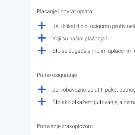
Plaćanje i povrat uplata
a
Je li Nikal d.o.o. osiguran protiv nel
a
Koji su načini plaćanja?
a
Što se događa s mojim uplaćenim 
Putno osiguranje
a
Je li obavezno uplatiti paket putno
a
Što ako otkažem putovanje, a nem
Putovanje zrakoplovom