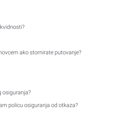
ikvidnosti?
novcem ako stornirate putovanje?
g osiguranja?
am policu osiguranja od otkaza?