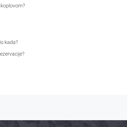
rakoplovom?
do kada?
ezervacije?