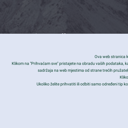
What we offer
How you can impact customers
24/7
Ova web stranica ko
Is your website user friendly?
Smar
Klikom na "Prihvaćam sve" pristajete na obradu vaših podataka, kao 
sadržaja na web mjestima od strane trećih pružatelj
Ark offers weekly stunning designs.
Unli
Klik
Why our customers love Ark?
Mobi
Ukoliko želite prihvatiti ili odbiti samo određeni tip
hat we do is all about passion
Late
Copyright 2017
FRESHFACE
© All Rights Reserved