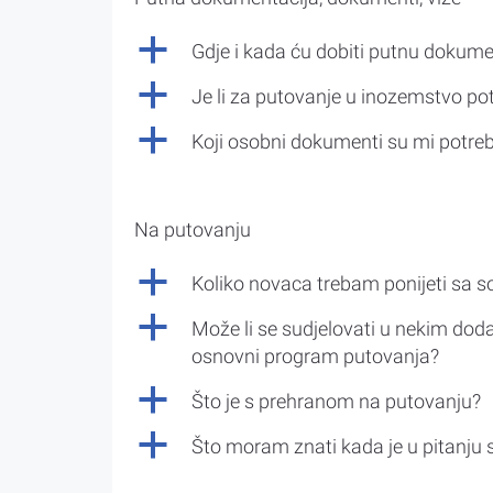
a
Gdje i kada ću dobiti putnu dokume
a
Je li za putovanje u inozemstvo po
a
Koji osobni dokumenti su mi potre
Na putovanju
a
Koliko novaca trebam ponijeti sa 
a
Može li se sudjelovati u nekim doda
osnovni program putovanja?
a
Što je s prehranom na putovanju?
a
Što moram znati kada je u pitanju 