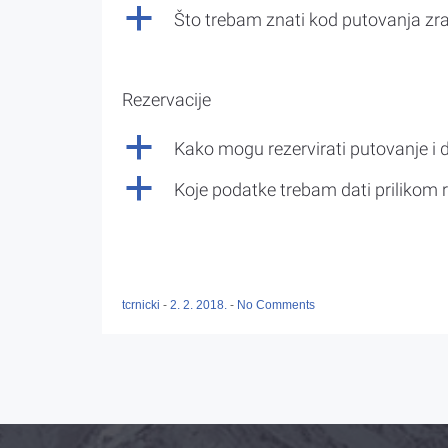
a
Što trebam znati kod putovanja z
Rezervacije
a
Kako mogu rezervirati putovanje i 
a
Koje podatke trebam dati prilikom r
tcrnicki
-
2. 2. 2018.
-
No Comments