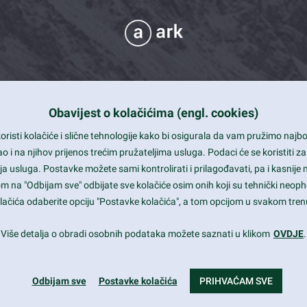
Obavijest o kolačićima (engl. cookies)
 Support
risti kolačiće i slične tehnologije kako bi osigurala da vam pružimo naj
t and beautiful design
i na njihov prijenos trećim pružateljima usluga. Podaci će se koristiti za
a usluga. Postavke možete sami kontrolirati i prilagođavati, pa i kasnije 
mited Eelements
om na "Odbijam sve" odbijate sve kolačiće osim onih koji su tehnički neoph
le ready
 kolačića odaberite opciju "Postavke kolačića", a tom opcijom u svakom trenu
st trends and much more...
Više detalja o obradi osobnih podataka možete saznati u klikom
OVDJE
.
Odbijam sve
Postavke kolačića
PRIHVAĆAM SVE