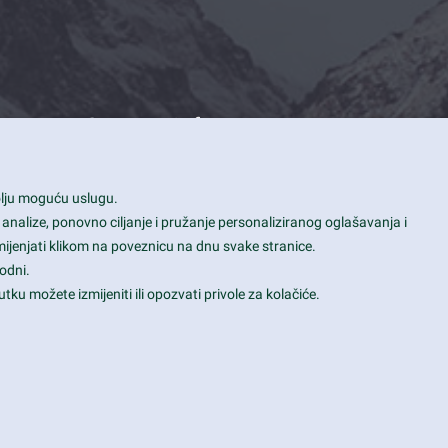
Contact Info
1600 Amphitheatre Parkway, Mountain
bolju moguću uslugu.
View, CA 94043
 analize, ponovno ciljanje i pružanje personaliziranog oglašavanja i
+1 650-253-0000
mijenjati klikom na poveznicu na dnu svake stranice.
prothemes.net@gmail.com
odni.
tku možete izmijeniti ili opozvati privole za kolačiće.
Daily: 9:00 am - 6:00 pm
Sunday: Closed
Terms & Conditions
|
Privacy & Policy