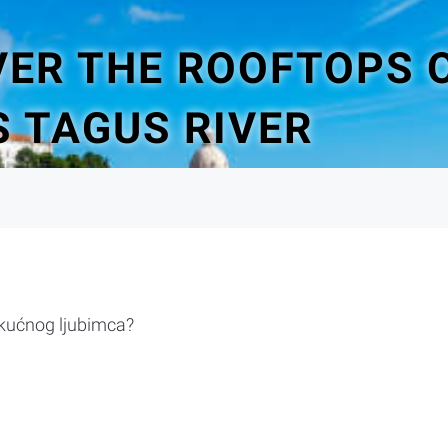
VER THE ROOFTOPS O
 TAGUS RIVER
 kućnog ljubimca?