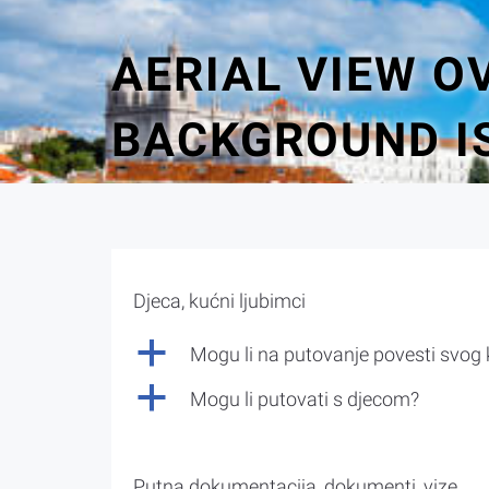
AERIAL VIEW O
BACKGROUND IS
Djeca, kućni ljubimci
a
Mogu li na putovanje povesti svog
a
Mogu li putovati s djecom?
Putna dokumentacija, dokumenti, vize