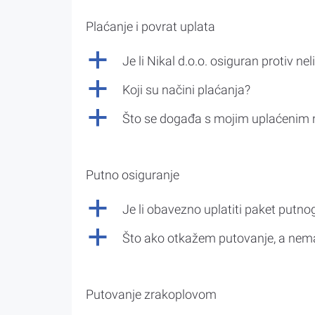
Plaćanje i povrat uplata
a
Je li Nikal d.o.o. osiguran protiv nel
a
Koji su načini plaćanja?
a
Što se događa s mojim uplaćenim 
Putno osiguranje
a
Je li obavezno uplatiti paket putno
a
Što ako otkažem putovanje, a nem
Putovanje zrakoplovom