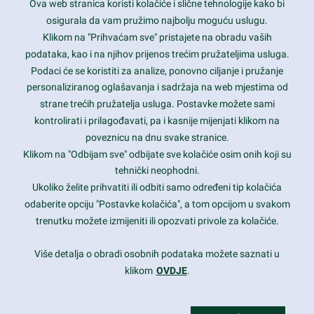
Ova web stranica koristi kolačiće i slične tehnologije kako bi
Latest trends and much more...
osigurala da vam pružimo najbolju moguću uslugu.
Klikom na "Prihvaćam sve" pristajete na obradu vaših
podataka, kao i na njihov prijenos trećim pružateljima usluga.
Contact Info
Podaci će se koristiti za analize, ponovno ciljanje i pružanje
personaliziranog oglašavanja i sadržaja na web mjestima od
strane trećih pružatelja usluga. Postavke možete sami
1600 Amphitheatre Parkway, Mountain View, CA 94043
kontrolirati i prilagođavati, pa i kasnije mijenjati klikom na
poveznicu na dnu svake stranice.
+1 650-253-0000
prothemes.net@gmail.com
Klikom na "Odbijam sve" odbijate sve kolačiće osim onih koji su
tehnički neophodni.
Daily: 9:00 am - 6:00 pm
Ukoliko želite prihvatiti ili odbiti samo određeni tip kolačića
Sunday: Closed
odaberite opciju "Postavke kolačića", a tom opcijom u svakom
trenutku možete izmijeniti ili opozvati privole za kolačiće.
Copyright 2017
FRESHFACE
© All Rights Reserved
Više detalja o obradi osobnih podataka možete saznati u
klikom
OVDJE
.