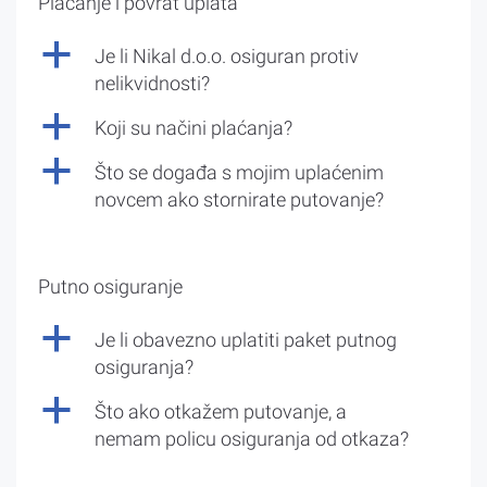
Plaćanje i povrat uplata
a
Je li Nikal d.o.o. osiguran protiv
nelikvidnosti?
a
Koji su načini plaćanja?
a
Što se događa s mojim uplaćenim
novcem ako stornirate putovanje?
Putno osiguranje
a
Je li obavezno uplatiti paket putnog
osiguranja?
a
Što ako otkažem putovanje, a
nemam policu osiguranja od otkaza?