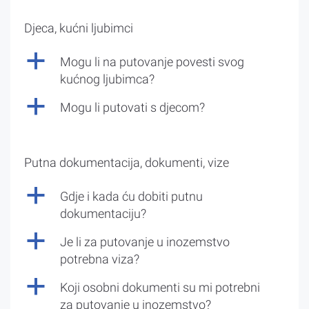
Djeca, kućni ljubimci
a
Mogu li na putovanje povesti svog
kućnog ljubimca?
a
Mogu li putovati s djecom?
Putna dokumentacija, dokumenti, vize
a
Gdje i kada ću dobiti putnu
dokumentaciju?
a
Je li za putovanje u inozemstvo
potrebna viza?
a
Koji osobni dokumenti su mi potrebni
za putovanje u inozemstvo?