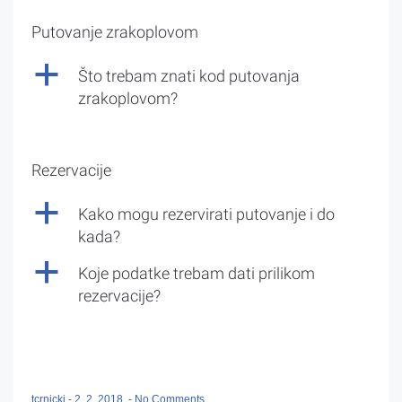
Putovanje zrakoplovom
a
Što trebam znati kod putovanja
zrakoplovom?
Rezervacije
a
Kako mogu rezervirati putovanje i do
kada?
a
Koje podatke trebam dati prilikom
rezervacije?
tcrnicki
-
2. 2. 2018.
-
No Comments