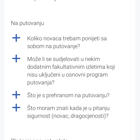
Na putovanju
a
Koliko novaca trebam ponijeti sa
sobom na putovanje?
a
Može li se sudjelovati u nekim
dodatnim fakultativnim izletima koji
nisu uključeni u osnovni program
putovanja?
a
Što je s prehranom na putovanju?
a
Što moram znati kada je u pitanju
sigurnost (novac, dragocjenosti)?