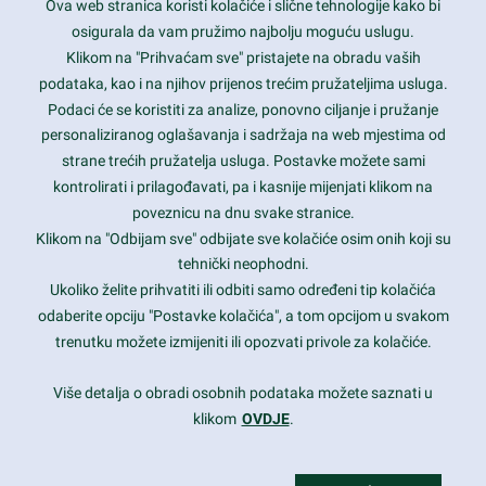
Ova web stranica koristi kolačiće i slične tehnologije kako bi
Latest trends and much more...
osigurala da vam pružimo najbolju moguću uslugu.
Klikom na "Prihvaćam sve" pristajete na obradu vaših
podataka, kao i na njihov prijenos trećim pružateljima usluga.
Contact Info
Podaci će se koristiti za analize, ponovno ciljanje i pružanje
personaliziranog oglašavanja i sadržaja na web mjestima od
strane trećih pružatelja usluga. Postavke možete sami
1600 Amphitheatre Parkway, Mountain View, CA 94043
kontrolirati i prilagođavati, pa i kasnije mijenjati klikom na
poveznicu na dnu svake stranice.
+1 650-253-0000
prothemes.net@gmail.com
Klikom na "Odbijam sve" odbijate sve kolačiće osim onih koji su
tehnički neophodni.
Daily: 9:00 am - 6:00 pm
Ukoliko želite prihvatiti ili odbiti samo određeni tip kolačića
Sunday: Closed
odaberite opciju "Postavke kolačića", a tom opcijom u svakom
trenutku možete izmijeniti ili opozvati privole za kolačiće.
Copyright 2017
FRESHFACE
© All Rights Reserved
Više detalja o obradi osobnih podataka možete saznati u
klikom
OVDJE
.