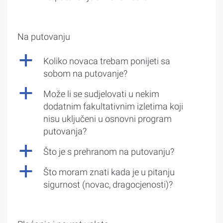
Na putovanju
a
Koliko novaca trebam ponijeti sa
sobom na putovanje?
a
Može li se sudjelovati u nekim
dodatnim fakultativnim izletima koji
nisu uključeni u osnovni program
putovanja?
a
Što je s prehranom na putovanju?
a
Što moram znati kada je u pitanju
sigurnost (novac, dragocjenosti)?