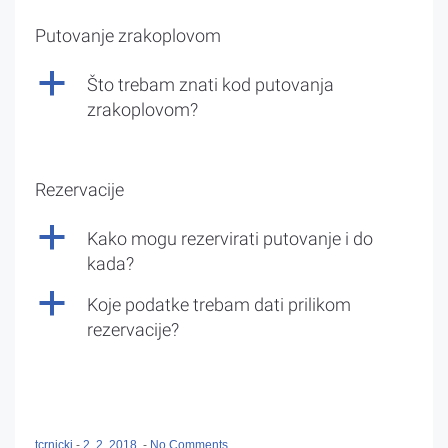
Putovanje zrakoplovom
a
Što trebam znati kod putovanja
zrakoplovom?
Rezervacije
a
Kako mogu rezervirati putovanje i do
kada?
a
Koje podatke trebam dati prilikom
rezervacije?
tcrnicki
-
2. 2. 2018.
-
No Comments