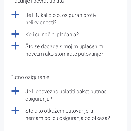
Plaćanje i povrat uplata
a
Je li Nikal d.o.o. osiguran protiv
nelikvidnosti?
a
Koji su načini plaćanja?
a
Što se događa s mojim uplaćenim
novcem ako stornirate putovanje?
Putno osiguranje
a
Je li obavezno uplatiti paket putnog
osiguranja?
a
Što ako otkažem putovanje, a
nemam policu osiguranja od otkaza?