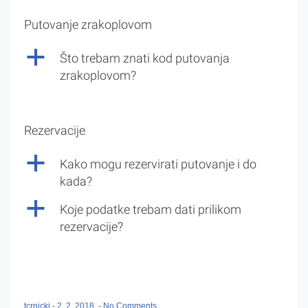
Putovanje zrakoplovom
a
Što trebam znati kod putovanja
zrakoplovom?
Rezervacije
a
Kako mogu rezervirati putovanje i do
kada?
a
Koje podatke trebam dati prilikom
rezervacije?
tcrnicki
-
2. 2. 2018.
-
No Comments