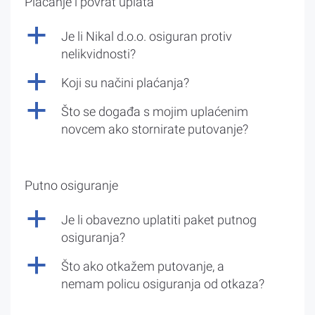
Plaćanje i povrat uplata
a
Je li Nikal d.o.o. osiguran protiv
nelikvidnosti?
a
Koji su načini plaćanja?
a
Što se događa s mojim uplaćenim
novcem ako stornirate putovanje?
Putno osiguranje
a
Je li obavezno uplatiti paket putnog
osiguranja?
a
Što ako otkažem putovanje, a
nemam policu osiguranja od otkaza?