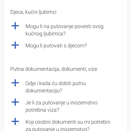
Djeca, kućni ljubimci
a
Mogu li na putovanje povesti svog
kućnog ljubimca?
a
Mogu li putovati s djecom?
Putna dokumentacija, dokumenti, vize
a
Gdje i kada ću dobiti putnu
dokumentaciju?
a
Je li za putovanje u inozemstvo
potrebna viza?
a
Koji osobni dokumenti su mi potrebni
za putovanje u inozemstvo?