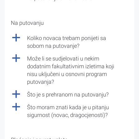
Na putovanju
a
Koliko novaca trebam ponijeti sa
sobom na putovanje?
a
Može li se sudjelovati u nekim
dodatnim fakultativnim izletima koji
nisu uključeni u osnovni program
putovanja?
a
Što je s prehranom na putovanju?
a
Što moram znati kada je u pitanju
sigurnost (novac, dragocjenosti)?