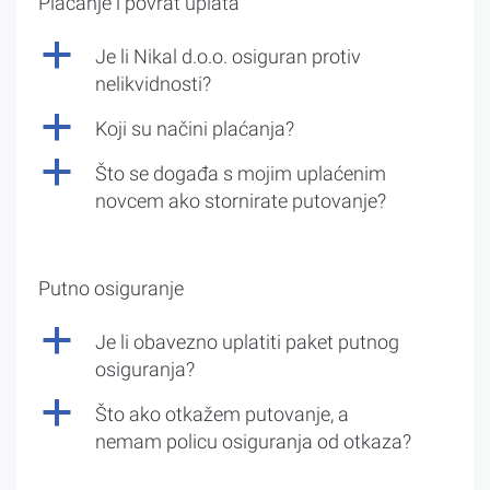
Plaćanje i povrat uplata
a
Je li Nikal d.o.o. osiguran protiv
nelikvidnosti?
a
Koji su načini plaćanja?
a
Što se događa s mojim uplaćenim
novcem ako stornirate putovanje?
Putno osiguranje
a
Je li obavezno uplatiti paket putnog
osiguranja?
a
Što ako otkažem putovanje, a
nemam policu osiguranja od otkaza?