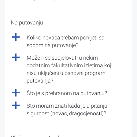
Na putovanju
a
Koliko novaca trebam ponijeti sa
sobom na putovanje?
a
Može li se sudjelovati u nekim
dodatnim fakultativnim izletima koji
nisu uključeni u osnovni program
putovanja?
a
Što je s prehranom na putovanju?
a
Što moram znati kada je u pitanju
sigurnost (novac, dragocjenosti)?