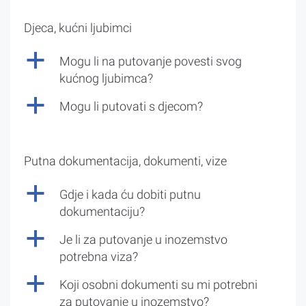
Djeca, kućni ljubimci
a
Mogu li na putovanje povesti svog
kućnog ljubimca?
a
Mogu li putovati s djecom?
Putna dokumentacija, dokumenti, vize
a
Gdje i kada ću dobiti putnu
dokumentaciju?
a
Je li za putovanje u inozemstvo
potrebna viza?
a
Koji osobni dokumenti su mi potrebni
za putovanje u inozemstvo?