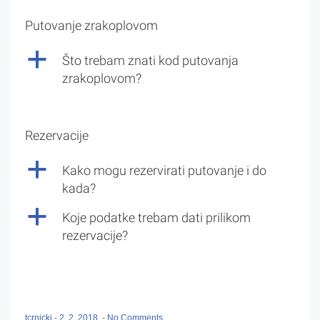
Putovanje zrakoplovom
a
Što trebam znati kod putovanja
zrakoplovom?
Rezervacije
a
Kako mogu rezervirati putovanje i do
kada?
a
Koje podatke trebam dati prilikom
rezervacije?
tcrnicki
-
2. 2. 2018.
-
No Comments