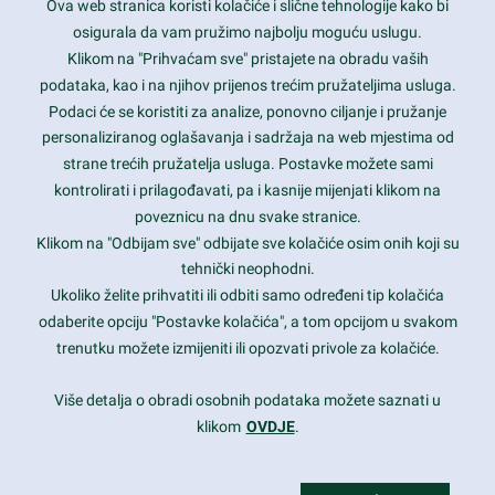
Ova web stranica koristi kolačiće i slične tehnologije kako bi
Latest trends and much more...
osigurala da vam pružimo najbolju moguću uslugu.
Klikom na "Prihvaćam sve" pristajete na obradu vaših
podataka, kao i na njihov prijenos trećim pružateljima usluga.
Contact Info
Podaci će se koristiti za analize, ponovno ciljanje i pružanje
personaliziranog oglašavanja i sadržaja na web mjestima od
strane trećih pružatelja usluga. Postavke možete sami
1600 Amphitheatre Parkway, Mountain View, CA 94043
kontrolirati i prilagođavati, pa i kasnije mijenjati klikom na
poveznicu na dnu svake stranice.
+1 650-253-0000
prothemes.net@gmail.com
Klikom na "Odbijam sve" odbijate sve kolačiće osim onih koji su
tehnički neophodni.
Daily: 9:00 am - 6:00 pm
Ukoliko želite prihvatiti ili odbiti samo određeni tip kolačića
Sunday: Closed
odaberite opciju "Postavke kolačića", a tom opcijom u svakom
trenutku možete izmijeniti ili opozvati privole za kolačiće.
Copyright 2017
FRESHFACE
© All Rights Reserved
Više detalja o obradi osobnih podataka možete saznati u
klikom
OVDJE
.