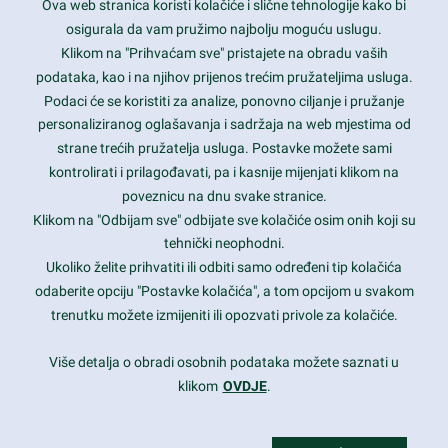
Ova web stranica koristi kolačiće i slične tehnologije kako bi
Latest trends and much more...
osigurala da vam pružimo najbolju moguću uslugu.
Klikom na "Prihvaćam sve" pristajete na obradu vaših
podataka, kao i na njihov prijenos trećim pružateljima usluga.
Contact Info
Podaci će se koristiti za analize, ponovno ciljanje i pružanje
personaliziranog oglašavanja i sadržaja na web mjestima od
strane trećih pružatelja usluga. Postavke možete sami
1600 Amphitheatre Parkway, Mountain View, CA 94043
kontrolirati i prilagođavati, pa i kasnije mijenjati klikom na
poveznicu na dnu svake stranice.
+1 650-253-0000
prothemes.net@gmail.com
Klikom na "Odbijam sve" odbijate sve kolačiće osim onih koji su
tehnički neophodni.
Daily: 9:00 am - 6:00 pm
Ukoliko želite prihvatiti ili odbiti samo određeni tip kolačića
Sunday: Closed
odaberite opciju "Postavke kolačića", a tom opcijom u svakom
trenutku možete izmijeniti ili opozvati privole za kolačiće.
Copyright 2017
FRESHFACE
© All Rights Reserved
Više detalja o obradi osobnih podataka možete saznati u
klikom
OVDJE
.