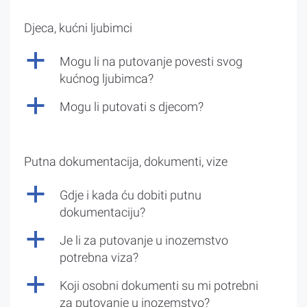
Djeca, kućni ljubimci
a
Mogu li na putovanje povesti svog
kućnog ljubimca?
a
Mogu li putovati s djecom?
Putna dokumentacija, dokumenti, vize
a
Gdje i kada ću dobiti putnu
dokumentaciju?
a
Je li za putovanje u inozemstvo
potrebna viza?
a
Koji osobni dokumenti su mi potrebni
za putovanje u inozemstvo?