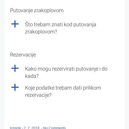
Putovanje zrakoplovom
a
Što trebam znati kod putovanja
zrakoplovom?
Rezervacije
a
Kako mogu rezervirati putovanje i do
kada?
a
Koje podatke trebam dati prilikom
rezervacije?
tcrnicki
-
2. 2. 2018.
-
No Comments