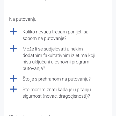
Na putovanju
a
Koliko novaca trebam ponijeti sa
sobom na putovanje?
a
Može li se sudjelovati u nekim
dodatnim fakultativnim izletima koji
nisu uključeni u osnovni program
putovanja?
a
Što je s prehranom na putovanju?
a
Što moram znati kada je u pitanju
sigurnost (novac, dragocjenosti)?