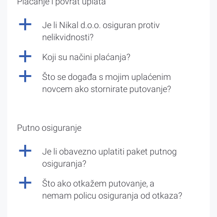
Plaćanje i povrat uplata
a
Je li Nikal d.o.o. osiguran protiv
nelikvidnosti?
a
Koji su načini plaćanja?
a
Što se događa s mojim uplaćenim
novcem ako stornirate putovanje?
Putno osiguranje
a
Je li obavezno uplatiti paket putnog
osiguranja?
a
Što ako otkažem putovanje, a
nemam policu osiguranja od otkaza?