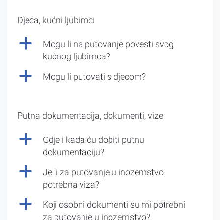
Djeca, kućni ljubimci
a
Mogu li na putovanje povesti svog
kućnog ljubimca?
a
Mogu li putovati s djecom?
Putna dokumentacija, dokumenti, vize
a
Gdje i kada ću dobiti putnu
dokumentaciju?
a
Je li za putovanje u inozemstvo
potrebna viza?
a
Koji osobni dokumenti su mi potrebni
za putovanje u inozemstvo?