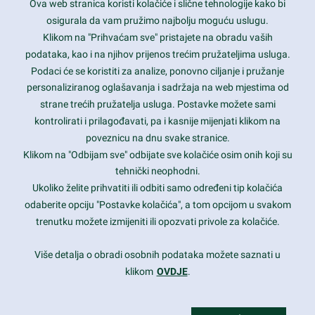
Ova web stranica koristi kolačiće i slične tehnologije kako bi
Latest trends and much more...
osigurala da vam pružimo najbolju moguću uslugu.
Klikom na "Prihvaćam sve" pristajete na obradu vaših
podataka, kao i na njihov prijenos trećim pružateljima usluga.
Contact Info
Podaci će se koristiti za analize, ponovno ciljanje i pružanje
personaliziranog oglašavanja i sadržaja na web mjestima od
strane trećih pružatelja usluga. Postavke možete sami
1600 Amphitheatre Parkway, Mountain View, CA 94043
kontrolirati i prilagođavati, pa i kasnije mijenjati klikom na
poveznicu na dnu svake stranice.
+1 650-253-0000
prothemes.net@gmail.com
Klikom na "Odbijam sve" odbijate sve kolačiće osim onih koji su
tehnički neophodni.
Daily: 9:00 am - 6:00 pm
Ukoliko želite prihvatiti ili odbiti samo određeni tip kolačića
Sunday: Closed
odaberite opciju "Postavke kolačića", a tom opcijom u svakom
trenutku možete izmijeniti ili opozvati privole za kolačiće.
Copyright 2017
FRESHFACE
© All Rights Reserved
Više detalja o obradi osobnih podataka možete saznati u
klikom
OVDJE
.