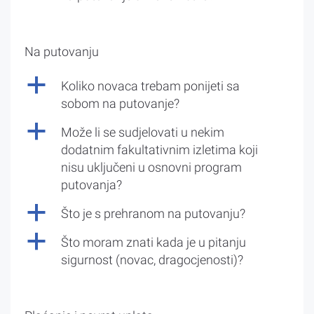
Na putovanju
a
Koliko novaca trebam ponijeti sa
sobom na putovanje?
a
Može li se sudjelovati u nekim
dodatnim fakultativnim izletima koji
nisu uključeni u osnovni program
putovanja?
a
Što je s prehranom na putovanju?
a
Što moram znati kada je u pitanju
sigurnost (novac, dragocjenosti)?