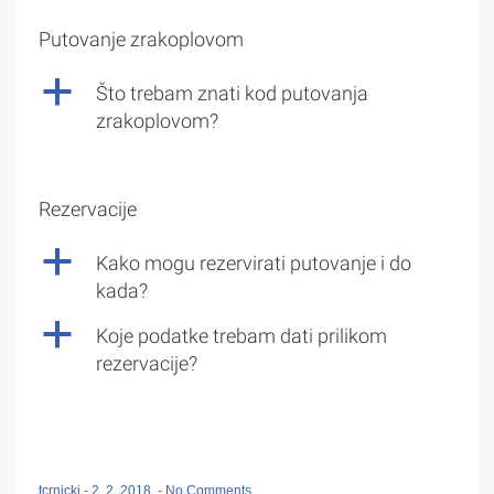
Putovanje zrakoplovom
a
Što trebam znati kod putovanja
zrakoplovom?
Rezervacije
a
Kako mogu rezervirati putovanje i do
kada?
a
Koje podatke trebam dati prilikom
rezervacije?
tcrnicki
-
2. 2. 2018.
-
No Comments