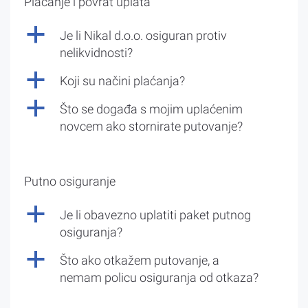
Plaćanje i povrat uplata
a
Je li Nikal d.o.o. osiguran protiv
nelikvidnosti?
a
Koji su načini plaćanja?
a
Što se događa s mojim uplaćenim
novcem ako stornirate putovanje?
Putno osiguranje
a
Je li obavezno uplatiti paket putnog
osiguranja?
a
Što ako otkažem putovanje, a
nemam policu osiguranja od otkaza?