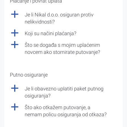
Plaćanje i povrat uplata
a
Je li Nikal d.o.o. osiguran protiv
nelikvidnosti?
a
Koji su načini plaćanja?
a
Što se događa s mojim uplaćenim
novcem ako stornirate putovanje?
Putno osiguranje
a
Je li obavezno uplatiti paket putnog
osiguranja?
a
Što ako otkažem putovanje, a
nemam policu osiguranja od otkaza?