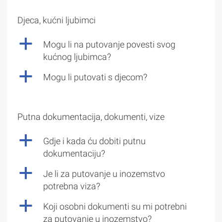
Djeca, kućni ljubimci
a
Mogu li na putovanje povesti svog
kućnog ljubimca?
a
Mogu li putovati s djecom?
Putna dokumentacija, dokumenti, vize
a
Gdje i kada ću dobiti putnu
dokumentaciju?
a
Je li za putovanje u inozemstvo
potrebna viza?
a
Koji osobni dokumenti su mi potrebni
za putovanje u inozemstvo?