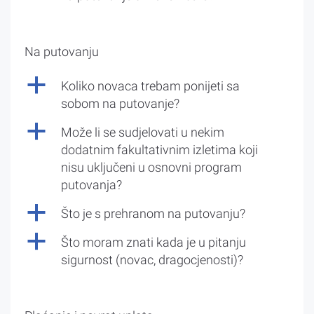
Na putovanju
a
Koliko novaca trebam ponijeti sa
sobom na putovanje?
a
Može li se sudjelovati u nekim
dodatnim fakultativnim izletima koji
nisu uključeni u osnovni program
putovanja?
a
Što je s prehranom na putovanju?
a
Što moram znati kada je u pitanju
sigurnost (novac, dragocjenosti)?