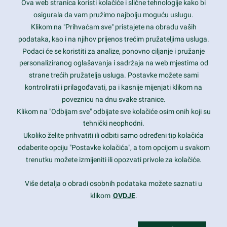
Ova web stranica koristi kolačiće i slične tehnologije kako bi
Latest trends and much more...
osigurala da vam pružimo najbolju moguću uslugu.
Klikom na "Prihvaćam sve" pristajete na obradu vaših
podataka, kao i na njihov prijenos trećim pružateljima usluga.
Contact Info
Podaci će se koristiti za analize, ponovno ciljanje i pružanje
personaliziranog oglašavanja i sadržaja na web mjestima od
strane trećih pružatelja usluga. Postavke možete sami
1600 Amphitheatre Parkway, Mountain View, CA 94043
kontrolirati i prilagođavati, pa i kasnije mijenjati klikom na
poveznicu na dnu svake stranice.
+1 650-253-0000
prothemes.net@gmail.com
Klikom na "Odbijam sve" odbijate sve kolačiće osim onih koji su
tehnički neophodni.
Daily: 9:00 am - 6:00 pm
Ukoliko želite prihvatiti ili odbiti samo određeni tip kolačića
Sunday: Closed
odaberite opciju "Postavke kolačića", a tom opcijom u svakom
trenutku možete izmijeniti ili opozvati privole za kolačiće.
Copyright 2017
FRESHFACE
© All Rights Reserved
Više detalja o obradi osobnih podataka možete saznati u
klikom
OVDJE
.