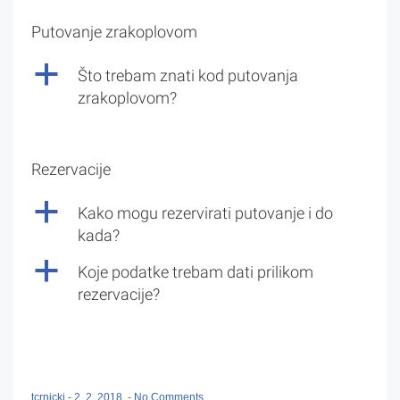
Putovanje zrakoplovom
a
Što trebam znati kod putovanja
zrakoplovom?
Rezervacije
a
Kako mogu rezervirati putovanje i do
kada?
a
Koje podatke trebam dati prilikom
rezervacije?
tcrnicki
-
2. 2. 2018.
-
No Comments