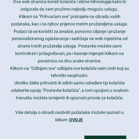
Ova web stranica koristi kolačiće i slične tehnologije kako bi
Latest trends and much more...
osigurala da vam pružimo najbolju moguću uslugu.
Klikom na "Prihvaćam sve" pristajete na obradu vaših
podataka, kao i na njihov prijenos trećim pružateljima usluga.
Contact Info
Podaci će se koristiti za analize, ponovno ciljanje i pružanje
personaliziranog oglašavanja i sadržaja na web mjestima od
strane trećih pružatelja usluga. Postavke možete sami
1600 Amphitheatre Parkway, Mountain View, CA 94043
kontrolirati i prilagođavati, pa i kasnije mijenjati klikom na
poveznicu na dnu svake stranice.
+1 650-253-0000
prothemes.net@gmail.com
Klikom na "Odbijam sve" odbijate sve kolačiće osim onih koji su
tehnički neophodni.
Daily: 9:00 am - 6:00 pm
Ukoliko želite prihvatiti ili odbiti samo određeni tip kolačića
Sunday: Closed
odaberite opciju "Postavke kolačića", a tom opcijom u svakom
trenutku možete izmijeniti ili opozvati privole za kolačiće.
Copyright 2017
FRESHFACE
© All Rights Reserved
Više detalja o obradi osobnih podataka možete saznati u
klikom
OVDJE
.