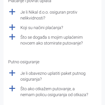
Plaćanje i povrat uplata
a
Je li Nikal d.o.o. osiguran protiv
nelikvidnosti?
a
Koji su načini plaćanja?
a
Što se događa s mojim uplaćenim
novcem ako stornirate putovanje?
Putno osiguranje
a
Je li obavezno uplatiti paket putnog
osiguranja?
a
Što ako otkažem putovanje, a
nemam policu osiguranja od otkaza?