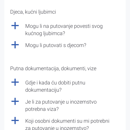
Djeca, kućni ljubimci
a
Mogu li na putovanje povesti svog
kućnog ljubimca?
a
Mogu li putovati s djecom?
Putna dokumentacija, dokumenti, vize
a
Gdje i kada ću dobiti putnu
dokumentaciju?
a
Je li za putovanje u inozemstvo
potrebna viza?
a
Koji osobni dokumenti su mi potrebni
za putovanje u inozemstvo?