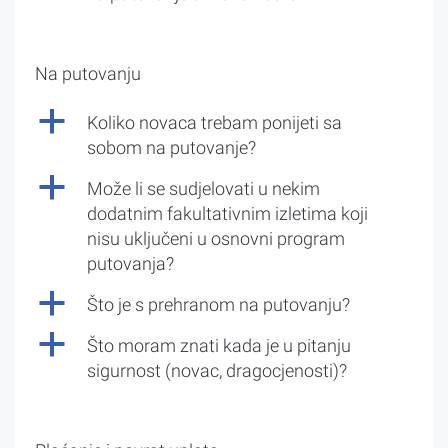
Na putovanju
a
Koliko novaca trebam ponijeti sa
sobom na putovanje?
a
Može li se sudjelovati u nekim
dodatnim fakultativnim izletima koji
nisu uključeni u osnovni program
putovanja?
a
Što je s prehranom na putovanju?
a
Što moram znati kada je u pitanju
sigurnost (novac, dragocjenosti)?