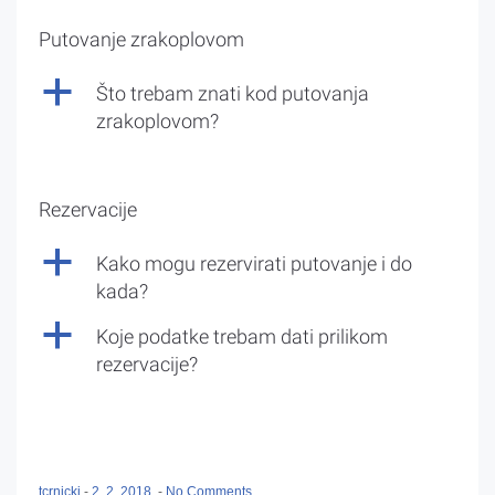
Putovanje zrakoplovom
a
Što trebam znati kod putovanja
zrakoplovom?
Rezervacije
a
Kako mogu rezervirati putovanje i do
kada?
a
Koje podatke trebam dati prilikom
rezervacije?
tcrnicki
-
2. 2. 2018.
-
No Comments