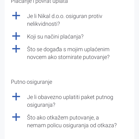
Plaćanje i povrat uplata
a
Je li Nikal d.o.o. osiguran protiv
nelikvidnosti?
a
Koji su načini plaćanja?
a
Što se događa s mojim uplaćenim
novcem ako stornirate putovanje?
Putno osiguranje
a
Je li obavezno uplatiti paket putnog
osiguranja?
a
Što ako otkažem putovanje, a
nemam policu osiguranja od otkaza?