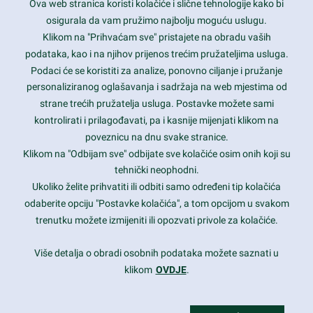
Ova web stranica koristi kolačiće i slične tehnologije kako bi
Latest trends and much more...
osigurala da vam pružimo najbolju moguću uslugu.
Klikom na "Prihvaćam sve" pristajete na obradu vaših
podataka, kao i na njihov prijenos trećim pružateljima usluga.
Contact Info
Podaci će se koristiti za analize, ponovno ciljanje i pružanje
personaliziranog oglašavanja i sadržaja na web mjestima od
strane trećih pružatelja usluga. Postavke možete sami
1600 Amphitheatre Parkway, Mountain View, CA 94043
kontrolirati i prilagođavati, pa i kasnije mijenjati klikom na
poveznicu na dnu svake stranice.
+1 650-253-0000
prothemes.net@gmail.com
Klikom na "Odbijam sve" odbijate sve kolačiće osim onih koji su
tehnički neophodni.
Daily: 9:00 am - 6:00 pm
Ukoliko želite prihvatiti ili odbiti samo određeni tip kolačića
Sunday: Closed
odaberite opciju "Postavke kolačića", a tom opcijom u svakom
trenutku možete izmijeniti ili opozvati privole za kolačiće.
Copyright 2017
FRESHFACE
© All Rights Reserved
Više detalja o obradi osobnih podataka možete saznati u
klikom
OVDJE
.