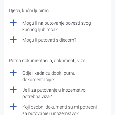
Djeca, kućni ljubimci
a
Mogu li na putovanje povesti svog
kućnog ljubimca?
a
Mogu li putovati s djecom?
Putna dokumentacija, dokumenti, vize
a
Gdje i kada ću dobiti putnu
dokumentaciju?
a
Je li za putovanje u inozemstvo
potrebna viza?
a
Koji osobni dokumenti su mi potrebni
za putovanje u inozemstvo?