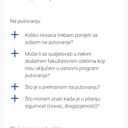
Na putovanju
a
Koliko novaca trebam ponijeti sa
sobom na putovanje?
a
Može li se sudjelovati u nekim
dodatnim fakultativnim izletima koji
nisu uključeni u osnovni program
putovanja?
a
Što je s prehranom na putovanju?
a
Što moram znati kada je u pitanju
sigurnost (novac, dragocjenosti)?