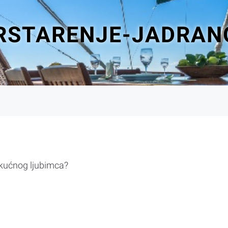
KRSTARENJE-JADRAN
 kućnog ljubimca?