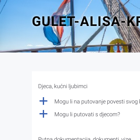
GULET-ALISA-
Djeca, kućni ljubimci
a
Mogu li na putovanje povesti svog
a
Mogu li putovati s djecom?
Putna dokumentacija, dokumenti, vize