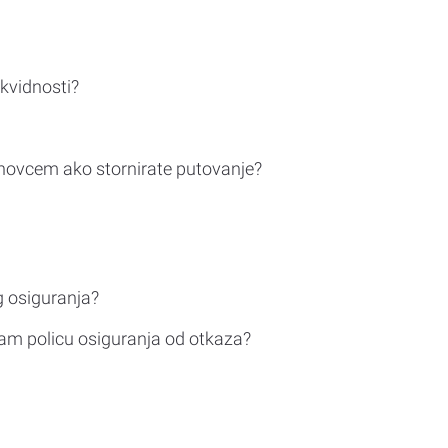
ikvidnosti?
novcem ako stornirate putovanje?
g osiguranja?
am policu osiguranja od otkaza?