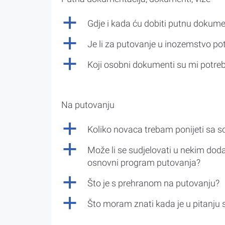
a
Gdje i kada ću dobiti putnu dokume
a
Je li za putovanje u inozemstvo po
a
Koji osobni dokumenti su mi potre
Na putovanju
a
Koliko novaca trebam ponijeti sa 
a
Može li se sudjelovati u nekim doda
osnovni program putovanja?
a
Što je s prehranom na putovanju?
a
Što moram znati kada je u pitanju 