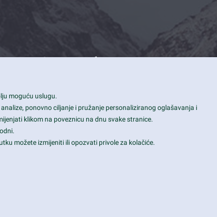
Contact Info
1600 Amphitheatre Parkway, Mountain
bolju moguću uslugu.
View, CA 94043
 analize, ponovno ciljanje i pružanje personaliziranog oglašavanja i
+1 650-253-0000
mijenjati klikom na poveznicu na dnu svake stranice.
prothemes.net@gmail.com
odni.
tku možete izmijeniti ili opozvati privole za kolačiće.
Daily: 9:00 am - 6:00 pm
Sunday: Closed
Terms & Conditions
|
Privacy & Policy