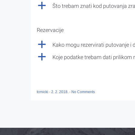
a
Što trebam znati kod putovanja z
Rezervacije
a
Kako mogu rezervirati putovanje i 
a
Koje podatke trebam dati prilikom r
tcrnicki
-
2. 2. 2018.
-
No Comments