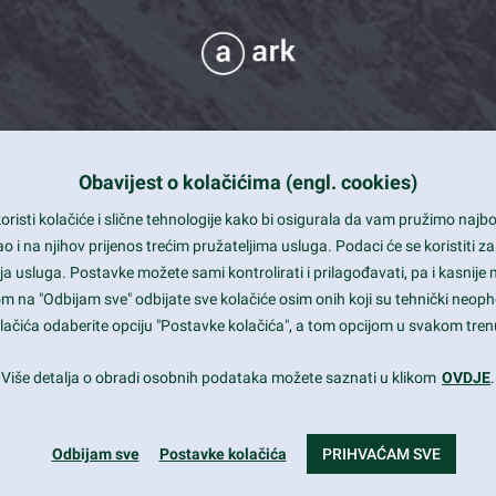
Obavijest o kolačićima (engl. cookies)
 Support
risti kolačiće i slične tehnologije kako bi osigurala da vam pružimo naj
t and beautiful design
i na njihov prijenos trećim pružateljima usluga. Podaci će se koristiti za
a usluga. Postavke možete sami kontrolirati i prilagođavati, pa i kasnije 
mited Eelements
om na "Odbijam sve" odbijate sve kolačiće osim onih koji su tehnički neoph
le ready
 kolačića odaberite opciju "Postavke kolačića", a tom opcijom u svakom trenu
st trends and much more...
Više detalja o obradi osobnih podataka možete saznati u klikom
OVDJE
.
Odbijam sve
Postavke kolačića
PRIHVAĆAM SVE