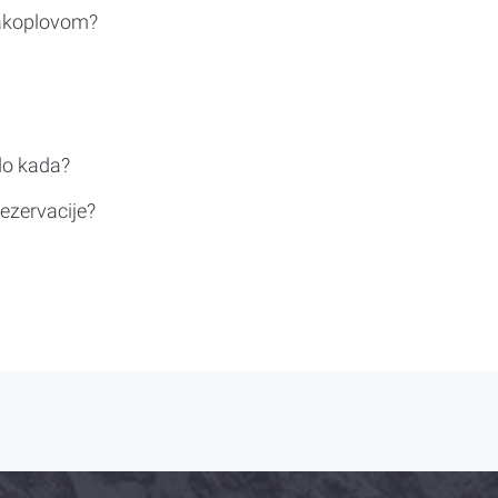
rakoplovom?
do kada?
ezervacije?