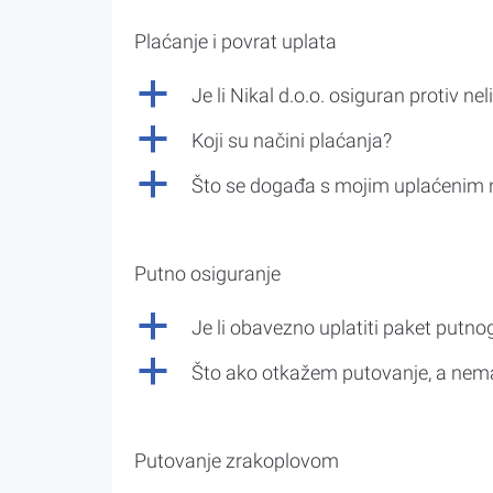
Plaćanje i povrat uplata
a
Je li Nikal d.o.o. osiguran protiv nel
a
Koji su načini plaćanja?
a
Što se događa s mojim uplaćenim 
Putno osiguranje
a
Je li obavezno uplatiti paket putno
a
Što ako otkažem putovanje, a nem
Putovanje zrakoplovom