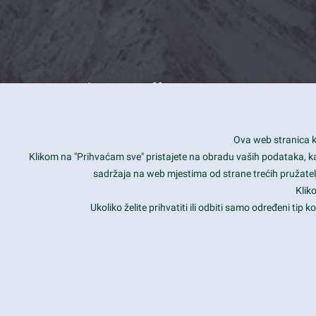
What we offer
How you can impact customers
24/7
Ova web stranica ko
Is your website user friendly?
Smar
Klikom na "Prihvaćam sve" pristajete na obradu vaših podataka, kao 
sadržaja na web mjestima od strane trećih pružatelj
Ark offers weekly stunning designs.
Unli
Klik
Why our customers love Ark?
Mobi
Ukoliko želite prihvatiti ili odbiti samo određeni tip
hat we do is all about passion
Late
Copyright 2017
FRESHFACE
© All Rights Reserved