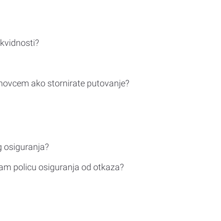
ikvidnosti?
novcem ako stornirate putovanje?
g osiguranja?
am policu osiguranja od otkaza?