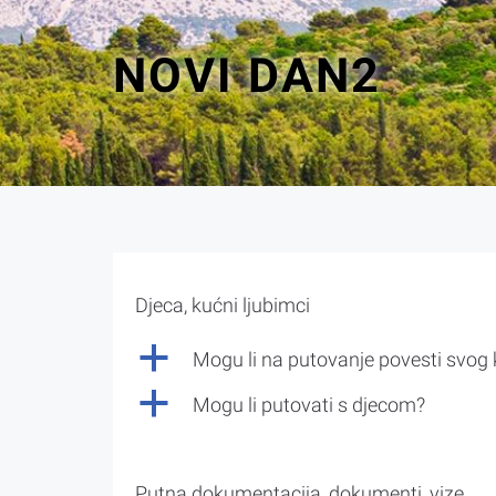
NOVI DAN2
Djeca, kućni ljubimci
a
Mogu li na putovanje povesti svog
a
Mogu li putovati s djecom?
Putna dokumentacija, dokumenti, vize