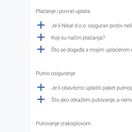
Plaćanje i povrat uplata
a
Je li Nikal d.o.o. osiguran protiv nel
a
Koji su načini plaćanja?
a
Što se događa s mojim uplaćenim 
Putno osiguranje
a
Je li obavezno uplatiti paket putno
a
Što ako otkažem putovanje, a nem
Putovanje zrakoplovom