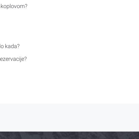
rakoplovom?
do kada?
ezervacije?