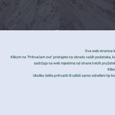
What we offer
How you can impact customers
24/7
Ova web stranica ko
Is your website user friendly?
Smar
Klikom na "Prihvaćam sve" pristajete na obradu vaših podataka, kao 
sadržaja na web mjestima od strane trećih pružatelj
Ark offers weekly stunning designs.
Unli
Klik
Why our customers love Ark?
Mobi
Ukoliko želite prihvatiti ili odbiti samo određeni tip
hat we do is all about passion
Late
Copyright 2017
FRESHFACE
© All Rights Reserved