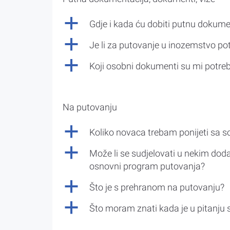
a
Gdje i kada ću dobiti putnu dokume
a
Je li za putovanje u inozemstvo po
a
Koji osobni dokumenti su mi potre
Na putovanju
a
Koliko novaca trebam ponijeti sa 
a
Može li se sudjelovati u nekim doda
osnovni program putovanja?
a
Što je s prehranom na putovanju?
a
Što moram znati kada je u pitanju 