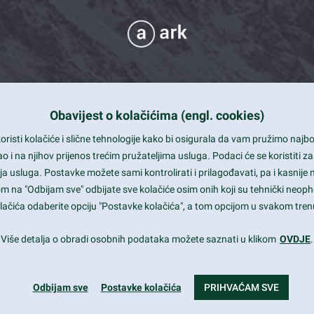
Obavijest o kolačićima (engl. cookies)
 Support
risti kolačiće i slične tehnologije kako bi osigurala da vam pružimo naj
t and beautiful design
i na njihov prijenos trećim pružateljima usluga. Podaci će se koristiti za
a usluga. Postavke možete sami kontrolirati i prilagođavati, pa i kasnije 
mited Eelements
om na "Odbijam sve" odbijate sve kolačiće osim onih koji su tehnički neoph
le ready
 kolačića odaberite opciju "Postavke kolačića", a tom opcijom u svakom trenu
st trends and much more...
Više detalja o obradi osobnih podataka možete saznati u klikom
OVDJE
.
Odbijam sve
Postavke kolačića
PRIHVAĆAM SVE