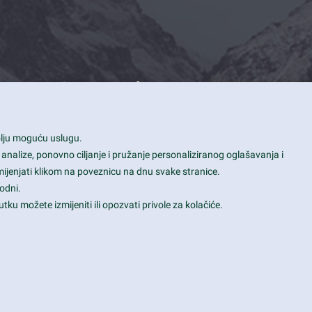
Contact Info
1600 Amphitheatre Parkway, Mountain
bolju moguću uslugu.
View, CA 94043
 analize, ponovno ciljanje i pružanje personaliziranog oglašavanja i
+1 650-253-0000
mijenjati klikom na poveznicu na dnu svake stranice.
prothemes.net@gmail.com
odni.
tku možete izmijeniti ili opozvati privole za kolačiće.
Daily: 9:00 am - 6:00 pm
Sunday: Closed
Terms & Conditions
|
Privacy & Policy