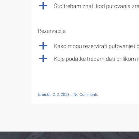
a
Što trebam znati kod putovanja z
Rezervacije
a
Kako mogu rezervirati putovanje i 
a
Koje podatke trebam dati prilikom r
tcrnicki
-
2. 2. 2018.
-
No Comments