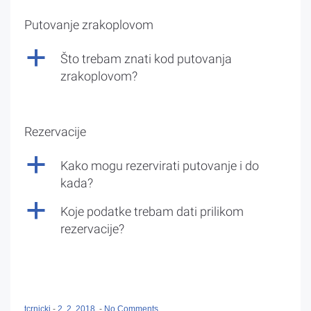
Putovanje zrakoplovom
a
Što trebam znati kod putovanja
zrakoplovom?
Rezervacije
a
Kako mogu rezervirati putovanje i do
kada?
a
Koje podatke trebam dati prilikom
rezervacije?
tcrnicki
-
2. 2. 2018.
-
No Comments