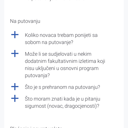
Na putovanju
a
Koliko novaca trebam ponijeti sa
sobom na putovanje?
a
Može li se sudjelovati u nekim
dodatnim fakultativnim izletima koji
nisu uključeni u osnovni program
putovanja?
a
Što je s prehranom na putovanju?
a
Što moram znati kada je u pitanju
sigurnost (novac, dragocjenosti)?