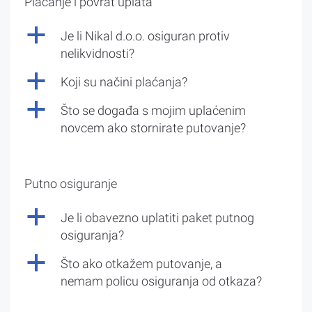
Plaćanje i povrat uplata
a
Je li Nikal d.o.o. osiguran protiv
nelikvidnosti?
a
Koji su načini plaćanja?
a
Što se događa s mojim uplaćenim
novcem ako stornirate putovanje?
Putno osiguranje
a
Je li obavezno uplatiti paket putnog
osiguranja?
a
Što ako otkažem putovanje, a
nemam policu osiguranja od otkaza?