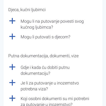
Djeca, kućni ljubimci
a
Mogu li na putovanje povesti svog
kućnog ljubimca?
a
Mogu li putovati s djecom?
Putna dokumentacija, dokumenti, vize
a
Gdje i kada ću dobiti putnu
dokumentaciju?
a
Je li za putovanje u inozemstvo
potrebna viza?
a
Koji osobni dokumenti su mi potrebni
za putovanje u inozemstvo?