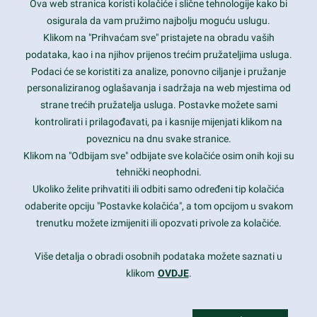
Ova web stranica koristi kolačiće i slične tehnologije kako bi
Latest trends and much more...
osigurala da vam pružimo najbolju moguću uslugu.
Klikom na "Prihvaćam sve" pristajete na obradu vaših
podataka, kao i na njihov prijenos trećim pružateljima usluga.
Contact Info
Podaci će se koristiti za analize, ponovno ciljanje i pružanje
personaliziranog oglašavanja i sadržaja na web mjestima od
strane trećih pružatelja usluga. Postavke možete sami
1600 Amphitheatre Parkway, Mountain View, CA 94043
kontrolirati i prilagođavati, pa i kasnije mijenjati klikom na
poveznicu na dnu svake stranice.
+1 650-253-0000
prothemes.net@gmail.com
Klikom na "Odbijam sve" odbijate sve kolačiće osim onih koji su
tehnički neophodni.
Daily: 9:00 am - 6:00 pm
Ukoliko želite prihvatiti ili odbiti samo određeni tip kolačića
Sunday: Closed
odaberite opciju "Postavke kolačića", a tom opcijom u svakom
trenutku možete izmijeniti ili opozvati privole za kolačiće.
Copyright 2017
FRESHFACE
© All Rights Reserved
Više detalja o obradi osobnih podataka možete saznati u
klikom
OVDJE
.