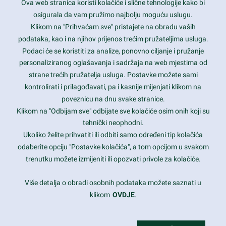
Ova web stranica koristi kolačiće i slične tehnologije kako bi
Latest trends and much more...
osigurala da vam pružimo najbolju moguću uslugu.
Klikom na "Prihvaćam sve" pristajete na obradu vaših
podataka, kao i na njihov prijenos trećim pružateljima usluga.
Contact Info
Podaci će se koristiti za analize, ponovno ciljanje i pružanje
personaliziranog oglašavanja i sadržaja na web mjestima od
strane trećih pružatelja usluga. Postavke možete sami
1600 Amphitheatre Parkway, Mountain View, CA 94043
kontrolirati i prilagođavati, pa i kasnije mijenjati klikom na
poveznicu na dnu svake stranice.
+1 650-253-0000
prothemes.net@gmail.com
Klikom na "Odbijam sve" odbijate sve kolačiće osim onih koji su
tehnički neophodni.
Daily: 9:00 am - 6:00 pm
Ukoliko želite prihvatiti ili odbiti samo određeni tip kolačića
Sunday: Closed
odaberite opciju "Postavke kolačića", a tom opcijom u svakom
trenutku možete izmijeniti ili opozvati privole za kolačiće.
Copyright 2017
FRESHFACE
© All Rights Reserved
Više detalja o obradi osobnih podataka možete saznati u
klikom
OVDJE
.