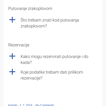
Putovanje zrakoplovom
a
Što trebam znati kod putovanja
zrakoplovom?
Rezervacije
a
Kako mogu rezervirati putovanje i do
kada?
a
Koje podatke trebam dati prilikom
rezervacije?
tcrnicki
-
2. 2. 2018.
-
No Comments