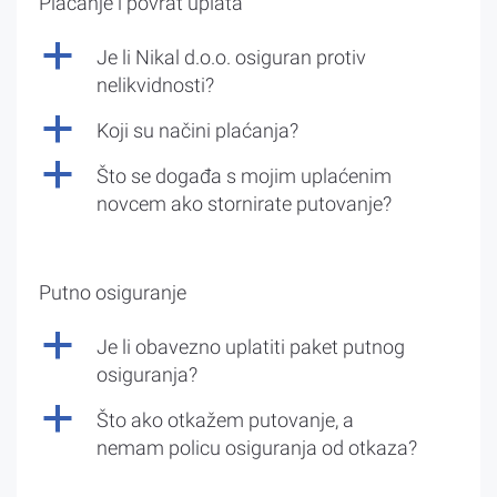
Plaćanje i povrat uplata
a
Je li Nikal d.o.o. osiguran protiv
nelikvidnosti?
a
Koji su načini plaćanja?
a
Što se događa s mojim uplaćenim
novcem ako stornirate putovanje?
Putno osiguranje
a
Je li obavezno uplatiti paket putnog
osiguranja?
a
Što ako otkažem putovanje, a
nemam policu osiguranja od otkaza?