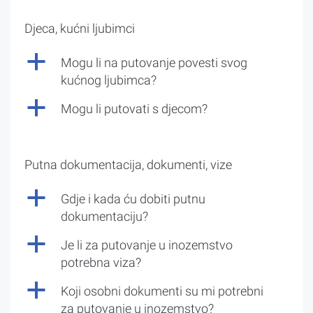
Djeca, kućni ljubimci
a
Mogu li na putovanje povesti svog
kućnog ljubimca?
a
Mogu li putovati s djecom?
Putna dokumentacija, dokumenti, vize
a
Gdje i kada ću dobiti putnu
dokumentaciju?
a
Je li za putovanje u inozemstvo
potrebna viza?
a
Koji osobni dokumenti su mi potrebni
za putovanje u inozemstvo?