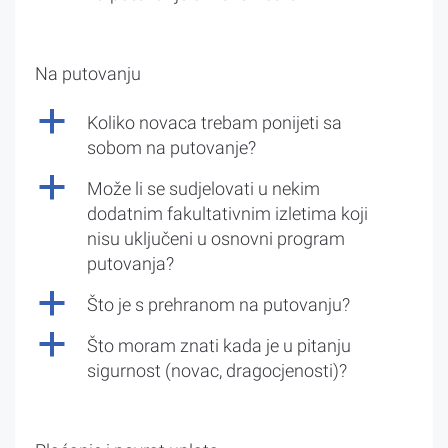
Na putovanju
a
Koliko novaca trebam ponijeti sa
sobom na putovanje?
a
Može li se sudjelovati u nekim
dodatnim fakultativnim izletima koji
nisu uključeni u osnovni program
putovanja?
a
Što je s prehranom na putovanju?
a
Što moram znati kada je u pitanju
sigurnost (novac, dragocjenosti)?