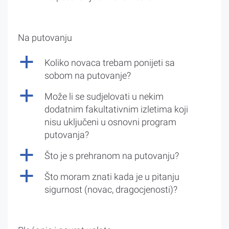
Na putovanju
a
Koliko novaca trebam ponijeti sa
sobom na putovanje?
a
Može li se sudjelovati u nekim
dodatnim fakultativnim izletima koji
nisu uključeni u osnovni program
putovanja?
a
Što je s prehranom na putovanju?
a
Što moram znati kada je u pitanju
sigurnost (novac, dragocjenosti)?