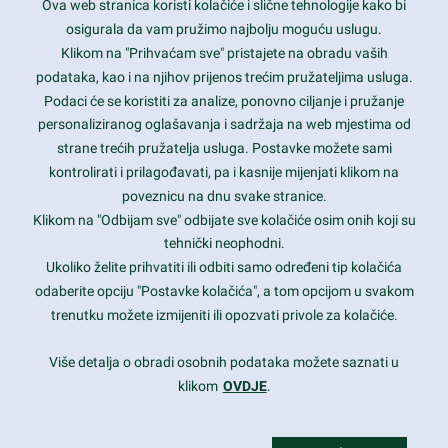
Ova web stranica koristi kolačiće i slične tehnologije kako bi
Latest trends and much more...
osigurala da vam pružimo najbolju moguću uslugu.
Klikom na "Prihvaćam sve" pristajete na obradu vaših
podataka, kao i na njihov prijenos trećim pružateljima usluga.
Contact Info
Podaci će se koristiti za analize, ponovno ciljanje i pružanje
personaliziranog oglašavanja i sadržaja na web mjestima od
strane trećih pružatelja usluga. Postavke možete sami
1600 Amphitheatre Parkway, Mountain View, CA 94043
kontrolirati i prilagođavati, pa i kasnije mijenjati klikom na
poveznicu na dnu svake stranice.
+1 650-253-0000
prothemes.net@gmail.com
Klikom na "Odbijam sve" odbijate sve kolačiće osim onih koji su
tehnički neophodni.
Daily: 9:00 am - 6:00 pm
Ukoliko želite prihvatiti ili odbiti samo određeni tip kolačića
Sunday: Closed
odaberite opciju "Postavke kolačića", a tom opcijom u svakom
trenutku možete izmijeniti ili opozvati privole za kolačiće.
Copyright 2017
FRESHFACE
© All Rights Reserved
Više detalja o obradi osobnih podataka možete saznati u
klikom
OVDJE
.