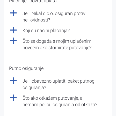
Plaćanje i povrat uplata
a
Je li Nikal d.o.o. osiguran protiv
nelikvidnosti?
a
Koji su načini plaćanja?
a
Što se događa s mojim uplaćenim
novcem ako stornirate putovanje?
Putno osiguranje
a
Je li obavezno uplatiti paket putnog
osiguranja?
a
Što ako otkažem putovanje, a
nemam policu osiguranja od otkaza?