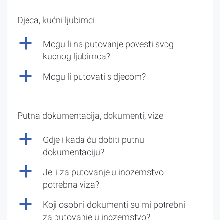
Djeca, kućni ljubimci
a
Mogu li na putovanje povesti svog
kućnog ljubimca?
a
Mogu li putovati s djecom?
Putna dokumentacija, dokumenti, vize
a
Gdje i kada ću dobiti putnu
dokumentaciju?
a
Je li za putovanje u inozemstvo
potrebna viza?
a
Koji osobni dokumenti su mi potrebni
za putovanje u inozemstvo?