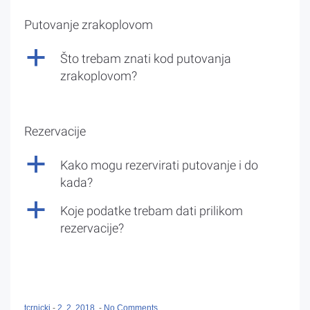
Putovanje zrakoplovom
a
Što trebam znati kod putovanja
zrakoplovom?
Rezervacije
a
Kako mogu rezervirati putovanje i do
kada?
a
Koje podatke trebam dati prilikom
rezervacije?
tcrnicki
-
2. 2. 2018.
-
No Comments