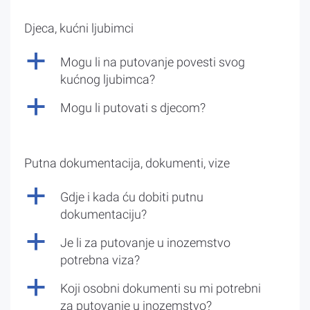
Djeca, kućni ljubimci
a
Mogu li na putovanje povesti svog
kućnog ljubimca?
a
Mogu li putovati s djecom?
Putna dokumentacija, dokumenti, vize
a
Gdje i kada ću dobiti putnu
dokumentaciju?
a
Je li za putovanje u inozemstvo
potrebna viza?
a
Koji osobni dokumenti su mi potrebni
za putovanje u inozemstvo?