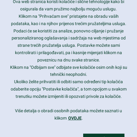
Ova web stranica koristi kolačiće i slične tehnologije kako bi
Latest trends and much more...
osigurala da vam pružimo najbolju moguću uslugu.
Klikom na "Prihvaćam sve" pristajete na obradu vaših
podataka, kao i na njihov prijenos trećim pružateljima usluga.
Contact Info
Podaci će se koristiti za analize, ponovno ciljanje i pružanje
personaliziranog oglašavanja i sadržaja na web mjestima od
strane trećih pružatelja usluga. Postavke možete sami
1600 Amphitheatre Parkway, Mountain View, CA 94043
kontrolirati i prilagođavati, pa i kasnije mijenjati klikom na
poveznicu na dnu svake stranice.
+1 650-253-0000
prothemes.net@gmail.com
Klikom na "Odbijam sve" odbijate sve kolačiće osim onih koji su
tehnički neophodni.
Daily: 9:00 am - 6:00 pm
Ukoliko želite prihvatiti ili odbiti samo određeni tip kolačića
Sunday: Closed
odaberite opciju "Postavke kolačića", a tom opcijom u svakom
trenutku možete izmijeniti ili opozvati privole za kolačiće.
Copyright 2017
FRESHFACE
© All Rights Reserved
Više detalja o obradi osobnih podataka možete saznati u
klikom
OVDJE
.