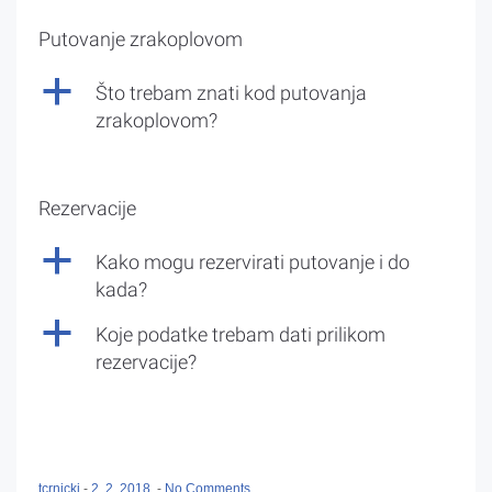
Putovanje zrakoplovom
a
Što trebam znati kod putovanja
zrakoplovom?
Rezervacije
a
Kako mogu rezervirati putovanje i do
kada?
a
Koje podatke trebam dati prilikom
rezervacije?
tcrnicki
-
2. 2. 2018.
-
No Comments