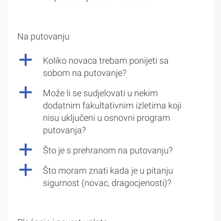
Na putovanju
a
Koliko novaca trebam ponijeti sa
sobom na putovanje?
a
Može li se sudjelovati u nekim
dodatnim fakultativnim izletima koji
nisu uključeni u osnovni program
putovanja?
a
Što je s prehranom na putovanju?
a
Što moram znati kada je u pitanju
sigurnost (novac, dragocjenosti)?