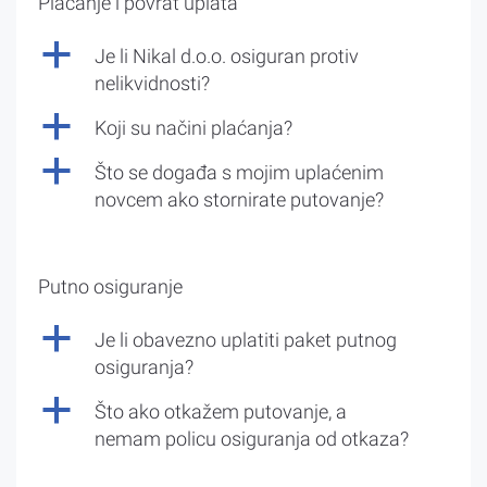
Plaćanje i povrat uplata
a
Je li Nikal d.o.o. osiguran protiv
nelikvidnosti?
a
Koji su načini plaćanja?
a
Što se događa s mojim uplaćenim
novcem ako stornirate putovanje?
Putno osiguranje
a
Je li obavezno uplatiti paket putnog
osiguranja?
a
Što ako otkažem putovanje, a
nemam policu osiguranja od otkaza?