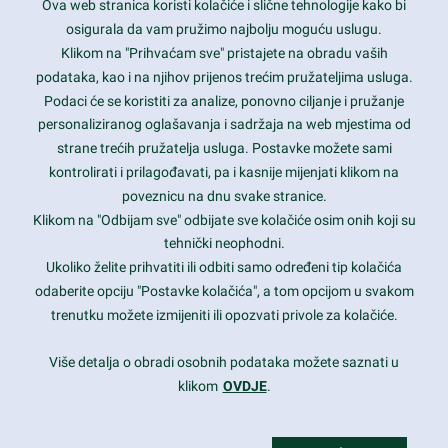
Ova web stranica koristi kolačiće i slične tehnologije kako bi
Latest trends and much more...
osigurala da vam pružimo najbolju moguću uslugu.
Klikom na "Prihvaćam sve" pristajete na obradu vaših
podataka, kao i na njihov prijenos trećim pružateljima usluga.
Contact Info
Podaci će se koristiti za analize, ponovno ciljanje i pružanje
personaliziranog oglašavanja i sadržaja na web mjestima od
strane trećih pružatelja usluga. Postavke možete sami
1600 Amphitheatre Parkway, Mountain View, CA 94043
kontrolirati i prilagođavati, pa i kasnije mijenjati klikom na
poveznicu na dnu svake stranice.
+1 650-253-0000
prothemes.net@gmail.com
Klikom na "Odbijam sve" odbijate sve kolačiće osim onih koji su
tehnički neophodni.
Daily: 9:00 am - 6:00 pm
Ukoliko želite prihvatiti ili odbiti samo određeni tip kolačića
Sunday: Closed
odaberite opciju "Postavke kolačića", a tom opcijom u svakom
trenutku možete izmijeniti ili opozvati privole za kolačiće.
Copyright 2017
FRESHFACE
© All Rights Reserved
Više detalja o obradi osobnih podataka možete saznati u
klikom
OVDJE
.