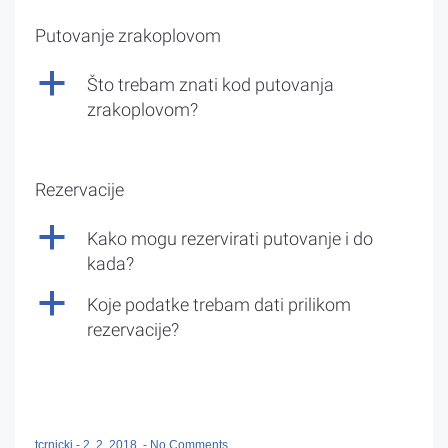
Putovanje zrakoplovom
a
Što trebam znati kod putovanja
zrakoplovom?
Rezervacije
a
Kako mogu rezervirati putovanje i do
kada?
a
Koje podatke trebam dati prilikom
rezervacije?
tcrnicki
-
2. 2. 2018.
-
No Comments