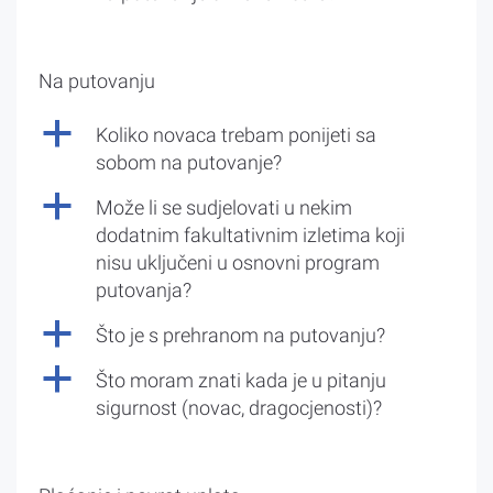
Na putovanju
a
Koliko novaca trebam ponijeti sa
sobom na putovanje?
a
Može li se sudjelovati u nekim
dodatnim fakultativnim izletima koji
nisu uključeni u osnovni program
putovanja?
a
Što je s prehranom na putovanju?
a
Što moram znati kada je u pitanju
sigurnost (novac, dragocjenosti)?