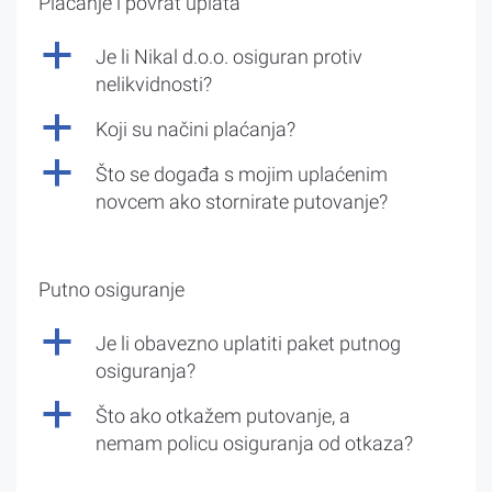
Plaćanje i povrat uplata
a
Je li Nikal d.o.o. osiguran protiv
nelikvidnosti?
a
Koji su načini plaćanja?
a
Što se događa s mojim uplaćenim
novcem ako stornirate putovanje?
Putno osiguranje
a
Je li obavezno uplatiti paket putnog
osiguranja?
a
Što ako otkažem putovanje, a
nemam policu osiguranja od otkaza?