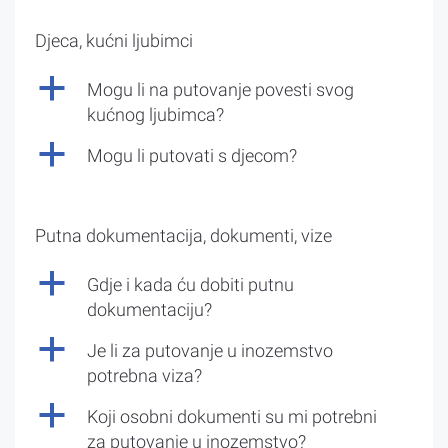
Djeca, kućni ljubimci
a
Mogu li na putovanje povesti svog
kućnog ljubimca?
a
Mogu li putovati s djecom?
Putna dokumentacija, dokumenti, vize
a
Gdje i kada ću dobiti putnu
dokumentaciju?
a
Je li za putovanje u inozemstvo
potrebna viza?
a
Koji osobni dokumenti su mi potrebni
za putovanje u inozemstvo?