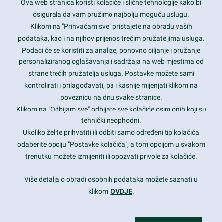
Ova web stranica koristi kolačiće i slične tehnologije kako bi
Latest trends and much more...
osigurala da vam pružimo najbolju moguću uslugu.
Klikom na "Prihvaćam sve" pristajete na obradu vaših
podataka, kao i na njihov prijenos trećim pružateljima usluga.
Contact Info
Podaci će se koristiti za analize, ponovno ciljanje i pružanje
personaliziranog oglašavanja i sadržaja na web mjestima od
strane trećih pružatelja usluga. Postavke možete sami
1600 Amphitheatre Parkway, Mountain View, CA 94043
kontrolirati i prilagođavati, pa i kasnije mijenjati klikom na
poveznicu na dnu svake stranice.
+1 650-253-0000
prothemes.net@gmail.com
Klikom na "Odbijam sve" odbijate sve kolačiće osim onih koji su
tehnički neophodni.
Daily: 9:00 am - 6:00 pm
Ukoliko želite prihvatiti ili odbiti samo određeni tip kolačića
Sunday: Closed
odaberite opciju "Postavke kolačića", a tom opcijom u svakom
trenutku možete izmijeniti ili opozvati privole za kolačiće.
Copyright 2017
FRESHFACE
© All Rights Reserved
Više detalja o obradi osobnih podataka možete saznati u
klikom
OVDJE
.