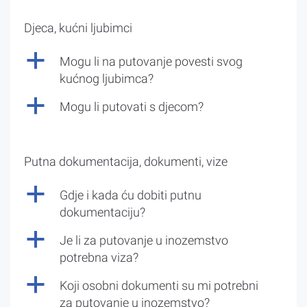
Djeca, kućni ljubimci
a
Mogu li na putovanje povesti svog
kućnog ljubimca?
a
Mogu li putovati s djecom?
Putna dokumentacija, dokumenti, vize
a
Gdje i kada ću dobiti putnu
dokumentaciju?
a
Je li za putovanje u inozemstvo
potrebna viza?
a
Koji osobni dokumenti su mi potrebni
za putovanje u inozemstvo?