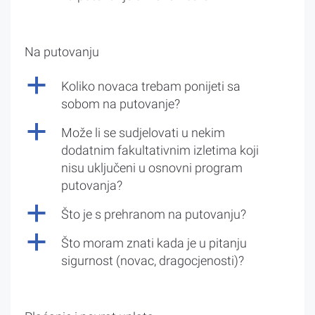
Na putovanju
a
Koliko novaca trebam ponijeti sa
sobom na putovanje?
a
Može li se sudjelovati u nekim
dodatnim fakultativnim izletima koji
nisu uključeni u osnovni program
putovanja?
a
Što je s prehranom na putovanju?
a
Što moram znati kada je u pitanju
sigurnost (novac, dragocjenosti)?