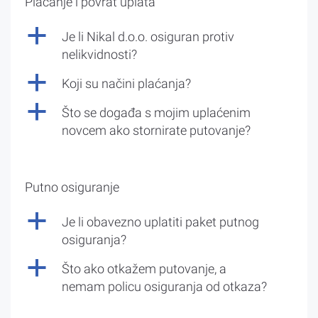
Plaćanje i povrat uplata
a
Je li Nikal d.o.o. osiguran protiv
nelikvidnosti?
a
Koji su načini plaćanja?
a
Što se događa s mojim uplaćenim
novcem ako stornirate putovanje?
Putno osiguranje
a
Je li obavezno uplatiti paket putnog
osiguranja?
a
Što ako otkažem putovanje, a
nemam policu osiguranja od otkaza?