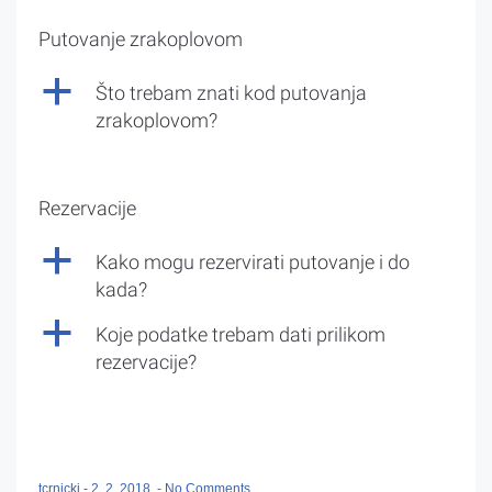
Putovanje zrakoplovom
a
Što trebam znati kod putovanja
zrakoplovom?
Rezervacije
a
Kako mogu rezervirati putovanje i do
kada?
a
Koje podatke trebam dati prilikom
rezervacije?
tcrnicki
-
2. 2. 2018.
-
No Comments