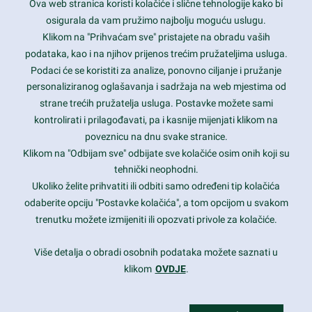
Ova web stranica koristi kolačiće i slične tehnologije kako bi
Latest trends and much more...
osigurala da vam pružimo najbolju moguću uslugu.
Klikom na "Prihvaćam sve" pristajete na obradu vaših
podataka, kao i na njihov prijenos trećim pružateljima usluga.
Contact Info
Podaci će se koristiti za analize, ponovno ciljanje i pružanje
personaliziranog oglašavanja i sadržaja na web mjestima od
strane trećih pružatelja usluga. Postavke možete sami
1600 Amphitheatre Parkway, Mountain View, CA 94043
kontrolirati i prilagođavati, pa i kasnije mijenjati klikom na
poveznicu na dnu svake stranice.
+1 650-253-0000
prothemes.net@gmail.com
Klikom na "Odbijam sve" odbijate sve kolačiće osim onih koji su
tehnički neophodni.
Daily: 9:00 am - 6:00 pm
Ukoliko želite prihvatiti ili odbiti samo određeni tip kolačića
Sunday: Closed
odaberite opciju "Postavke kolačića", a tom opcijom u svakom
trenutku možete izmijeniti ili opozvati privole za kolačiće.
Copyright 2017
FRESHFACE
© All Rights Reserved
Više detalja o obradi osobnih podataka možete saznati u
klikom
OVDJE
.