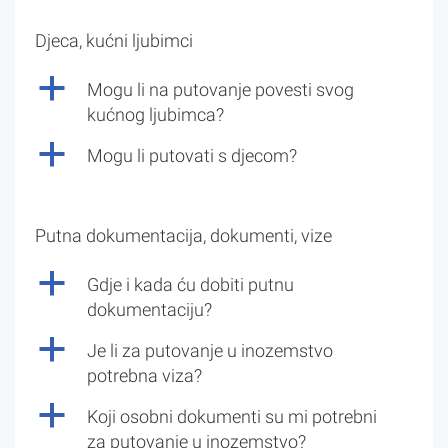
Djeca, kućni ljubimci
a
Mogu li na putovanje povesti svog
kućnog ljubimca?
a
Mogu li putovati s djecom?
Putna dokumentacija, dokumenti, vize
a
Gdje i kada ću dobiti putnu
dokumentaciju?
a
Je li za putovanje u inozemstvo
potrebna viza?
a
Koji osobni dokumenti su mi potrebni
za putovanje u inozemstvo?