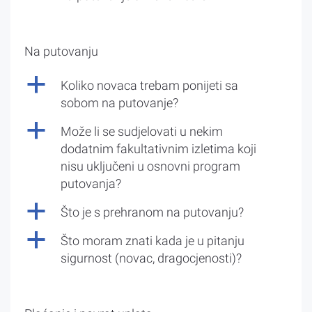
Na putovanju
a
Koliko novaca trebam ponijeti sa
sobom na putovanje?
a
Može li se sudjelovati u nekim
dodatnim fakultativnim izletima koji
nisu uključeni u osnovni program
putovanja?
a
Što je s prehranom na putovanju?
a
Što moram znati kada je u pitanju
sigurnost (novac, dragocjenosti)?