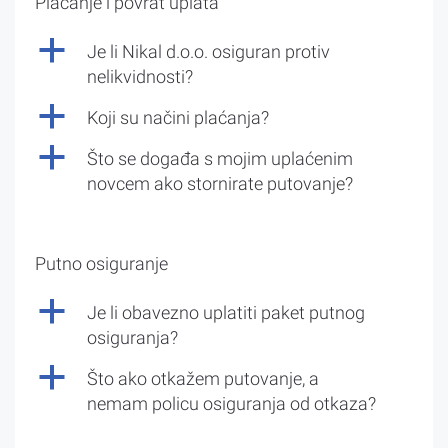
Plaćanje i povrat uplata
a
Je li Nikal d.o.o. osiguran protiv
nelikvidnosti?
a
Koji su načini plaćanja?
a
Što se događa s mojim uplaćenim
novcem ako stornirate putovanje?
Putno osiguranje
a
Je li obavezno uplatiti paket putnog
osiguranja?
a
Što ako otkažem putovanje, a
nemam policu osiguranja od otkaza?