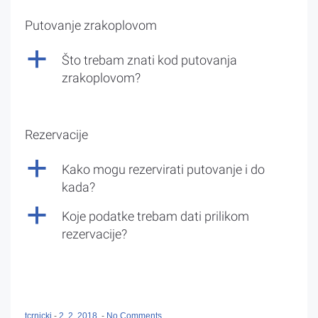
Putovanje zrakoplovom
a
Što trebam znati kod putovanja
zrakoplovom?
Rezervacije
a
Kako mogu rezervirati putovanje i do
kada?
a
Koje podatke trebam dati prilikom
rezervacije?
tcrnicki
-
2. 2. 2018.
-
No Comments