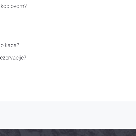
rakoplovom?
do kada?
ezervacije?