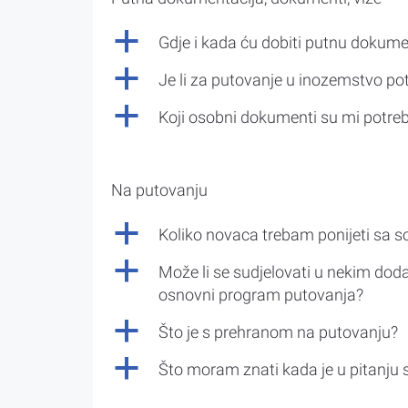
a
Gdje i kada ću dobiti putnu dokume
a
Je li za putovanje u inozemstvo po
a
Koji osobni dokumenti su mi potre
Na putovanju
a
Koliko novaca trebam ponijeti sa 
a
Može li se sudjelovati u nekim doda
osnovni program putovanja?
a
Što je s prehranom na putovanju?
a
Što moram znati kada je u pitanju 