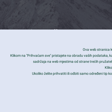
What we offer
How you can impact customers
24/7
Ova web stranica ko
Is your website user friendly?
Smar
Klikom na "Prihvaćam sve" pristajete na obradu vaših podataka, kao 
sadržaja na web mjestima od strane trećih pružatelj
Ark offers weekly stunning designs.
Unli
Klik
Why our customers love Ark?
Mobi
Ukoliko želite prihvatiti ili odbiti samo određeni tip
hat we do is all about passion
Late
Copyright 2017
FRESHFACE
© All Rights Reserved