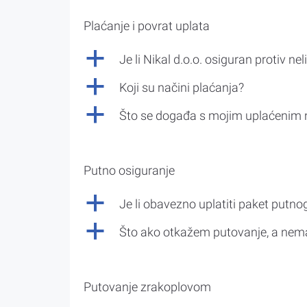
Plaćanje i povrat uplata
a
Je li Nikal d.o.o. osiguran protiv nel
a
Koji su načini plaćanja?
a
Što se događa s mojim uplaćenim 
Putno osiguranje
a
Je li obavezno uplatiti paket putno
a
Što ako otkažem putovanje, a nem
Putovanje zrakoplovom