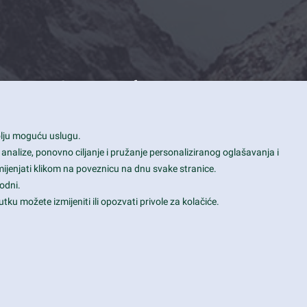
Contact Info
1600 Amphitheatre Parkway, Mountain
bolju moguću uslugu.
View, CA 94043
 analize, ponovno ciljanje i pružanje personaliziranog oglašavanja i
+1 650-253-0000
mijenjati klikom na poveznicu na dnu svake stranice.
prothemes.net@gmail.com
odni.
tku možete izmijeniti ili opozvati privole za kolačiće.
Daily: 9:00 am - 6:00 pm
Sunday: Closed
Terms & Conditions
|
Privacy & Policy