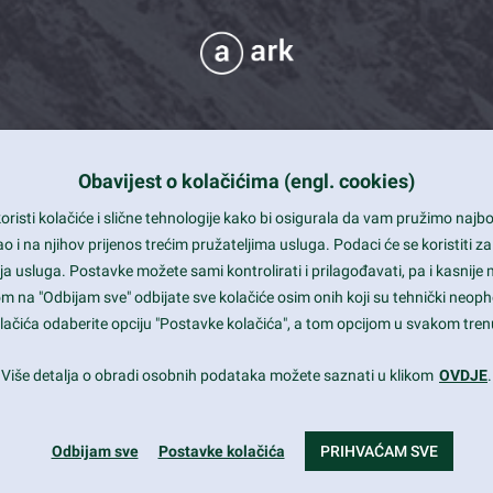
Obavijest o kolačićima (engl. cookies)
 Support
risti kolačiće i slične tehnologije kako bi osigurala da vam pružimo naj
t and beautiful design
i na njihov prijenos trećim pružateljima usluga. Podaci će se koristiti za
a usluga. Postavke možete sami kontrolirati i prilagođavati, pa i kasnije 
mited Eelements
om na "Odbijam sve" odbijate sve kolačiće osim onih koji su tehnički neoph
le ready
 kolačića odaberite opciju "Postavke kolačića", a tom opcijom u svakom trenu
st trends and much more...
Više detalja o obradi osobnih podataka možete saznati u klikom
OVDJE
.
Odbijam sve
Postavke kolačića
PRIHVAĆAM SVE