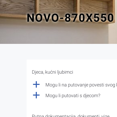
NOVO-870X550
Djeca, kućni ljubimci
a
Mogu li na putovanje povesti svog
a
Mogu li putovati s djecom?
Putna dokumentacija, dokumenti, vize