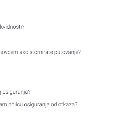
ikvidnosti?
novcem ako stornirate putovanje?
g osiguranja?
am policu osiguranja od otkaza?