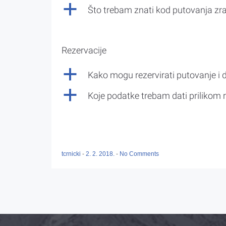
a
Što trebam znati kod putovanja z
Rezervacije
a
Kako mogu rezervirati putovanje i 
a
Koje podatke trebam dati prilikom r
tcrnicki
-
2. 2. 2018.
-
No Comments