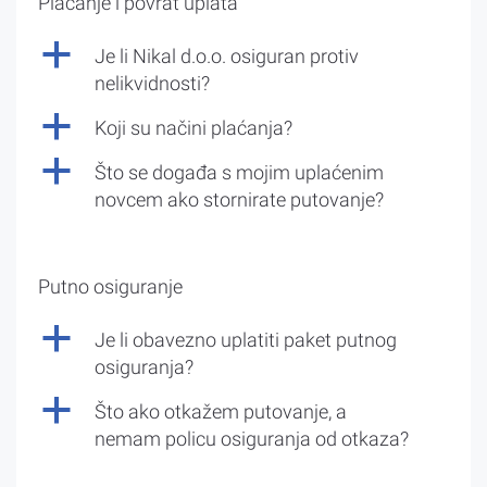
Plaćanje i povrat uplata
a
Je li Nikal d.o.o. osiguran protiv
nelikvidnosti?
a
Koji su načini plaćanja?
a
Što se događa s mojim uplaćenim
novcem ako stornirate putovanje?
Putno osiguranje
a
Je li obavezno uplatiti paket putnog
osiguranja?
a
Što ako otkažem putovanje, a
nemam policu osiguranja od otkaza?