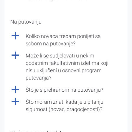
Na putovanju
a
Koliko novaca trebam ponijeti sa
sobom na putovanje?
a
Može li se sudjelovati u nekim
dodatnim fakultativnim izletima koji
nisu uključeni u osnovni program
putovanja?
a
Što je s prehranom na putovanju?
a
Što moram znati kada je u pitanju
sigurnost (novac, dragocjenosti)?