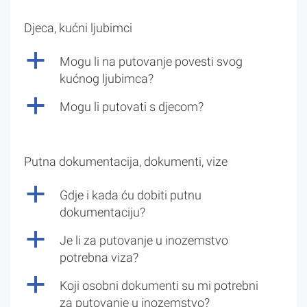
Djeca, kućni ljubimci
a
Mogu li na putovanje povesti svog
kućnog ljubimca?
a
Mogu li putovati s djecom?
Putna dokumentacija, dokumenti, vize
a
Gdje i kada ću dobiti putnu
dokumentaciju?
a
Je li za putovanje u inozemstvo
potrebna viza?
a
Koji osobni dokumenti su mi potrebni
za putovanje u inozemstvo?