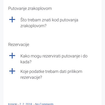
Putovanje zrakoplovom
a
Što trebam znati kod putovanja
zrakoplovom?
Rezervacije
a
Kako mogu rezervirati putovanje i do
kada?
a
Koje podatke trebam dati prilikom
rezervacije?
tcrnicki
-
2. 2. 2018.
-
No Comments