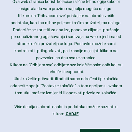
Ova web stranica koristi kolačiće i slične tehnologije kako bi
Latest trends and much more...
osigurala da vam pružimo najbolju moguću uslugu.
Klikom na "Prihvaćam sve" pristajete na obradu vaših
podataka, kao i na njihov prijenos trećim pružateljima usluga.
Contact Info
Podaci će se koristiti za analize, ponovno ciljanje i pružanje
personaliziranog oglašavanja i sadržaja na web mjestima od
strane trećih pružatelja usluga. Postavke možete sami
1600 Amphitheatre Parkway, Mountain View, CA 94043
kontrolirati i prilagođavati, pa i kasnije mijenjati klikom na
poveznicu na dnu svake stranice.
+1 650-253-0000
prothemes.net@gmail.com
Klikom na "Odbijam sve" odbijate sve kolačiće osim onih koji su
tehnički neophodni.
Daily: 9:00 am - 6:00 pm
Ukoliko želite prihvatiti ili odbiti samo određeni tip kolačića
Sunday: Closed
odaberite opciju "Postavke kolačića", a tom opcijom u svakom
trenutku možete izmijeniti ili opozvati privole za kolačiće.
Copyright 2017
FRESHFACE
© All Rights Reserved
Više detalja o obradi osobnih podataka možete saznati u
klikom
OVDJE
.