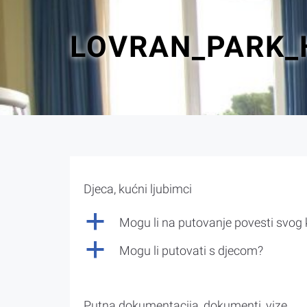
LOVRAN_PARK_
Djeca, kućni ljubimci
a
Mogu li na putovanje povesti svog
a
Mogu li putovati s djecom?
Putna dokumentacija, dokumenti, vize