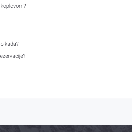
rakoplovom?
do kada?
ezervacije?