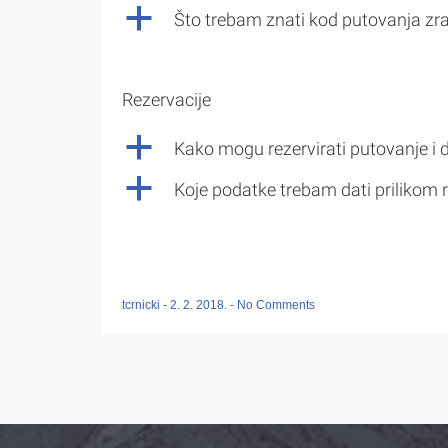
a
Što trebam znati kod putovanja z
Rezervacije
a
Kako mogu rezervirati putovanje i 
a
Koje podatke trebam dati prilikom r
tcrnicki
-
2. 2. 2018.
-
No Comments