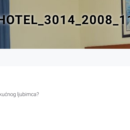
HOTEL_3014_2008_1
 kućnog ljubimca?