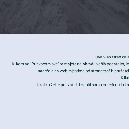
What we offer
How you can impact customers
24/7
Ova web stranica ko
Is your website user friendly?
Smar
Klikom na "Prihvaćam sve" pristajete na obradu vaših podataka, kao 
sadržaja na web mjestima od strane trećih pružatelj
Ark offers weekly stunning designs.
Unli
Klik
Why our customers love Ark?
Mobi
Ukoliko želite prihvatiti ili odbiti samo određeni tip
hat we do is all about passion
Late
Copyright 2017
FRESHFACE
© All Rights Reserved