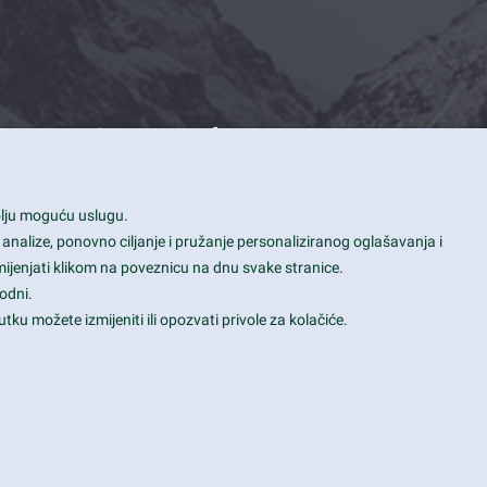
Contact Info
1600 Amphitheatre Parkway, Mountain
bolju moguću uslugu.
View, CA 94043
 analize, ponovno ciljanje i pružanje personaliziranog oglašavanja i
+1 650-253-0000
mijenjati klikom na poveznicu na dnu svake stranice.
prothemes.net@gmail.com
odni.
tku možete izmijeniti ili opozvati privole za kolačiće.
Daily: 9:00 am - 6:00 pm
Sunday: Closed
Terms & Conditions
|
Privacy & Policy