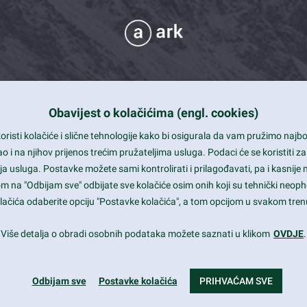
Obavijest o kolačićima (engl. cookies)
 Support
risti kolačiće i slične tehnologije kako bi osigurala da vam pružimo naj
t and beautiful design
i na njihov prijenos trećim pružateljima usluga. Podaci će se koristiti za
a usluga. Postavke možete sami kontrolirati i prilagođavati, pa i kasnije 
mited Eelements
om na "Odbijam sve" odbijate sve kolačiće osim onih koji su tehnički neoph
le ready
 kolačića odaberite opciju "Postavke kolačića", a tom opcijom u svakom trenu
st trends and much more...
Više detalja o obradi osobnih podataka možete saznati u klikom
OVDJE
.
Odbijam sve
Postavke kolačića
PRIHVAĆAM SVE