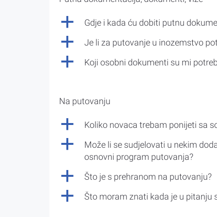
a
Gdje i kada ću dobiti putnu dokume
a
Je li za putovanje u inozemstvo po
a
Koji osobni dokumenti su mi potre
Na putovanju
a
Koliko novaca trebam ponijeti sa 
a
Može li se sudjelovati u nekim doda
osnovni program putovanja?
a
Što je s prehranom na putovanju?
a
Što moram znati kada je u pitanju 