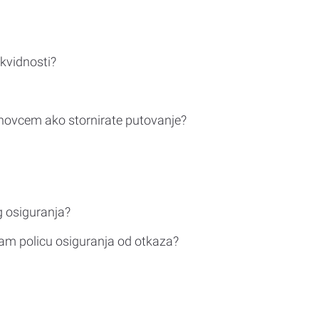
ikvidnosti?
novcem ako stornirate putovanje?
g osiguranja?
am policu osiguranja od otkaza?