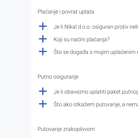
Plaćanje i povrat uplata
a
Je li Nikal d.o.o. osiguran protiv nel
a
Koji su načini plaćanja?
a
Što se događa s mojim uplaćenim 
Putno osiguranje
a
Je li obavezno uplatiti paket putno
a
Što ako otkažem putovanje, a nem
Putovanje zrakoplovom