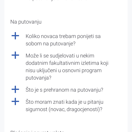
Na putovanju
a
Koliko novaca trebam ponijeti sa
sobom na putovanje?
a
Može li se sudjelovati u nekim
dodatnim fakultativnim izletima koji
nisu uključeni u osnovni program
putovanja?
a
Što je s prehranom na putovanju?
a
Što moram znati kada je u pitanju
sigurnost (novac, dragocjenosti)?