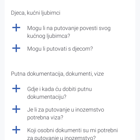
Djeca, kućni ljubimci
a
Mogu li na putovanje povesti svog
kućnog ljubimca?
a
Mogu li putovati s djecom?
Putna dokumentacija, dokumenti, vize
a
Gdje i kada ću dobiti putnu
dokumentaciju?
a
Je li za putovanje u inozemstvo
potrebna viza?
a
Koji osobni dokumenti su mi potrebni
za putovanje u inozemstvo?