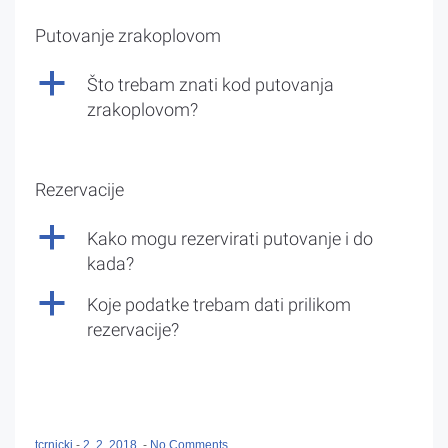
Putovanje zrakoplovom
a
Što trebam znati kod putovanja
zrakoplovom?
Rezervacije
a
Kako mogu rezervirati putovanje i do
kada?
a
Koje podatke trebam dati prilikom
rezervacije?
tcrnicki
-
2. 2. 2018.
-
No Comments