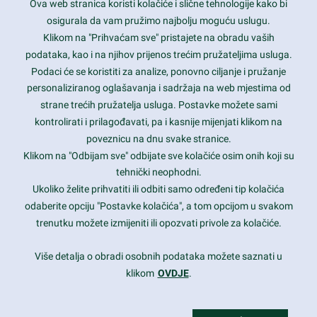
Ova web stranica koristi kolačiće i slične tehnologije kako bi
Latest trends and much more...
osigurala da vam pružimo najbolju moguću uslugu.
Klikom na "Prihvaćam sve" pristajete na obradu vaših
podataka, kao i na njihov prijenos trećim pružateljima usluga.
Contact Info
Podaci će se koristiti za analize, ponovno ciljanje i pružanje
personaliziranog oglašavanja i sadržaja na web mjestima od
strane trećih pružatelja usluga. Postavke možete sami
1600 Amphitheatre Parkway, Mountain View, CA 94043
kontrolirati i prilagođavati, pa i kasnije mijenjati klikom na
poveznicu na dnu svake stranice.
+1 650-253-0000
prothemes.net@gmail.com
Klikom na "Odbijam sve" odbijate sve kolačiće osim onih koji su
tehnički neophodni.
Daily: 9:00 am - 6:00 pm
Ukoliko želite prihvatiti ili odbiti samo određeni tip kolačića
Sunday: Closed
odaberite opciju "Postavke kolačića", a tom opcijom u svakom
trenutku možete izmijeniti ili opozvati privole za kolačiće.
Copyright 2017
FRESHFACE
© All Rights Reserved
Više detalja o obradi osobnih podataka možete saznati u
klikom
OVDJE
.