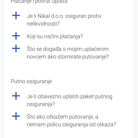
Plaćanje i povrat uplata
a
Je li Nikal d.o.o. osiguran protiv
nelikvidnosti?
a
Koji su načini plaćanja?
a
Što se događa s mojim uplaćenim
novcem ako stornirate putovanje?
Putno osiguranje
a
Je li obavezno uplatiti paket putnog
osiguranja?
a
Što ako otkažem putovanje, a
nemam policu osiguranja od otkaza?