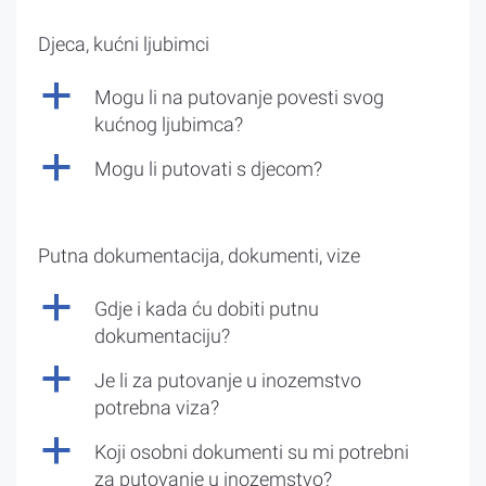
Djeca, kućni ljubimci
a
Mogu li na putovanje povesti svog
kućnog ljubimca?
a
Mogu li putovati s djecom?
Putna dokumentacija, dokumenti, vize
a
Gdje i kada ću dobiti putnu
dokumentaciju?
a
Je li za putovanje u inozemstvo
potrebna viza?
a
Koji osobni dokumenti su mi potrebni
za putovanje u inozemstvo?