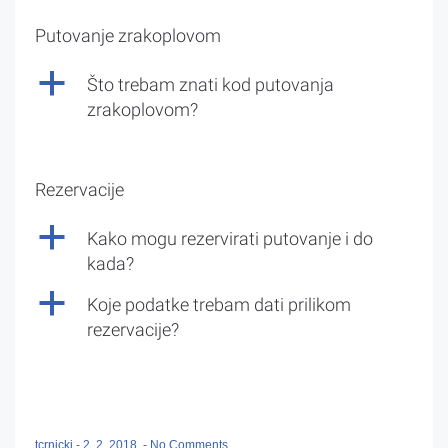
Putovanje zrakoplovom
a
Što trebam znati kod putovanja
zrakoplovom?
Rezervacije
a
Kako mogu rezervirati putovanje i do
kada?
a
Koje podatke trebam dati prilikom
rezervacije?
tcrnicki
-
2. 2. 2018.
-
No Comments