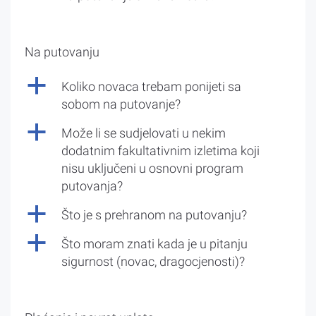
Na putovanju
a
Koliko novaca trebam ponijeti sa
sobom na putovanje?
a
Može li se sudjelovati u nekim
dodatnim fakultativnim izletima koji
nisu uključeni u osnovni program
putovanja?
a
Što je s prehranom na putovanju?
a
Što moram znati kada je u pitanju
sigurnost (novac, dragocjenosti)?