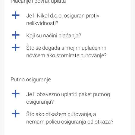
Plaćanje i povrat uplata
a
Je li Nikal d.o.o. osiguran protiv
nelikvidnosti?
a
Koji su načini plaćanja?
a
Što se događa s mojim uplaćenim
novcem ako stornirate putovanje?
Putno osiguranje
a
Je li obavezno uplatiti paket putnog
osiguranja?
a
Što ako otkažem putovanje, a
nemam policu osiguranja od otkaza?