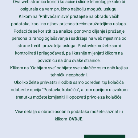
Ova web stranica koristi kolačiće i slične tehnologije kako bi
Latest trends and much more...
osigurala da vam pružimo najbolju moguću uslugu.
Klikom na "Prihvaćam sve" pristajete na obradu vaših
podataka, kao i na njihov prijenos trećim pružateljima usluga.
Contact Info
Podaci će se koristiti za analize, ponovno ciljanje i pružanje
personaliziranog oglašavanja i sadržaja na web mjestima od
strane trećih pružatelja usluga. Postavke možete sami
1600 Amphitheatre Parkway, Mountain View, CA 94043
kontrolirati i prilagođavati, pa i kasnije mijenjati klikom na
poveznicu na dnu svake stranice.
+1 650-253-0000
prothemes.net@gmail.com
Klikom na "Odbijam sve" odbijate sve kolačiće osim onih koji su
tehnički neophodni.
Daily: 9:00 am - 6:00 pm
Ukoliko želite prihvatiti ili odbiti samo određeni tip kolačića
Sunday: Closed
odaberite opciju "Postavke kolačića", a tom opcijom u svakom
trenutku možete izmijeniti ili opozvati privole za kolačiće.
Copyright 2017
FRESHFACE
© All Rights Reserved
Više detalja o obradi osobnih podataka možete saznati u
klikom
OVDJE
.