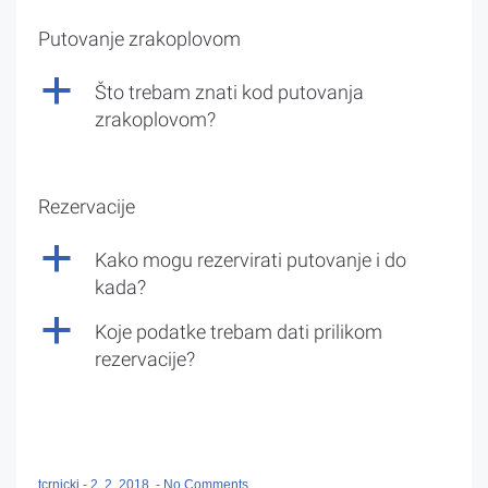
Putovanje zrakoplovom
a
Što trebam znati kod putovanja
zrakoplovom?
Rezervacije
a
Kako mogu rezervirati putovanje i do
kada?
a
Koje podatke trebam dati prilikom
rezervacije?
tcrnicki
-
2. 2. 2018.
-
No Comments