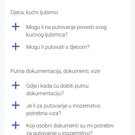
Djeca, kućni ljubimci
a
Mogu li na putovanje povesti svog
kućnog ljubimca?
a
Mogu li putovati s djecom?
Putna dokumentacija, dokumenti, vize
a
Gdje i kada ću dobiti putnu
dokumentaciju?
a
Je li za putovanje u inozemstvo
potrebna viza?
a
Koji osobni dokumenti su mi potrebni
za putovanje u inozemstvo?