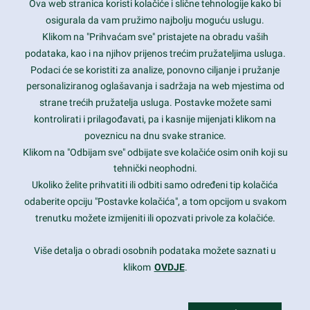
Ova web stranica koristi kolačiće i slične tehnologije kako bi
Latest trends and much more...
osigurala da vam pružimo najbolju moguću uslugu.
Klikom na "Prihvaćam sve" pristajete na obradu vaših
podataka, kao i na njihov prijenos trećim pružateljima usluga.
Contact Info
Podaci će se koristiti za analize, ponovno ciljanje i pružanje
personaliziranog oglašavanja i sadržaja na web mjestima od
strane trećih pružatelja usluga. Postavke možete sami
1600 Amphitheatre Parkway, Mountain View, CA 94043
kontrolirati i prilagođavati, pa i kasnije mijenjati klikom na
poveznicu na dnu svake stranice.
+1 650-253-0000
prothemes.net@gmail.com
Klikom na "Odbijam sve" odbijate sve kolačiće osim onih koji su
tehnički neophodni.
Daily: 9:00 am - 6:00 pm
Ukoliko želite prihvatiti ili odbiti samo određeni tip kolačića
Sunday: Closed
odaberite opciju "Postavke kolačića", a tom opcijom u svakom
trenutku možete izmijeniti ili opozvati privole za kolačiće.
Copyright 2017
FRESHFACE
© All Rights Reserved
Više detalja o obradi osobnih podataka možete saznati u
klikom
OVDJE
.