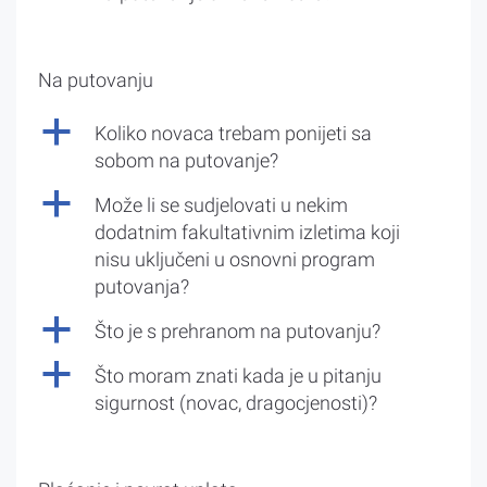
Na putovanju
a
Koliko novaca trebam ponijeti sa
sobom na putovanje?
a
Može li se sudjelovati u nekim
dodatnim fakultativnim izletima koji
nisu uključeni u osnovni program
putovanja?
a
Što je s prehranom na putovanju?
a
Što moram znati kada je u pitanju
sigurnost (novac, dragocjenosti)?