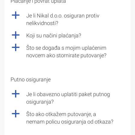
Plaćanje i povrat uplata
a
Je li Nikal d.o.o. osiguran protiv
nelikvidnosti?
a
Koji su načini plaćanja?
a
Što se događa s mojim uplaćenim
novcem ako stornirate putovanje?
Putno osiguranje
a
Je li obavezno uplatiti paket putnog
osiguranja?
a
Što ako otkažem putovanje, a
nemam policu osiguranja od otkaza?