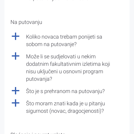
Na putovanju
a
Koliko novaca trebam ponijeti sa
sobom na putovanje?
a
Može li se sudjelovati u nekim
dodatnim fakultativnim izletima koji
nisu uključeni u osnovni program
putovanja?
a
Što je s prehranom na putovanju?
a
Što moram znati kada je u pitanju
sigurnost (novac, dragocjenosti)?