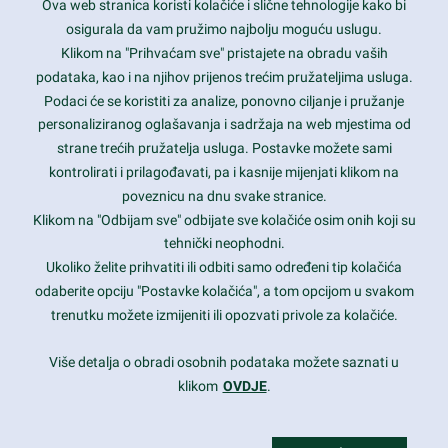
Ova web stranica koristi kolačiće i slične tehnologije kako bi
Latest trends and much more...
osigurala da vam pružimo najbolju moguću uslugu.
Klikom na "Prihvaćam sve" pristajete na obradu vaših
podataka, kao i na njihov prijenos trećim pružateljima usluga.
Contact Info
Podaci će se koristiti za analize, ponovno ciljanje i pružanje
personaliziranog oglašavanja i sadržaja na web mjestima od
strane trećih pružatelja usluga. Postavke možete sami
1600 Amphitheatre Parkway, Mountain View, CA 94043
kontrolirati i prilagođavati, pa i kasnije mijenjati klikom na
poveznicu na dnu svake stranice.
+1 650-253-0000
prothemes.net@gmail.com
Klikom na "Odbijam sve" odbijate sve kolačiće osim onih koji su
tehnički neophodni.
Daily: 9:00 am - 6:00 pm
Ukoliko želite prihvatiti ili odbiti samo određeni tip kolačića
Sunday: Closed
odaberite opciju "Postavke kolačića", a tom opcijom u svakom
trenutku možete izmijeniti ili opozvati privole za kolačiće.
Copyright 2017
FRESHFACE
© All Rights Reserved
Više detalja o obradi osobnih podataka možete saznati u
klikom
OVDJE
.