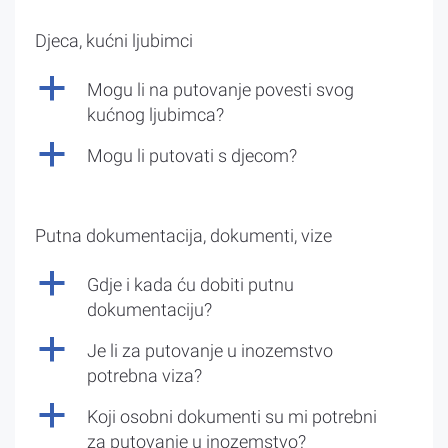
Djeca, kućni ljubimci
a
Mogu li na putovanje povesti svog
kućnog ljubimca?
a
Mogu li putovati s djecom?
Putna dokumentacija, dokumenti, vize
a
Gdje i kada ću dobiti putnu
dokumentaciju?
a
Je li za putovanje u inozemstvo
potrebna viza?
a
Koji osobni dokumenti su mi potrebni
za putovanje u inozemstvo?