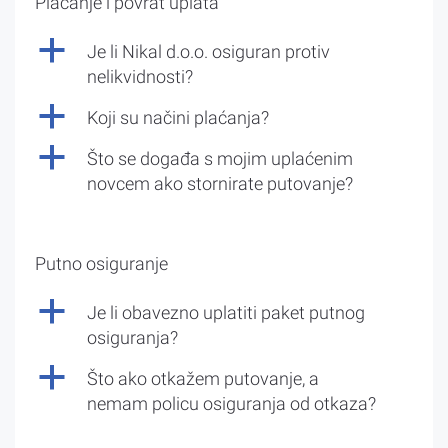
Plaćanje i povrat uplata
a
Je li Nikal d.o.o. osiguran protiv
nelikvidnosti?
a
Koji su načini plaćanja?
a
Što se događa s mojim uplaćenim
novcem ako stornirate putovanje?
Putno osiguranje
a
Je li obavezno uplatiti paket putnog
osiguranja?
a
Što ako otkažem putovanje, a
nemam policu osiguranja od otkaza?