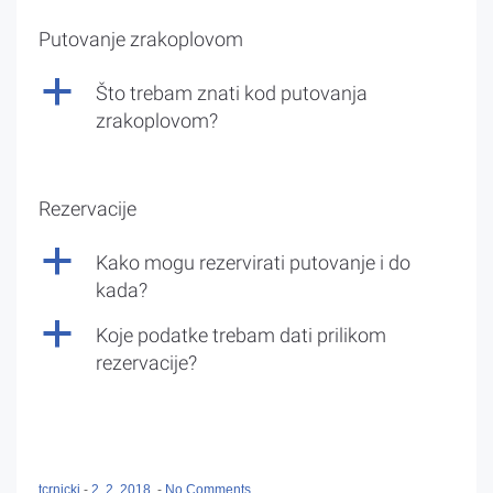
Putovanje zrakoplovom
a
Što trebam znati kod putovanja
zrakoplovom?
Rezervacije
a
Kako mogu rezervirati putovanje i do
kada?
a
Koje podatke trebam dati prilikom
rezervacije?
tcrnicki
-
2. 2. 2018.
-
No Comments