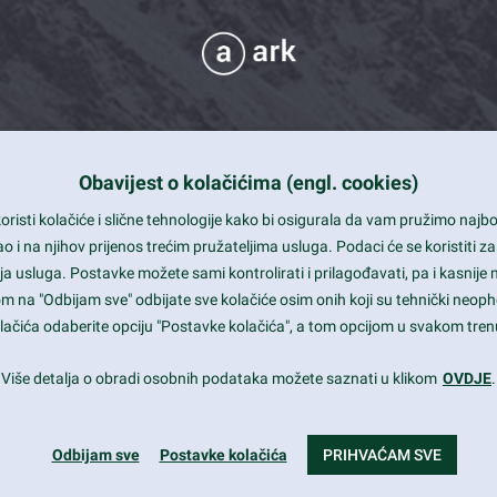
Obavijest o kolačićima (engl. cookies)
 Support
risti kolačiće i slične tehnologije kako bi osigurala da vam pružimo naj
t and beautiful design
i na njihov prijenos trećim pružateljima usluga. Podaci će se koristiti za
a usluga. Postavke možete sami kontrolirati i prilagođavati, pa i kasnije 
mited Eelements
om na "Odbijam sve" odbijate sve kolačiće osim onih koji su tehnički neoph
le ready
 kolačića odaberite opciju "Postavke kolačića", a tom opcijom u svakom trenu
st trends and much more...
Više detalja o obradi osobnih podataka možete saznati u klikom
OVDJE
.
Odbijam sve
Postavke kolačića
PRIHVAĆAM SVE