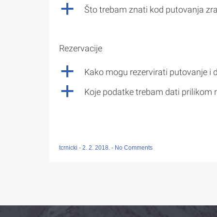
a
Što trebam znati kod putovanja z
Rezervacije
a
Kako mogu rezervirati putovanje i 
a
Koje podatke trebam dati prilikom r
tcrnicki
-
2. 2. 2018.
-
No Comments