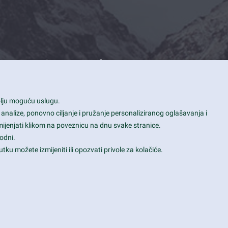
Contact Info
1600 Amphitheatre Parkway, Mountain
bolju moguću uslugu.
View, CA 94043
 analize, ponovno ciljanje i pružanje personaliziranog oglašavanja i
+1 650-253-0000
mijenjati klikom na poveznicu na dnu svake stranice.
prothemes.net@gmail.com
odni.
tku možete izmijeniti ili opozvati privole za kolačiće.
Daily: 9:00 am - 6:00 pm
Sunday: Closed
Terms & Conditions
|
Privacy & Policy