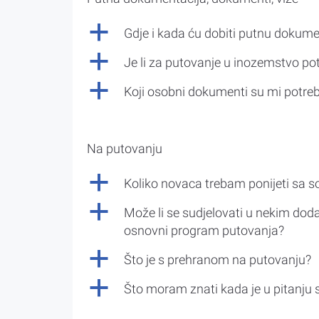
a
Gdje i kada ću dobiti putnu dokume
a
Je li za putovanje u inozemstvo po
a
Koji osobni dokumenti su mi potre
Na putovanju
a
Koliko novaca trebam ponijeti sa 
a
Može li se sudjelovati u nekim doda
osnovni program putovanja?
a
Što je s prehranom na putovanju?
a
Što moram znati kada je u pitanju 