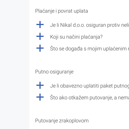
Plaćanje i povrat uplata
a
Je li Nikal d.o.o. osiguran protiv nel
a
Koji su načini plaćanja?
a
Što se događa s mojim uplaćenim 
Putno osiguranje
a
Je li obavezno uplatiti paket putno
a
Što ako otkažem putovanje, a nem
Putovanje zrakoplovom