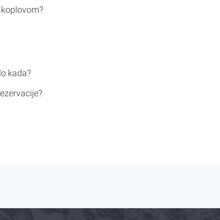
rakoplovom?
do kada?
ezervacije?