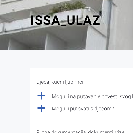
ISSA_ULAZ
Djeca, kućni ljubimci
a
Mogu li na putovanje povesti svog
a
Mogu li putovati s djecom?
Putna dokumentacija, dokumenti, vize