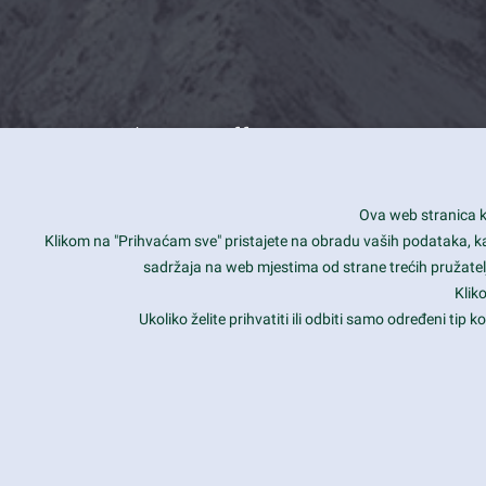
What we offer
How you can impact customers
24/7
Ova web stranica ko
Is your website user friendly?
Smar
Klikom na "Prihvaćam sve" pristajete na obradu vaših podataka, kao 
sadržaja na web mjestima od strane trećih pružatelj
Ark offers weekly stunning designs.
Unli
Klik
Why our customers love Ark?
Mobi
Ukoliko želite prihvatiti ili odbiti samo određeni tip
hat we do is all about passion
Late
Copyright 2017
FRESHFACE
© All Rights Reserved