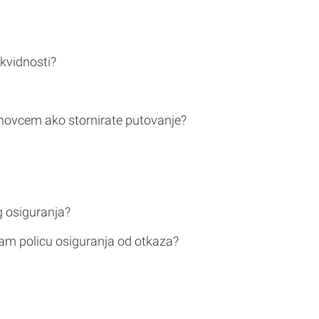
ikvidnosti?
novcem ako stornirate putovanje?
g osiguranja?
am policu osiguranja od otkaza?