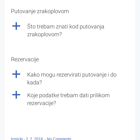
Putovanje zrakoplovom
a
Što trebam znati kod putovanja
zrakoplovom?
Rezervacije
a
Kako mogu rezervirati putovanje i do
kada?
a
Koje podatke trebam dati prilikom
rezervacije?
tcrnicki
-
2. 2. 2018.
-
No Comments