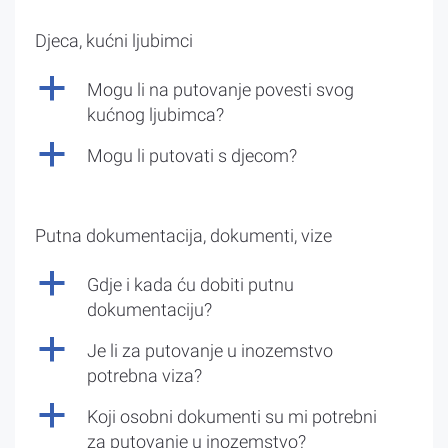
Djeca, kućni ljubimci
a
Mogu li na putovanje povesti svog
kućnog ljubimca?
a
Mogu li putovati s djecom?
Putna dokumentacija, dokumenti, vize
a
Gdje i kada ću dobiti putnu
dokumentaciju?
a
Je li za putovanje u inozemstvo
potrebna viza?
a
Koji osobni dokumenti su mi potrebni
za putovanje u inozemstvo?