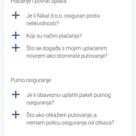
Plaćanje i povrat uplata
a
Je li Nikal d.o.o. osiguran protiv
nelikvidnosti?
a
Koji su načini plaćanja?
a
Što se događa s mojim uplaćenim
novcem ako stornirate putovanje?
Putno osiguranje
a
Je li obavezno uplatiti paket putnog
osiguranja?
a
Što ako otkažem putovanje, a
nemam policu osiguranja od otkaza?