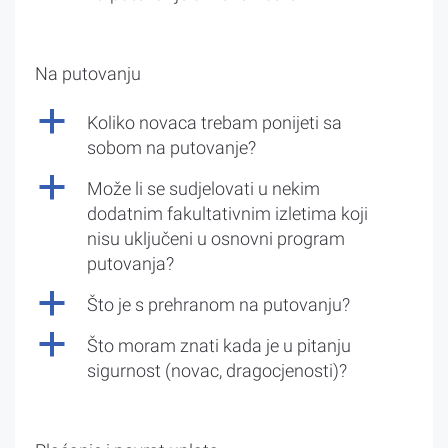
Na putovanju
a
Koliko novaca trebam ponijeti sa
sobom na putovanje?
a
Može li se sudjelovati u nekim
dodatnim fakultativnim izletima koji
nisu uključeni u osnovni program
putovanja?
a
Što je s prehranom na putovanju?
a
Što moram znati kada je u pitanju
sigurnost (novac, dragocjenosti)?