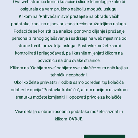
Ova web stranica koristi kolačiće i slične tehnologije kako bi
Latest trends and much more...
osigurala da vam pružimo najbolju moguću uslugu.
Klikom na "Prihvaćam sve" pristajete na obradu vaših
podataka, kao i na njihov prijenos trećim pružateljima usluga.
Contact Info
Podaci će se koristiti za analize, ponovno ciljanje i pružanje
personaliziranog oglašavanja i sadržaja na web mjestima od
strane trećih pružatelja usluga. Postavke možete sami
1600 Amphitheatre Parkway, Mountain View, CA 94043
kontrolirati i prilagođavati, pa i kasnije mijenjati klikom na
poveznicu na dnu svake stranice.
+1 650-253-0000
prothemes.net@gmail.com
Klikom na "Odbijam sve" odbijate sve kolačiće osim onih koji su
tehnički neophodni.
Daily: 9:00 am - 6:00 pm
Ukoliko želite prihvatiti ili odbiti samo određeni tip kolačića
Sunday: Closed
odaberite opciju "Postavke kolačića", a tom opcijom u svakom
trenutku možete izmijeniti ili opozvati privole za kolačiće.
Copyright 2017
FRESHFACE
© All Rights Reserved
Više detalja o obradi osobnih podataka možete saznati u
klikom
OVDJE
.