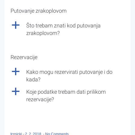
Putovanje zrakoplovom
a
Što trebam znati kod putovanja
zrakoplovom?
Rezervacije
a
Kako mogu rezervirati putovanje i do
kada?
a
Koje podatke trebam dati prilikom
rezervacije?
tcrnicki
-
2. 2. 2018.
-
No Comments