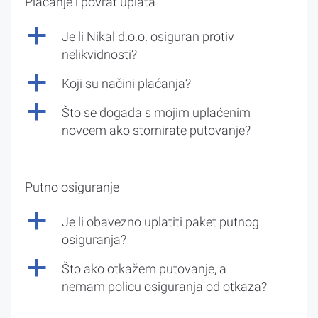
Plaćanje i povrat uplata
a
Je li Nikal d.o.o. osiguran protiv
nelikvidnosti?
a
Koji su načini plaćanja?
a
Što se događa s mojim uplaćenim
novcem ako stornirate putovanje?
Putno osiguranje
a
Je li obavezno uplatiti paket putnog
osiguranja?
a
Što ako otkažem putovanje, a
nemam policu osiguranja od otkaza?