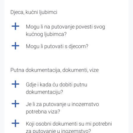
Djeca, kućni ljubimci
a
Mogu li na putovanje povesti svog
kućnog ljubimca?
a
Mogu li putovati s djecom?
Putna dokumentacija, dokumenti, vize
a
Gdje i kada ću dobiti putnu
dokumentaciju?
a
Je li za putovanje u inozemstvo
potrebna viza?
a
Koji osobni dokumenti su mi potrebni
za putovanje u inozemstvo?