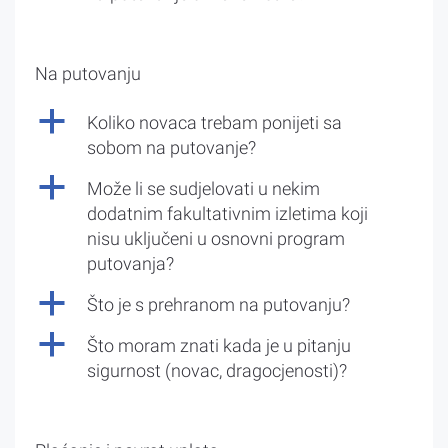
Na putovanju
a
Koliko novaca trebam ponijeti sa
sobom na putovanje?
a
Može li se sudjelovati u nekim
dodatnim fakultativnim izletima koji
nisu uključeni u osnovni program
putovanja?
a
Što je s prehranom na putovanju?
a
Što moram znati kada je u pitanju
sigurnost (novac, dragocjenosti)?