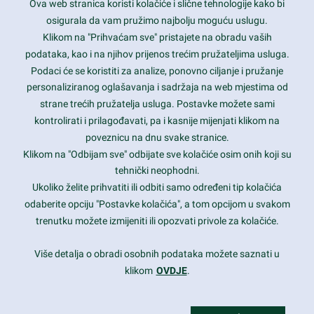
Ova web stranica koristi kolačiće i slične tehnologije kako bi
Latest trends and much more...
osigurala da vam pružimo najbolju moguću uslugu.
Klikom na "Prihvaćam sve" pristajete na obradu vaših
podataka, kao i na njihov prijenos trećim pružateljima usluga.
Contact Info
Podaci će se koristiti za analize, ponovno ciljanje i pružanje
personaliziranog oglašavanja i sadržaja na web mjestima od
strane trećih pružatelja usluga. Postavke možete sami
1600 Amphitheatre Parkway, Mountain View, CA 94043
kontrolirati i prilagođavati, pa i kasnije mijenjati klikom na
poveznicu na dnu svake stranice.
+1 650-253-0000
prothemes.net@gmail.com
Klikom na "Odbijam sve" odbijate sve kolačiće osim onih koji su
tehnički neophodni.
Daily: 9:00 am - 6:00 pm
Ukoliko želite prihvatiti ili odbiti samo određeni tip kolačića
Sunday: Closed
odaberite opciju "Postavke kolačića", a tom opcijom u svakom
trenutku možete izmijeniti ili opozvati privole za kolačiće.
Copyright 2017
FRESHFACE
© All Rights Reserved
Više detalja o obradi osobnih podataka možete saznati u
klikom
OVDJE
.