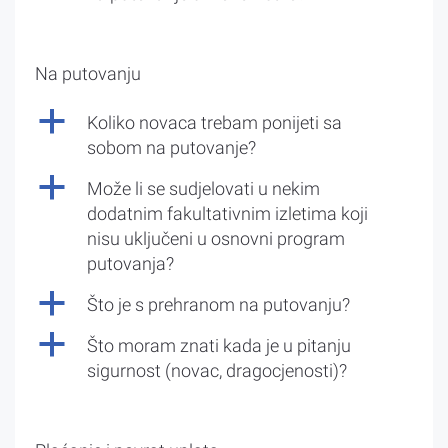
Na putovanju
a
Koliko novaca trebam ponijeti sa
sobom na putovanje?
a
Može li se sudjelovati u nekim
dodatnim fakultativnim izletima koji
nisu uključeni u osnovni program
putovanja?
a
Što je s prehranom na putovanju?
a
Što moram znati kada je u pitanju
sigurnost (novac, dragocjenosti)?