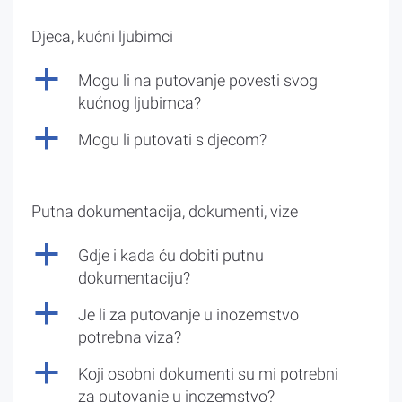
Djeca, kućni ljubimci
a
Mogu li na putovanje povesti svog
kućnog ljubimca?
a
Mogu li putovati s djecom?
Putna dokumentacija, dokumenti, vize
a
Gdje i kada ću dobiti putnu
dokumentaciju?
a
Je li za putovanje u inozemstvo
potrebna viza?
a
Koji osobni dokumenti su mi potrebni
za putovanje u inozemstvo?