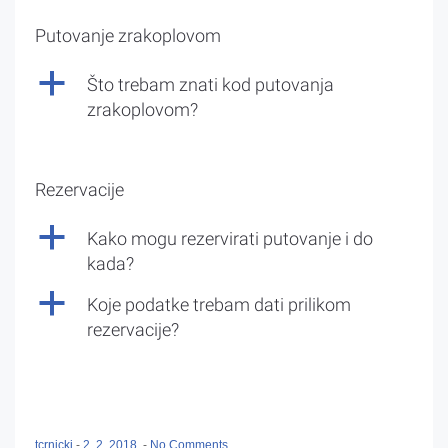
Putovanje zrakoplovom
a
Što trebam znati kod putovanja
zrakoplovom?
Rezervacije
a
Kako mogu rezervirati putovanje i do
kada?
a
Koje podatke trebam dati prilikom
rezervacije?
tcrnicki
-
2. 2. 2018.
-
No Comments