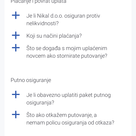
Plaćanje i povrat uplata
a
Je li Nikal d.o.o. osiguran protiv
nelikvidnosti?
a
Koji su načini plaćanja?
a
Što se događa s mojim uplaćenim
novcem ako stornirate putovanje?
Putno osiguranje
a
Je li obavezno uplatiti paket putnog
osiguranja?
a
Što ako otkažem putovanje, a
nemam policu osiguranja od otkaza?