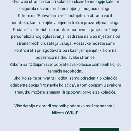
Ova web stranica koristi kolačiće i slične tehnologije kako bi
Latest trends and much more...
osigurala da vam pružimo najbolju moguću uslugu.
Klikom na "Prihvaćam sve" pristajete na obradu vaših
podataka, kao i na njihov prijenos trećim pružateljima usluga.
Contact Info
Podaci će se koristiti za analize, ponovno ciljanje i pružanje
personaliziranog oglašavanja i sadržaja na web mjestima od
strane trećih pružatelja usluga. Postavke možete sami
1600 Amphitheatre Parkway, Mountain View, CA 94043
kontrolirati i prilagođavati, pa i kasnije mijenjati klikom na
poveznicu na dnu svake stranice.
+1 650-253-0000
prothemes.net@gmail.com
Klikom na "Odbijam sve" odbijate sve kolačiće osim onih koji su
tehnički neophodni.
Daily: 9:00 am - 6:00 pm
Ukoliko želite prihvatiti ili odbiti samo određeni tip kolačića
Sunday: Closed
odaberite opciju "Postavke kolačića", a tom opcijom u svakom
trenutku možete izmijeniti ili opozvati privole za kolačiće.
Copyright 2017
FRESHFACE
© All Rights Reserved
Više detalja o obradi osobnih podataka možete saznati u
klikom
OVDJE
.