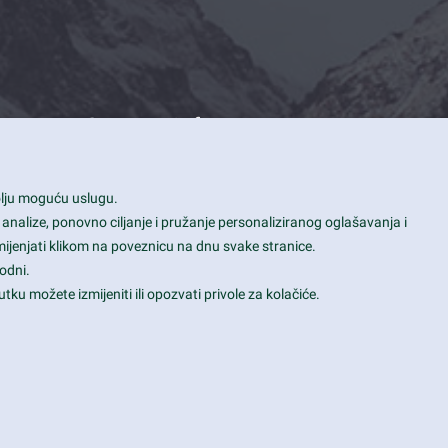
Contact Info
1600 Amphitheatre Parkway, Mountain
bolju moguću uslugu.
View, CA 94043
 analize, ponovno ciljanje i pružanje personaliziranog oglašavanja i
+1 650-253-0000
mijenjati klikom na poveznicu na dnu svake stranice.
prothemes.net@gmail.com
odni.
tku možete izmijeniti ili opozvati privole za kolačiće.
Daily: 9:00 am - 6:00 pm
Sunday: Closed
Terms & Conditions
|
Privacy & Policy