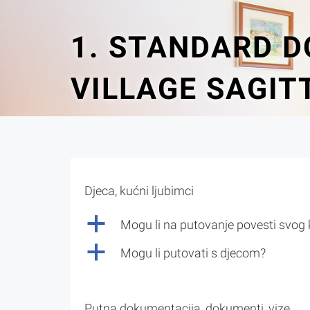
1. STANDARD D
VILLAGE SAGIT
Djeca, kućni ljubimci
a
Mogu li na putovanje povesti svog
a
Mogu li putovati s djecom?
Putna dokumentacija, dokumenti, vize