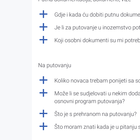
a
Gdje i kada ću dobiti putnu dokume
a
Je li za putovanje u inozemstvo po
a
Koji osobni dokumenti su mi potre
Na putovanju
a
Koliko novaca trebam ponijeti sa 
a
Može li se sudjelovati u nekim doda
osnovni program putovanja?
a
Što je s prehranom na putovanju?
a
Što moram znati kada je u pitanju 