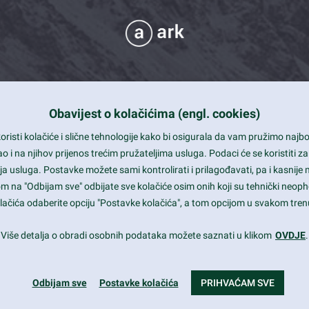
Obavijest o kolačićima (engl. cookies)
 Support
risti kolačiće i slične tehnologije kako bi osigurala da vam pružimo naj
t and beautiful design
i na njihov prijenos trećim pružateljima usluga. Podaci će se koristiti za
a usluga. Postavke možete sami kontrolirati i prilagođavati, pa i kasnije 
mited Eelements
om na "Odbijam sve" odbijate sve kolačiće osim onih koji su tehnički neoph
le ready
 kolačića odaberite opciju "Postavke kolačića", a tom opcijom u svakom trenu
st trends and much more...
Više detalja o obradi osobnih podataka možete saznati u klikom
OVDJE
.
Odbijam sve
Postavke kolačića
PRIHVAĆAM SVE