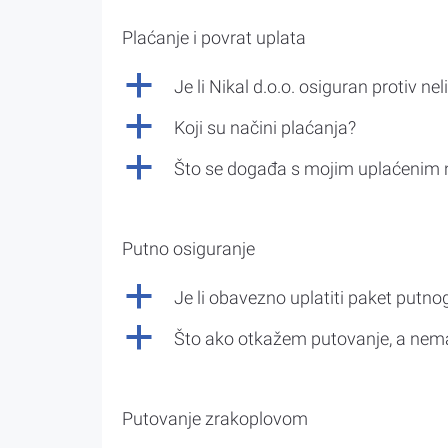
Plaćanje i povrat uplata
a
Je li Nikal d.o.o. osiguran protiv nel
a
Koji su načini plaćanja?
a
Što se događa s mojim uplaćenim 
Putno osiguranje
a
Je li obavezno uplatiti paket putno
a
Što ako otkažem putovanje, a nem
Putovanje zrakoplovom