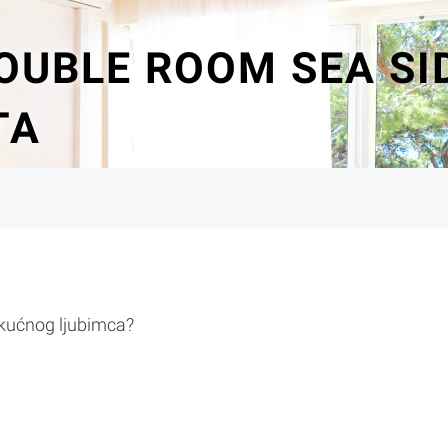
OUBLE ROOM SEA SI
TA
 kućnog ljubimca?