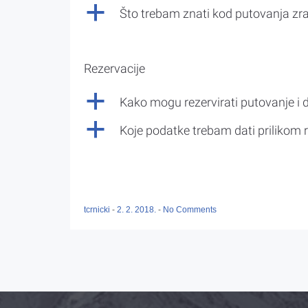
a
Što trebam znati kod putovanja z
Rezervacije
a
Kako mogu rezervirati putovanje i 
a
Koje podatke trebam dati prilikom r
tcrnicki
-
2. 2. 2018.
-
No Comments