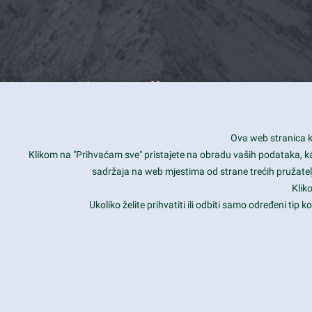
What we offer
How you can impact customers
24/7
Ova web stranica ko
Is your website user friendly?
Smar
Klikom na "Prihvaćam sve" pristajete na obradu vaših podataka, kao 
sadržaja na web mjestima od strane trećih pružatelj
Ark offers weekly stunning designs.
Unli
Klik
Why our customers love Ark?
Mobi
Ukoliko želite prihvatiti ili odbiti samo određeni tip
hat we do is all about passion
Late
Copyright 2017
FRESHFACE
© All Rights Reserved