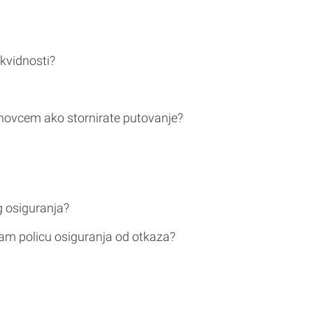
ikvidnosti?
novcem ako stornirate putovanje?
g osiguranja?
am policu osiguranja od otkaza?