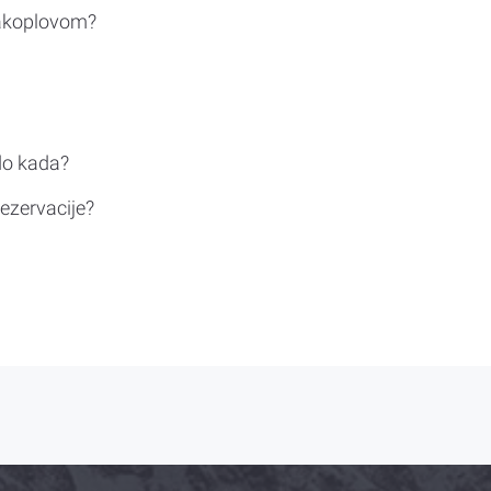
rakoplovom?
do kada?
ezervacije?