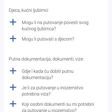
Djeca, kućni ljubimci
a
Mogu li na putovanje povesti svog
kućnog ljubimca?
a
Mogu li putovati s djecom?
Putna dokumentacija, dokumenti, vize
a
Gdje i kada ću dobiti putnu
dokumentaciju?
a
Je li za putovanje u inozemstvo
potrebna viza?
a
Koji osobni dokumenti su mi potrebni
za putovanje u inozemstvo?