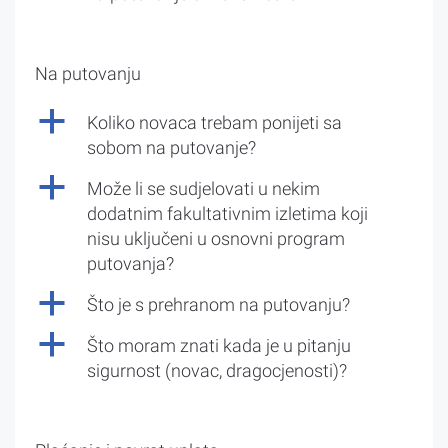
Na putovanju
a
Koliko novaca trebam ponijeti sa
sobom na putovanje?
a
Može li se sudjelovati u nekim
dodatnim fakultativnim izletima koji
nisu uključeni u osnovni program
putovanja?
a
Što je s prehranom na putovanju?
a
Što moram znati kada je u pitanju
sigurnost (novac, dragocjenosti)?