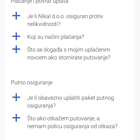
Plaćanje i povrat uplata
a
Je li Nikal d.o.o. osiguran protiv
nelikvidnosti?
a
Koji su načini plaćanja?
a
Što se događa s mojim uplaćenim
novcem ako stornirate putovanje?
Putno osiguranje
a
Je li obavezno uplatiti paket putnog
osiguranja?
a
Što ako otkažem putovanje, a
nemam policu osiguranja od otkaza?