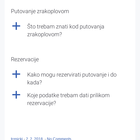
Putovanje zrakoplovom
a
Što trebam znati kod putovanja
zrakoplovom?
Rezervacije
a
Kako mogu rezervirati putovanje i do
kada?
a
Koje podatke trebam dati prilikom
rezervacije?
tcrnicki
-
2. 2. 2018.
-
No Comments