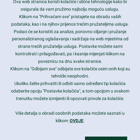
Ova web stranica koristi kolačiće i slične tehnologije kako bi
Latest trends and much more...
osigurala da vam pružimo najbolju moguću uslugu.
Klikom na "Prihvaćam sve" pristajete na obradu vaših
podataka, kao i na njihov prijenos trećim pružateljima usluga.
Contact Info
Podaci će se koristiti za analize, ponovno ciljanje i pružanje
personaliziranog oglašavanja i sadržaja na web mjestima od
strane trećih pružatelja usluga. Postavke možete sami
1600 Amphitheatre Parkway, Mountain View, CA 94043
kontrolirati i prilagođavati, pa i kasnije mijenjati klikom na
poveznicu na dnu svake stranice.
+1 650-253-0000
prothemes.net@gmail.com
Klikom na "Odbijam sve" odbijate sve kolačiće osim onih koji su
tehnički neophodni.
Daily: 9:00 am - 6:00 pm
Ukoliko želite prihvatiti ili odbiti samo određeni tip kolačića
Sunday: Closed
odaberite opciju "Postavke kolačića", a tom opcijom u svakom
trenutku možete izmijeniti ili opozvati privole za kolačiće.
Copyright 2017
FRESHFACE
© All Rights Reserved
Više detalja o obradi osobnih podataka možete saznati u
klikom
OVDJE
.