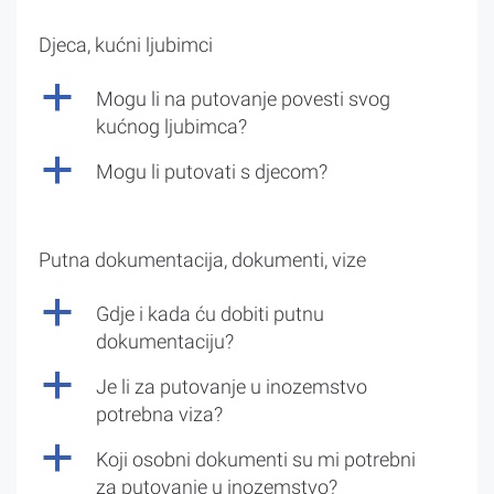
Djeca, kućni ljubimci
a
Mogu li na putovanje povesti svog
kućnog ljubimca?
a
Mogu li putovati s djecom?
Putna dokumentacija, dokumenti, vize
a
Gdje i kada ću dobiti putnu
dokumentaciju?
a
Je li za putovanje u inozemstvo
potrebna viza?
a
Koji osobni dokumenti su mi potrebni
za putovanje u inozemstvo?