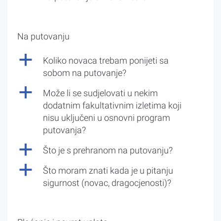
Na putovanju
a
Koliko novaca trebam ponijeti sa
sobom na putovanje?
a
Može li se sudjelovati u nekim
dodatnim fakultativnim izletima koji
nisu uključeni u osnovni program
putovanja?
a
Što je s prehranom na putovanju?
a
Što moram znati kada je u pitanju
sigurnost (novac, dragocjenosti)?