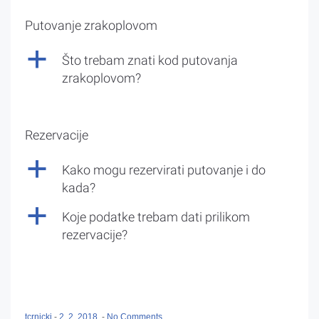
Putovanje zrakoplovom
a
Što trebam znati kod putovanja
zrakoplovom?
Rezervacije
a
Kako mogu rezervirati putovanje i do
kada?
a
Koje podatke trebam dati prilikom
rezervacije?
tcrnicki
-
2. 2. 2018.
-
No Comments