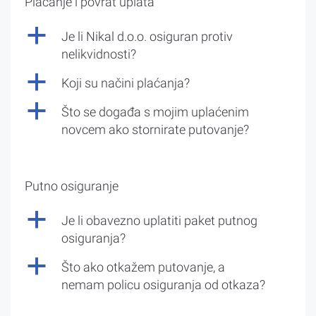
Plaćanje i povrat uplata
a
Je li Nikal d.o.o. osiguran protiv
nelikvidnosti?
a
Koji su načini plaćanja?
a
Što se događa s mojim uplaćenim
novcem ako stornirate putovanje?
Putno osiguranje
a
Je li obavezno uplatiti paket putnog
osiguranja?
a
Što ako otkažem putovanje, a
nemam policu osiguranja od otkaza?