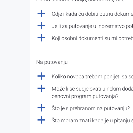
a
Gdje i kada ću dobiti putnu dokume
a
Je li za putovanje u inozemstvo po
a
Koji osobni dokumenti su mi potre
Na putovanju
a
Koliko novaca trebam ponijeti sa 
a
Može li se sudjelovati u nekim doda
osnovni program putovanja?
a
Što je s prehranom na putovanju?
a
Što moram znati kada je u pitanju 