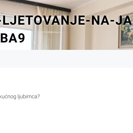
-LJETOVANJE-NA-J
OBA9
 kućnog ljubimca?