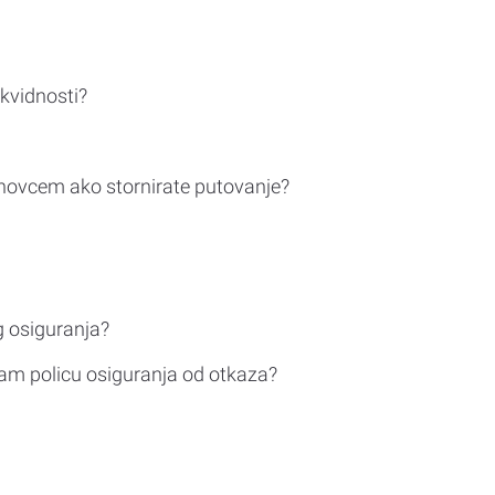
ikvidnosti?
novcem ako stornirate putovanje?
g osiguranja?
am policu osiguranja od otkaza?