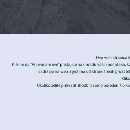
What we offer
How you can impact customers
24/7
Ova web stranica ko
Is your website user friendly?
Smar
Klikom na "Prihvaćam sve" pristajete na obradu vaših podataka, kao 
sadržaja na web mjestima od strane trećih pružatelj
Ark offers weekly stunning designs.
Unli
Klik
Why our customers love Ark?
Mobi
Ukoliko želite prihvatiti ili odbiti samo određeni tip
hat we do is all about passion
Late
Copyright 2017
FRESHFACE
© All Rights Reserved