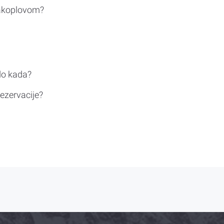
rakoplovom?
do kada?
ezervacije?