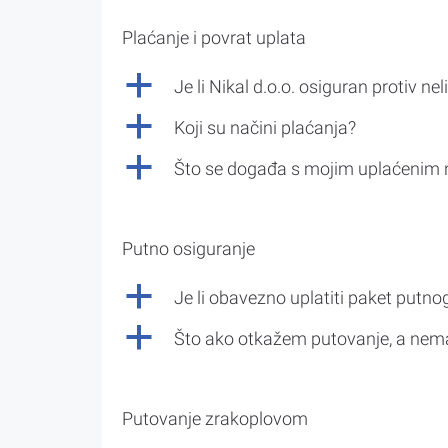
Plaćanje i povrat uplata
a
Je li Nikal d.o.o. osiguran protiv nel
a
Koji su načini plaćanja?
a
Što se događa s mojim uplaćenim 
Putno osiguranje
a
Je li obavezno uplatiti paket putno
a
Što ako otkažem putovanje, a nem
Putovanje zrakoplovom