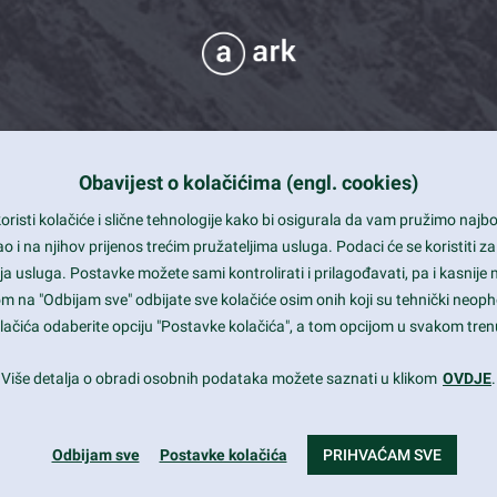
Obavijest o kolačićima (engl. cookies)
 Support
risti kolačiće i slične tehnologije kako bi osigurala da vam pružimo naj
t and beautiful design
i na njihov prijenos trećim pružateljima usluga. Podaci će se koristiti za
a usluga. Postavke možete sami kontrolirati i prilagođavati, pa i kasnije 
mited Eelements
om na "Odbijam sve" odbijate sve kolačiće osim onih koji su tehnički neoph
le ready
 kolačića odaberite opciju "Postavke kolačića", a tom opcijom u svakom trenu
st trends and much more...
Više detalja o obradi osobnih podataka možete saznati u klikom
OVDJE
.
Odbijam sve
Postavke kolačića
PRIHVAĆAM SVE