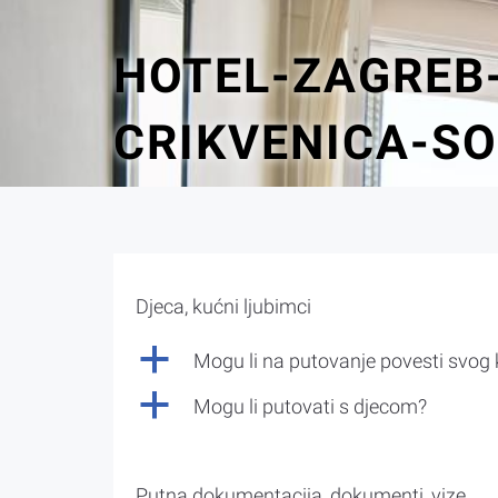
HOTEL-ZAGREB
CRIKVENICA-S
Djeca, kućni ljubimci
a
Mogu li na putovanje povesti svog
a
Mogu li putovati s djecom?
Putna dokumentacija, dokumenti, vize