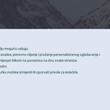
Contact Info
1600 Amphitheatre Parkway, Mountain
bolju moguću uslugu.
View, CA 94043
 analize, ponovno ciljanje i pružanje personaliziranog oglašavanja i
+1 650-253-0000
mijenjati klikom na poveznicu na dnu svake stranice.
prothemes.net@gmail.com
odni.
tku možete izmijeniti ili opozvati privole za kolačiće.
Daily: 9:00 am - 6:00 pm
Sunday: Closed
Terms & Conditions
|
Privacy & Policy