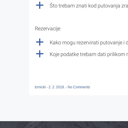
a
Što trebam znati kod putovanja z
Rezervacije
a
Kako mogu rezervirati putovanje i 
a
Koje podatke trebam dati prilikom r
tcrnicki
-
2. 2. 2018.
-
No Comments