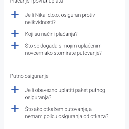
Plaćanje i povrat uplata
a
Je li Nikal d.o.o. osiguran protiv
nelikvidnosti?
a
Koji su načini plaćanja?
a
Što se događa s mojim uplaćenim
novcem ako stornirate putovanje?
Putno osiguranje
a
Je li obavezno uplatiti paket putnog
osiguranja?
a
Što ako otkažem putovanje, a
nemam policu osiguranja od otkaza?