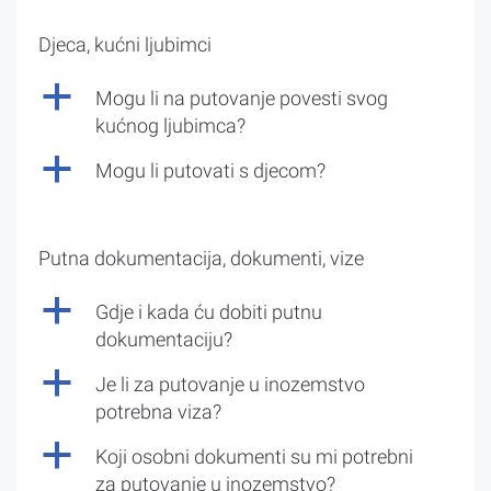
Djeca, kućni ljubimci
a
Mogu li na putovanje povesti svog
kućnog ljubimca?
a
Mogu li putovati s djecom?
Putna dokumentacija, dokumenti, vize
a
Gdje i kada ću dobiti putnu
dokumentaciju?
a
Je li za putovanje u inozemstvo
potrebna viza?
a
Koji osobni dokumenti su mi potrebni
za putovanje u inozemstvo?