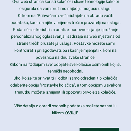
Ova web stranica koristi kolačiće i slične tehnologije kako bi
Latest trends and much more...
osigurala da vam pružimo najbolju moguću uslugu.
Klikom na "Prihvaćam sve" pristajete na obradu vaših
podataka, kao i na njihov prijenos trećim pružateljima usluga.
Contact Info
Podaci će se koristiti za analize, ponovno ciljanje i pružanje
personaliziranog oglašavanja i sadržaja na web mjestima od
strane trećih pružatelja usluga. Postavke možete sami
1600 Amphitheatre Parkway, Mountain View, CA 94043
kontrolirati i prilagođavati, pa i kasnije mijenjati klikom na
poveznicu na dnu svake stranice.
+1 650-253-0000
prothemes.net@gmail.com
Klikom na "Odbijam sve" odbijate sve kolačiće osim onih koji su
tehnički neophodni.
Daily: 9:00 am - 6:00 pm
Ukoliko želite prihvatiti ili odbiti samo određeni tip kolačića
Sunday: Closed
odaberite opciju "Postavke kolačića", a tom opcijom u svakom
trenutku možete izmijeniti ili opozvati privole za kolačiće.
Copyright 2017
FRESHFACE
© All Rights Reserved
Više detalja o obradi osobnih podataka možete saznati u
klikom
OVDJE
.