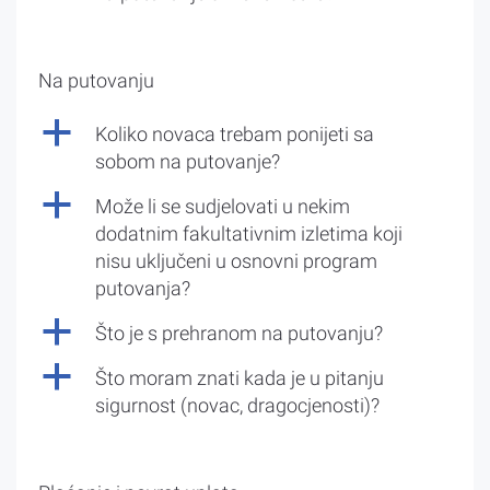
Na putovanju
a
Koliko novaca trebam ponijeti sa
sobom na putovanje?
a
Može li se sudjelovati u nekim
dodatnim fakultativnim izletima koji
nisu uključeni u osnovni program
putovanja?
a
Što je s prehranom na putovanju?
a
Što moram znati kada je u pitanju
sigurnost (novac, dragocjenosti)?