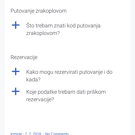
Putovanje zrakoplovom
a
Što trebam znati kod putovanja
zrakoplovom?
Rezervacije
a
Kako mogu rezervirati putovanje i do
kada?
a
Koje podatke trebam dati prilikom
rezervacije?
tcrnicki
-
2. 2. 2018.
-
No Comments