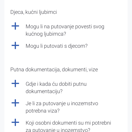
Djeca, kućni ljubimci
a
Mogu li na putovanje povesti svog
kućnog ljubimca?
a
Mogu li putovati s djecom?
Putna dokumentacija, dokumenti, vize
a
Gdje i kada ću dobiti putnu
dokumentaciju?
a
Je li za putovanje u inozemstvo
potrebna viza?
a
Koji osobni dokumenti su mi potrebni
za putovanje u inozemstvo?