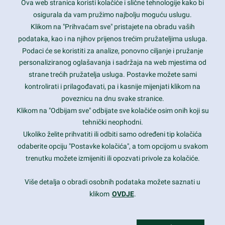
Ova web stranica koristi kolačiće i slične tehnologije kako bi
Latest trends and much more...
osigurala da vam pružimo najbolju moguću uslugu.
Klikom na "Prihvaćam sve" pristajete na obradu vaših
podataka, kao i na njihov prijenos trećim pružateljima usluga.
Contact Info
Podaci će se koristiti za analize, ponovno ciljanje i pružanje
personaliziranog oglašavanja i sadržaja na web mjestima od
strane trećih pružatelja usluga. Postavke možete sami
1600 Amphitheatre Parkway, Mountain View, CA 94043
kontrolirati i prilagođavati, pa i kasnije mijenjati klikom na
poveznicu na dnu svake stranice.
+1 650-253-0000
prothemes.net@gmail.com
Klikom na "Odbijam sve" odbijate sve kolačiće osim onih koji su
tehnički neophodni.
Daily: 9:00 am - 6:00 pm
Ukoliko želite prihvatiti ili odbiti samo određeni tip kolačića
Sunday: Closed
odaberite opciju "Postavke kolačića", a tom opcijom u svakom
trenutku možete izmijeniti ili opozvati privole za kolačiće.
Copyright 2017
FRESHFACE
© All Rights Reserved
Više detalja o obradi osobnih podataka možete saznati u
klikom
OVDJE
.