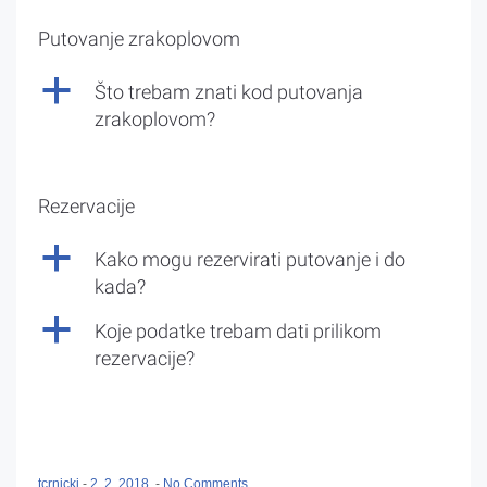
Putovanje zrakoplovom
a
Što trebam znati kod putovanja
zrakoplovom?
Rezervacije
a
Kako mogu rezervirati putovanje i do
kada?
a
Koje podatke trebam dati prilikom
rezervacije?
tcrnicki
-
2. 2. 2018.
-
No Comments