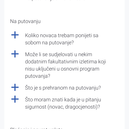
Na putovanju
a
Koliko novaca trebam ponijeti sa
sobom na putovanje?
a
Može li se sudjelovati u nekim
dodatnim fakultativnim izletima koji
nisu uključeni u osnovni program
putovanja?
a
Što je s prehranom na putovanju?
a
Što moram znati kada je u pitanju
sigurnost (novac, dragocjenosti)?