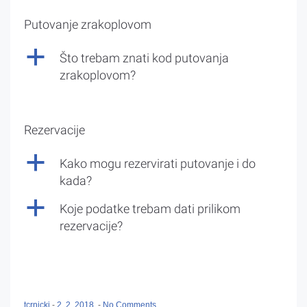
Putovanje zrakoplovom
a
Što trebam znati kod putovanja
zrakoplovom?
Rezervacije
a
Kako mogu rezervirati putovanje i do
kada?
a
Koje podatke trebam dati prilikom
rezervacije?
tcrnicki
-
2. 2. 2018.
-
No Comments