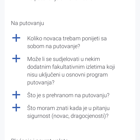
Na putovanju
a
Koliko novaca trebam ponijeti sa
sobom na putovanje?
a
Može li se sudjelovati u nekim
dodatnim fakultativnim izletima koji
nisu uključeni u osnovni program
putovanja?
a
Što je s prehranom na putovanju?
a
Što moram znati kada je u pitanju
sigurnost (novac, dragocjenosti)?