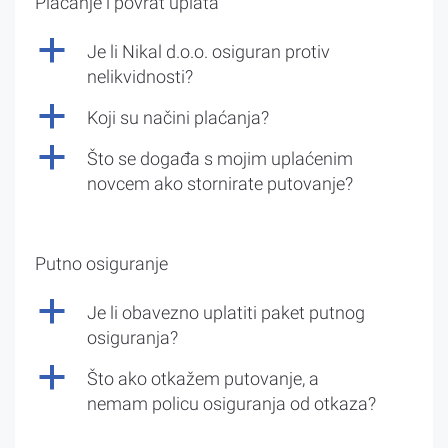
Plaćanje i povrat uplata
a
Je li Nikal d.o.o. osiguran protiv
nelikvidnosti?
a
Koji su načini plaćanja?
a
Što se događa s mojim uplaćenim
novcem ako stornirate putovanje?
Putno osiguranje
a
Je li obavezno uplatiti paket putnog
osiguranja?
a
Što ako otkažem putovanje, a
nemam policu osiguranja od otkaza?