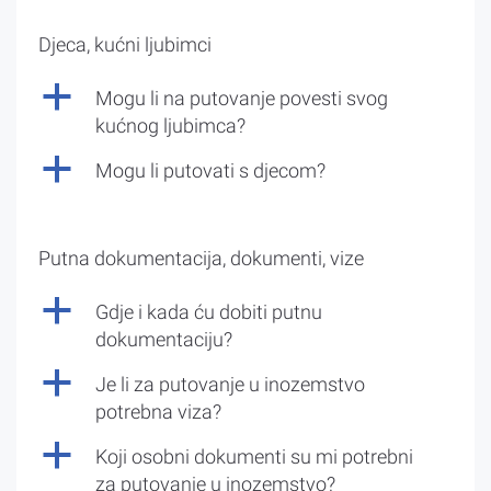
Djeca, kućni ljubimci
a
Mogu li na putovanje povesti svog
kućnog ljubimca?
a
Mogu li putovati s djecom?
Putna dokumentacija, dokumenti, vize
a
Gdje i kada ću dobiti putnu
dokumentaciju?
a
Je li za putovanje u inozemstvo
potrebna viza?
a
Koji osobni dokumenti su mi potrebni
za putovanje u inozemstvo?