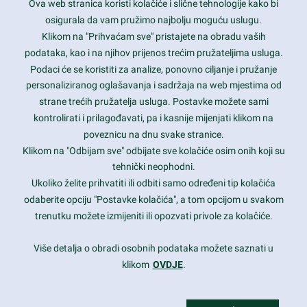
Ova web stranica koristi kolačiće i slične tehnologije kako bi
Latest trends and much more...
osigurala da vam pružimo najbolju moguću uslugu.
Klikom na "Prihvaćam sve" pristajete na obradu vaših
podataka, kao i na njihov prijenos trećim pružateljima usluga.
Contact Info
Podaci će se koristiti za analize, ponovno ciljanje i pružanje
personaliziranog oglašavanja i sadržaja na web mjestima od
strane trećih pružatelja usluga. Postavke možete sami
1600 Amphitheatre Parkway, Mountain View, CA 94043
kontrolirati i prilagođavati, pa i kasnije mijenjati klikom na
poveznicu na dnu svake stranice.
+1 650-253-0000
prothemes.net@gmail.com
Klikom na "Odbijam sve" odbijate sve kolačiće osim onih koji su
tehnički neophodni.
Daily: 9:00 am - 6:00 pm
Ukoliko želite prihvatiti ili odbiti samo određeni tip kolačića
Sunday: Closed
odaberite opciju "Postavke kolačića", a tom opcijom u svakom
trenutku možete izmijeniti ili opozvati privole za kolačiće.
Copyright 2017
FRESHFACE
© All Rights Reserved
Više detalja o obradi osobnih podataka možete saznati u
klikom
OVDJE
.