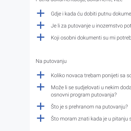
a
Gdje i kada ću dobiti putnu dokume
a
Je li za putovanje u inozemstvo po
a
Koji osobni dokumenti su mi potre
Na putovanju
a
Koliko novaca trebam ponijeti sa 
a
Može li se sudjelovati u nekim doda
osnovni program putovanja?
a
Što je s prehranom na putovanju?
a
Što moram znati kada je u pitanju 