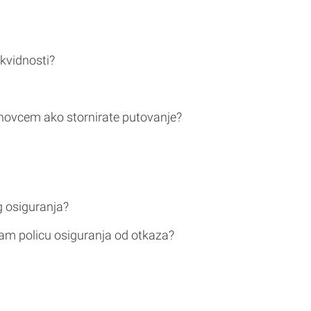
ikvidnosti?
novcem ako stornirate putovanje?
g osiguranja?
am policu osiguranja od otkaza?