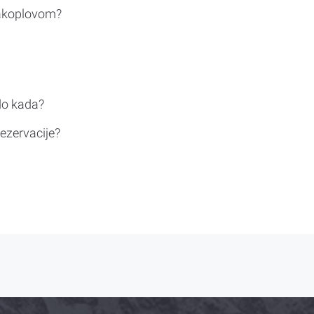
rakoplovom?
do kada?
ezervacije?