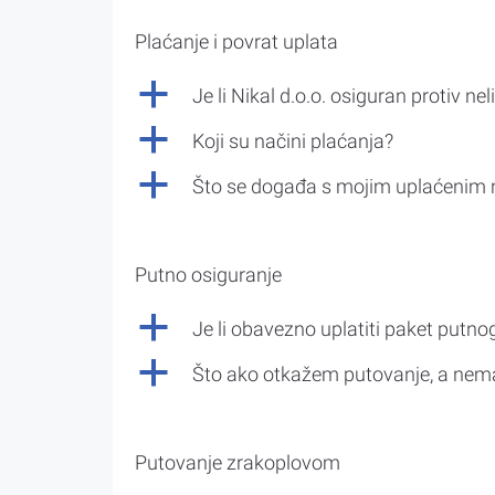
Plaćanje i povrat uplata
a
Je li Nikal d.o.o. osiguran protiv nel
a
Koji su načini plaćanja?
a
Što se događa s mojim uplaćenim 
Putno osiguranje
a
Je li obavezno uplatiti paket putno
a
Što ako otkažem putovanje, a nem
Putovanje zrakoplovom