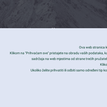
What we offer
How you can impact customers
24/7
Ova web stranica ko
Is your website user friendly?
Smar
Klikom na "Prihvaćam sve" pristajete na obradu vaših podataka, kao 
sadržaja na web mjestima od strane trećih pružatelj
Ark offers weekly stunning designs.
Unli
Klik
Why our customers love Ark?
Mobi
Ukoliko želite prihvatiti ili odbiti samo određeni tip
hat we do is all about passion
Late
Copyright 2017
FRESHFACE
© All Rights Reserved