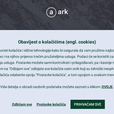
Obavijest o kolačićima (engl. cookies)
 Support
risti kolačiće i slične tehnologije kako bi osigurala da vam pružimo naj
t and beautiful design
i na njihov prijenos trećim pružateljima usluga. Podaci će se koristiti za
a usluga. Postavke možete sami kontrolirati i prilagođavati, pa i kasnije 
mited Eelements
om na "Odbijam sve" odbijate sve kolačiće osim onih koji su tehnički neoph
le ready
 kolačića odaberite opciju "Postavke kolačića", a tom opcijom u svakom trenu
st trends and much more...
Više detalja o obradi osobnih podataka možete saznati u klikom
OVDJE
.
Odbijam sve
Postavke kolačića
PRIHVAĆAM SVE