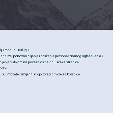
Contact Info
1600 Amphitheatre Parkway, Mountain
bolju moguću uslugu.
View, CA 94043
 analize, ponovno ciljanje i pružanje personaliziranog oglašavanja i
+1 650-253-0000
mijenjati klikom na poveznicu na dnu svake stranice.
prothemes.net@gmail.com
odni.
tku možete izmijeniti ili opozvati privole za kolačiće.
Daily: 9:00 am - 6:00 pm
Sunday: Closed
Terms & Conditions
|
Privacy & Policy