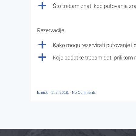
a
Što trebam znati kod putovanja z
Rezervacije
a
Kako mogu rezervirati putovanje i 
a
Koje podatke trebam dati prilikom r
tcrnicki
-
2. 2. 2018.
-
No Comments