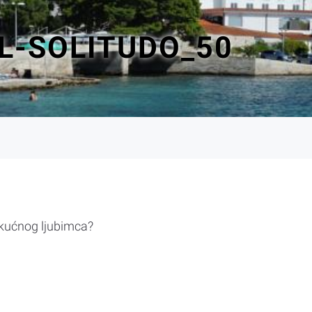
L-SOLITUDO_50
 kućnog ljubimca?