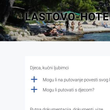
LASTOVO-HOTE
Djeca, kućni ljubimci
a
Mogu li na putovanje povesti svog
a
Mogu li putovati s djecom?
Putna dokumentacija, dokumenti, vize