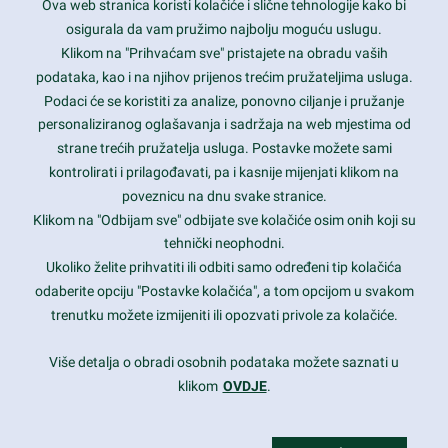
Ova web stranica koristi kolačiće i slične tehnologije kako bi
Latest trends and much more...
osigurala da vam pružimo najbolju moguću uslugu.
Klikom na "Prihvaćam sve" pristajete na obradu vaših
podataka, kao i na njihov prijenos trećim pružateljima usluga.
Contact Info
Podaci će se koristiti za analize, ponovno ciljanje i pružanje
personaliziranog oglašavanja i sadržaja na web mjestima od
strane trećih pružatelja usluga. Postavke možete sami
1600 Amphitheatre Parkway, Mountain View, CA 94043
kontrolirati i prilagođavati, pa i kasnije mijenjati klikom na
poveznicu na dnu svake stranice.
+1 650-253-0000
prothemes.net@gmail.com
Klikom na "Odbijam sve" odbijate sve kolačiće osim onih koji su
tehnički neophodni.
Daily: 9:00 am - 6:00 pm
Ukoliko želite prihvatiti ili odbiti samo određeni tip kolačića
Sunday: Closed
odaberite opciju "Postavke kolačića", a tom opcijom u svakom
trenutku možete izmijeniti ili opozvati privole za kolačiće.
Copyright 2017
FRESHFACE
© All Rights Reserved
Više detalja o obradi osobnih podataka možete saznati u
klikom
OVDJE
.