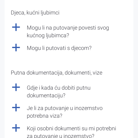
Djeca, kućni ljubimci
a
Mogu li na putovanje povesti svog
kućnog ljubimca?
a
Mogu li putovati s djecom?
Putna dokumentacija, dokumenti, vize
a
Gdje i kada ću dobiti putnu
dokumentaciju?
a
Je li za putovanje u inozemstvo
potrebna viza?
a
Koji osobni dokumenti su mi potrebni
za putovanje u inozemstvo?