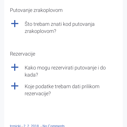
Putovanje zrakoplovom
a
Što trebam znati kod putovanja
zrakoplovom?
Rezervacije
a
Kako mogu rezervirati putovanje i do
kada?
a
Koje podatke trebam dati prilikom
rezervacije?
tcrnicki
-
2. 2. 2018.
-
No Comments