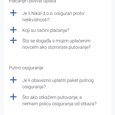
Plaćanje i povrat uplata
a
Je li Nikal d.o.o. osiguran protiv
nelikvidnosti?
a
Koji su načini plaćanja?
a
Što se događa s mojim uplaćenim
novcem ako stornirate putovanje?
Putno osiguranje
a
Je li obavezno uplatiti paket putnog
osiguranja?
a
Što ako otkažem putovanje, a
nemam policu osiguranja od otkaza?