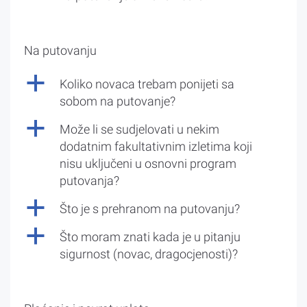
Na putovanju
a
Koliko novaca trebam ponijeti sa
sobom na putovanje?
a
Može li se sudjelovati u nekim
dodatnim fakultativnim izletima koji
nisu uključeni u osnovni program
putovanja?
a
Što je s prehranom na putovanju?
a
Što moram znati kada je u pitanju
sigurnost (novac, dragocjenosti)?