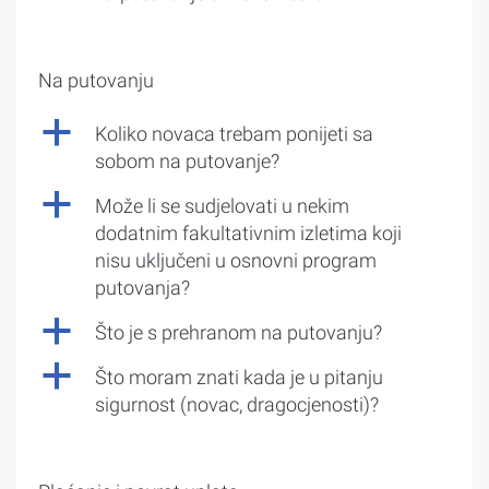
Na putovanju
a
Koliko novaca trebam ponijeti sa
sobom na putovanje?
a
Može li se sudjelovati u nekim
dodatnim fakultativnim izletima koji
nisu uključeni u osnovni program
putovanja?
a
Što je s prehranom na putovanju?
a
Što moram znati kada je u pitanju
sigurnost (novac, dragocjenosti)?