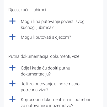
Djeca, kućni ljubimci
a
Mogu li na putovanje povesti svog
kućnog ljubimca?
a
Mogu li putovati s djecom?
Putna dokumentacija, dokumenti, vize
a
Gdje i kada ću dobiti putnu
dokumentaciju?
a
Je li za putovanje u inozemstvo
potrebna viza?
a
Koji osobni dokumenti su mi potrebni
za putovanje u inozemstvo?