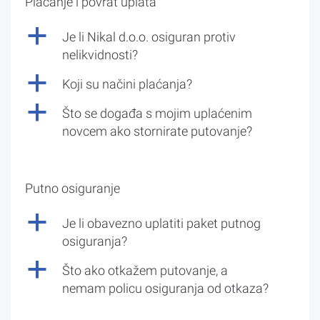
Plaćanje i povrat uplata
a
Je li Nikal d.o.o. osiguran protiv
nelikvidnosti?
a
Koji su načini plaćanja?
a
Što se događa s mojim uplaćenim
novcem ako stornirate putovanje?
Putno osiguranje
a
Je li obavezno uplatiti paket putnog
osiguranja?
a
Što ako otkažem putovanje, a
nemam policu osiguranja od otkaza?