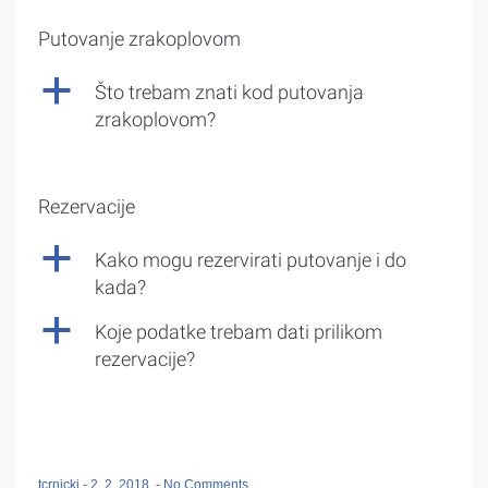
Putovanje zrakoplovom
a
Što trebam znati kod putovanja
zrakoplovom?
Rezervacije
a
Kako mogu rezervirati putovanje i do
kada?
a
Koje podatke trebam dati prilikom
rezervacije?
tcrnicki
-
2. 2. 2018.
-
No Comments