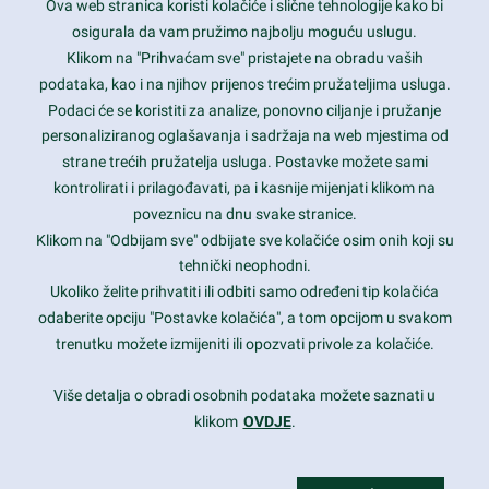
Ova web stranica koristi kolačiće i slične tehnologije kako bi
Latest trends and much more...
osigurala da vam pružimo najbolju moguću uslugu.
Klikom na "Prihvaćam sve" pristajete na obradu vaših
podataka, kao i na njihov prijenos trećim pružateljima usluga.
Contact Info
Podaci će se koristiti za analize, ponovno ciljanje i pružanje
personaliziranog oglašavanja i sadržaja na web mjestima od
strane trećih pružatelja usluga. Postavke možete sami
1600 Amphitheatre Parkway, Mountain View, CA 94043
kontrolirati i prilagođavati, pa i kasnije mijenjati klikom na
poveznicu na dnu svake stranice.
+1 650-253-0000
prothemes.net@gmail.com
Klikom na "Odbijam sve" odbijate sve kolačiće osim onih koji su
tehnički neophodni.
Daily: 9:00 am - 6:00 pm
Ukoliko želite prihvatiti ili odbiti samo određeni tip kolačića
Sunday: Closed
odaberite opciju "Postavke kolačića", a tom opcijom u svakom
trenutku možete izmijeniti ili opozvati privole za kolačiće.
Copyright 2017
FRESHFACE
© All Rights Reserved
Više detalja o obradi osobnih podataka možete saznati u
klikom
OVDJE
.