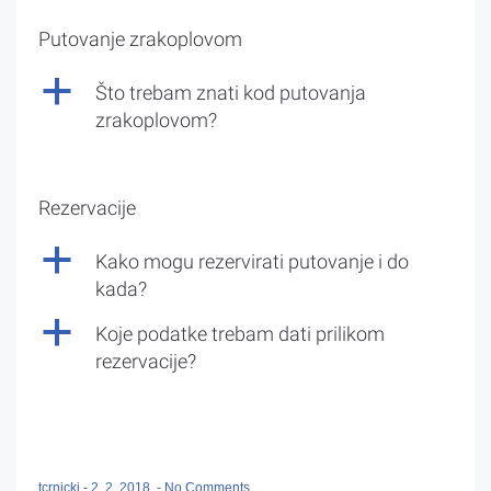
Putovanje zrakoplovom
a
Što trebam znati kod putovanja
zrakoplovom?
Rezervacije
a
Kako mogu rezervirati putovanje i do
kada?
a
Koje podatke trebam dati prilikom
rezervacije?
tcrnicki
-
2. 2. 2018.
-
No Comments