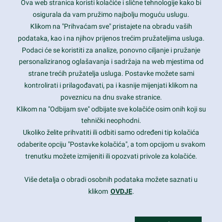
Ova web stranica koristi kolačiće i slične tehnologije kako bi
Latest trends and much more...
osigurala da vam pružimo najbolju moguću uslugu.
Klikom na "Prihvaćam sve" pristajete na obradu vaših
podataka, kao i na njihov prijenos trećim pružateljima usluga.
Contact Info
Podaci će se koristiti za analize, ponovno ciljanje i pružanje
personaliziranog oglašavanja i sadržaja na web mjestima od
strane trećih pružatelja usluga. Postavke možete sami
1600 Amphitheatre Parkway, Mountain View, CA 94043
kontrolirati i prilagođavati, pa i kasnije mijenjati klikom na
poveznicu na dnu svake stranice.
+1 650-253-0000
prothemes.net@gmail.com
Klikom na "Odbijam sve" odbijate sve kolačiće osim onih koji su
tehnički neophodni.
Daily: 9:00 am - 6:00 pm
Ukoliko želite prihvatiti ili odbiti samo određeni tip kolačića
Sunday: Closed
odaberite opciju "Postavke kolačića", a tom opcijom u svakom
trenutku možete izmijeniti ili opozvati privole za kolačiće.
Copyright 2017
FRESHFACE
© All Rights Reserved
Više detalja o obradi osobnih podataka možete saznati u
klikom
OVDJE
.