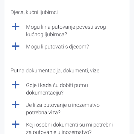
Djeca, kućni ljubimci
a
Mogu li na putovanje povesti svog
kućnog ljubimca?
a
Mogu li putovati s djecom?
Putna dokumentacija, dokumenti, vize
a
Gdje i kada ću dobiti putnu
dokumentaciju?
a
Je li za putovanje u inozemstvo
potrebna viza?
a
Koji osobni dokumenti su mi potrebni
za putovanje u inozemstvo?