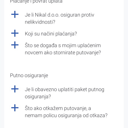
Plaćanje i povrat uplata
a
Je li Nikal d.o.o. osiguran protiv
nelikvidnosti?
a
Koji su načini plaćanja?
a
Što se događa s mojim uplaćenim
novcem ako stornirate putovanje?
Putno osiguranje
a
Je li obavezno uplatiti paket putnog
osiguranja?
a
Što ako otkažem putovanje, a
nemam policu osiguranja od otkaza?