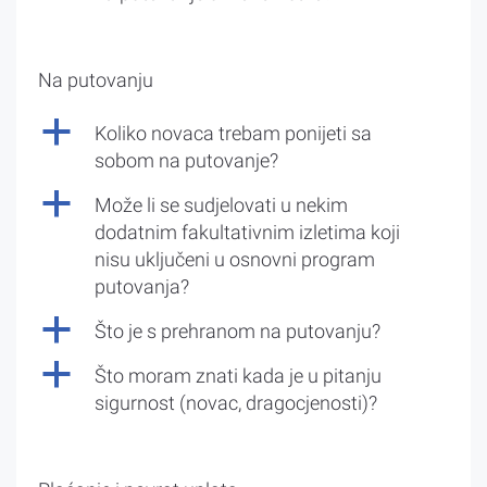
Na putovanju
a
Koliko novaca trebam ponijeti sa
sobom na putovanje?
a
Može li se sudjelovati u nekim
dodatnim fakultativnim izletima koji
nisu uključeni u osnovni program
putovanja?
a
Što je s prehranom na putovanju?
a
Što moram znati kada je u pitanju
sigurnost (novac, dragocjenosti)?