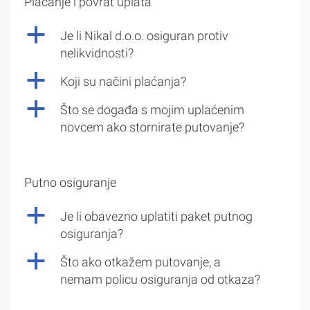
Plaćanje i povrat uplata
a
Je li Nikal d.o.o. osiguran protiv
nelikvidnosti?
a
Koji su načini plaćanja?
a
Što se događa s mojim uplaćenim
novcem ako stornirate putovanje?
Putno osiguranje
a
Je li obavezno uplatiti paket putnog
osiguranja?
a
Što ako otkažem putovanje, a
nemam policu osiguranja od otkaza?