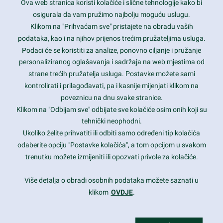
Ova web stranica koristi kolačiće i slične tehnologije kako bi
Latest trends and much more...
osigurala da vam pružimo najbolju moguću uslugu.
Klikom na "Prihvaćam sve" pristajete na obradu vaših
podataka, kao i na njihov prijenos trećim pružateljima usluga.
Contact Info
Podaci će se koristiti za analize, ponovno ciljanje i pružanje
personaliziranog oglašavanja i sadržaja na web mjestima od
strane trećih pružatelja usluga. Postavke možete sami
1600 Amphitheatre Parkway, Mountain View, CA 94043
kontrolirati i prilagođavati, pa i kasnije mijenjati klikom na
poveznicu na dnu svake stranice.
+1 650-253-0000
prothemes.net@gmail.com
Klikom na "Odbijam sve" odbijate sve kolačiće osim onih koji su
tehnički neophodni.
Daily: 9:00 am - 6:00 pm
Ukoliko želite prihvatiti ili odbiti samo određeni tip kolačića
Sunday: Closed
odaberite opciju "Postavke kolačića", a tom opcijom u svakom
trenutku možete izmijeniti ili opozvati privole za kolačiće.
Copyright 2017
FRESHFACE
© All Rights Reserved
Više detalja o obradi osobnih podataka možete saznati u
klikom
OVDJE
.