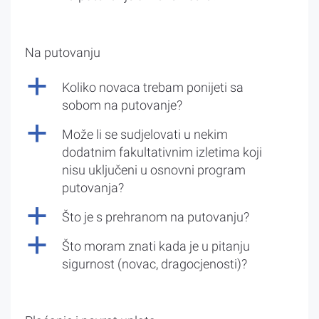
Na putovanju
a
Koliko novaca trebam ponijeti sa
sobom na putovanje?
a
Može li se sudjelovati u nekim
dodatnim fakultativnim izletima koji
nisu uključeni u osnovni program
putovanja?
a
Što je s prehranom na putovanju?
a
Što moram znati kada je u pitanju
sigurnost (novac, dragocjenosti)?