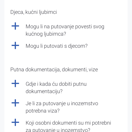
Djeca, kućni ljubimci
a
Mogu li na putovanje povesti svog
kućnog ljubimca?
a
Mogu li putovati s djecom?
Putna dokumentacija, dokumenti, vize
a
Gdje i kada ću dobiti putnu
dokumentaciju?
a
Je li za putovanje u inozemstvo
potrebna viza?
a
Koji osobni dokumenti su mi potrebni
za putovanje u inozemstvo?