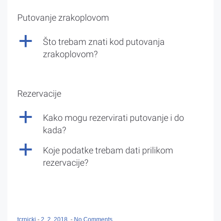
Putovanje zrakoplovom
a
Što trebam znati kod putovanja
zrakoplovom?
Rezervacije
a
Kako mogu rezervirati putovanje i do
kada?
a
Koje podatke trebam dati prilikom
rezervacije?
tcrnicki
-
2. 2. 2018.
-
No Comments