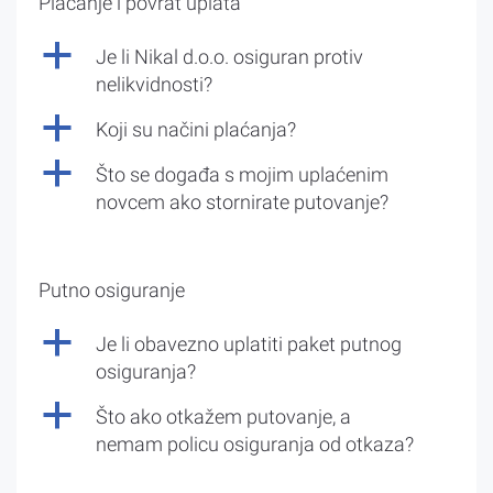
Plaćanje i povrat uplata
a
Je li Nikal d.o.o. osiguran protiv
nelikvidnosti?
a
Koji su načini plaćanja?
a
Što se događa s mojim uplaćenim
novcem ako stornirate putovanje?
Putno osiguranje
a
Je li obavezno uplatiti paket putnog
osiguranja?
a
Što ako otkažem putovanje, a
nemam policu osiguranja od otkaza?