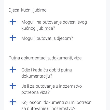
Djeca, kućni ljubimci
a
Mogu li na putovanje povesti svog
kućnog ljubimca?
a
Mogu li putovati s djecom?
Putna dokumentacija, dokumenti, vize
a
Gdje i kada ću dobiti putnu
dokumentaciju?
a
Je li za putovanje u inozemstvo
potrebna viza?
a
Koji osobni dokumenti su mi potrebni
za putovanje u inozemstvo?