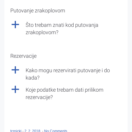
Putovanje zrakoplovom
a
Što trebam znati kod putovanja
zrakoplovom?
Rezervacije
a
Kako mogu rezervirati putovanje i do
kada?
a
Koje podatke trebam dati prilikom
rezervacije?
tcrnicki
-
2. 2. 2018.
-
No Comments