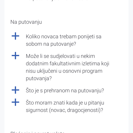
Na putovanju
a
Koliko novaca trebam ponijeti sa
sobom na putovanje?
a
Može li se sudjelovati u nekim
dodatnim fakultativnim izletima koji
nisu uključeni u osnovni program
putovanja?
a
Što je s prehranom na putovanju?
a
Što moram znati kada je u pitanju
sigurnost (novac, dragocjenosti)?