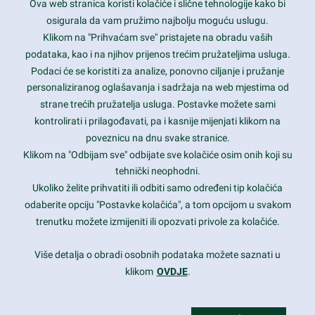
Ova web stranica koristi kolačiće i slične tehnologije kako bi
Latest trends and much more...
osigurala da vam pružimo najbolju moguću uslugu.
Klikom na "Prihvaćam sve" pristajete na obradu vaših
podataka, kao i na njihov prijenos trećim pružateljima usluga.
Contact Info
Podaci će se koristiti za analize, ponovno ciljanje i pružanje
personaliziranog oglašavanja i sadržaja na web mjestima od
strane trećih pružatelja usluga. Postavke možete sami
1600 Amphitheatre Parkway, Mountain View, CA 94043
kontrolirati i prilagođavati, pa i kasnije mijenjati klikom na
poveznicu na dnu svake stranice.
+1 650-253-0000
prothemes.net@gmail.com
Klikom na "Odbijam sve" odbijate sve kolačiće osim onih koji su
tehnički neophodni.
Daily: 9:00 am - 6:00 pm
Ukoliko želite prihvatiti ili odbiti samo određeni tip kolačića
Sunday: Closed
odaberite opciju "Postavke kolačića", a tom opcijom u svakom
trenutku možete izmijeniti ili opozvati privole za kolačiće.
Copyright 2017
FRESHFACE
© All Rights Reserved
Više detalja o obradi osobnih podataka možete saznati u
klikom
OVDJE
.