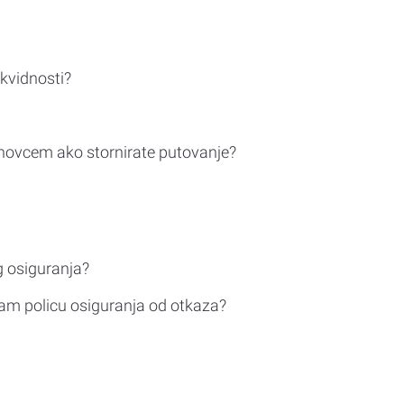
ikvidnosti?
novcem ako stornirate putovanje?
g osiguranja?
am policu osiguranja od otkaza?