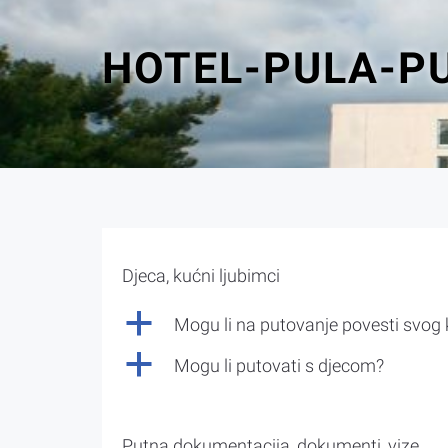
HOTEL-PULA-P
Djeca, kućni ljubimci
a
Mogu li na putovanje povesti svog
a
Mogu li putovati s djecom?
Putna dokumentacija, dokumenti, vize