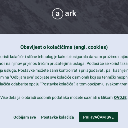
Obavijest o kolačićima (engl. cookies)
 Support
risti kolačiće i slične tehnologije kako bi osigurala da vam pružimo naj
t and beautiful design
i na njihov prijenos trećim pružateljima usluga. Podaci će se koristiti za
a usluga. Postavke možete sami kontrolirati i prilagođavati, pa i kasnije 
mited Eelements
om na "Odbijam sve" odbijate sve kolačiće osim onih koji su tehnički neoph
le ready
 kolačića odaberite opciju "Postavke kolačića", a tom opcijom u svakom trenu
st trends and much more...
Više detalja o obradi osobnih podataka možete saznati u klikom
OVDJE
.
Odbijam sve
Postavke kolačića
PRIHVAĆAM SVE