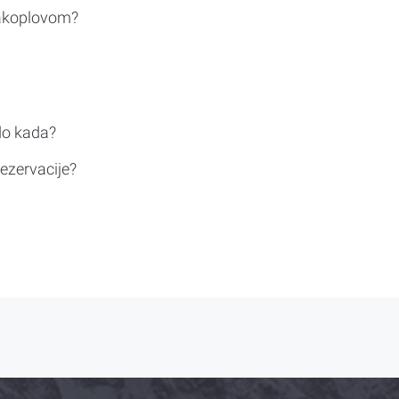
rakoplovom?
do kada?
ezervacije?