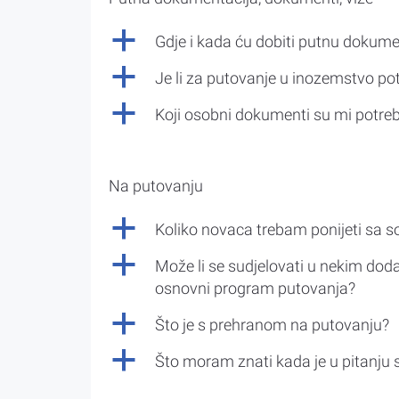
a
Gdje i kada ću dobiti putnu dokume
a
Je li za putovanje u inozemstvo po
a
Koji osobni dokumenti su mi potre
Na putovanju
a
Koliko novaca trebam ponijeti sa 
a
Može li se sudjelovati u nekim doda
osnovni program putovanja?
a
Što je s prehranom na putovanju?
a
Što moram znati kada je u pitanju 