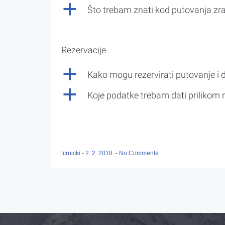
a
Što trebam znati kod putovanja z
Rezervacije
a
Kako mogu rezervirati putovanje i 
a
Koje podatke trebam dati prilikom r
tcrnicki
-
2. 2. 2018.
-
No Comments