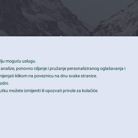
Contact Info
1600 Amphitheatre Parkway, Mountain
bolju moguću uslugu.
View, CA 94043
 analize, ponovno ciljanje i pružanje personaliziranog oglašavanja i
+1 650-253-0000
mijenjati klikom na poveznicu na dnu svake stranice.
prothemes.net@gmail.com
odni.
tku možete izmijeniti ili opozvati privole za kolačiće.
Daily: 9:00 am - 6:00 pm
Sunday: Closed
Terms & Conditions
|
Privacy & Policy