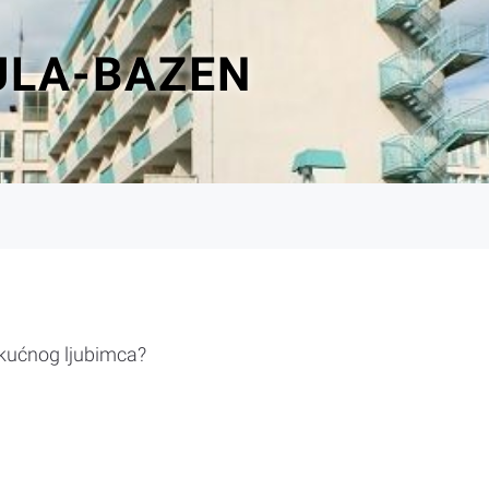
ULA-BAZEN
 kućnog ljubimca?