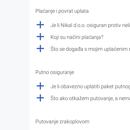
Plaćanje i povrat uplata
a
Je li Nikal d.o.o. osiguran protiv nel
a
Koji su načini plaćanja?
a
Što se događa s mojim uplaćenim 
Putno osiguranje
a
Je li obavezno uplatiti paket putno
a
Što ako otkažem putovanje, a nem
Putovanje zrakoplovom