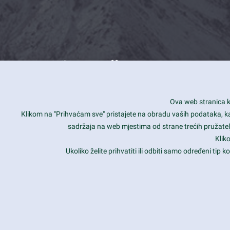
What we offer
How you can impact customers
24/7
Ova web stranica ko
Is your website user friendly?
Smar
Klikom na "Prihvaćam sve" pristajete na obradu vaših podataka, kao 
sadržaja na web mjestima od strane trećih pružatelj
Ark offers weekly stunning designs.
Unli
Klik
Why our customers love Ark?
Mobi
Ukoliko želite prihvatiti ili odbiti samo određeni tip
hat we do is all about passion
Late
Copyright 2017
FRESHFACE
© All Rights Reserved